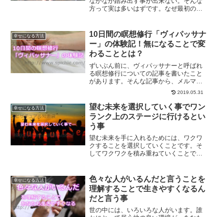
なかなか踏み出す事が出来ない。そんな
方って実は多いはずです。なぜ最初の一
歩を踏み出す事が出来ないのでしょう
か？できるかできないかにとらわれず
に、やるかやらないかの選択をしていく
10日間の瞑想修行「ヴィパッサナ
幸せになる方法
事の大切さについてご紹介します。
ー」の体験記！無になることで変
わることとは？
ずいぶん前に、ヴィパッサナーと呼ばれ
る瞑想修行についての記事を書いたこと
があります。そんな記事から、メルマガ
の読者の方がヴィパッサナーの修行に行
2019.05.31
かれ、そして体験記をメールで送ってく
ださいました。 10日間の瞑想修行とは、
望む未来を選択していく事でワン
幸せになる方法
一体どんなもので彼女...
ランク上のステージに行けるとい
う事
望む未来を手に入れるためには、ワクワ
クすることを選択していくことです。そ
してワクワクを積み重ねていくことで、
望む未来が手に入るようになります。ど
ちらに進むか迷った時にどうすればいい
のかについて、ご紹介します。
色々な人がいるんだと言うことを
幸せになる方法
理解することで生きやすくなるん
だと言う事
世の中には、いろいろな人がいます。誰