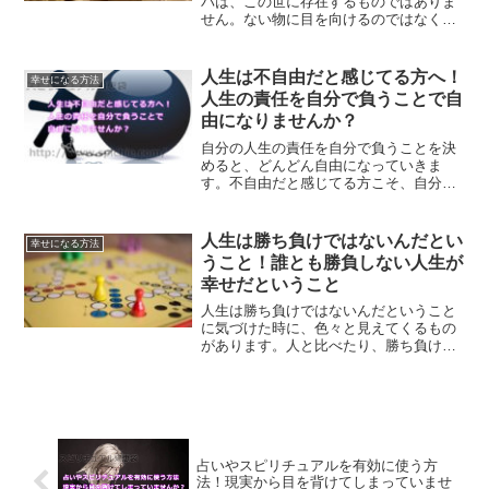
バは、この世に存在するものではありま
せん。ない物に目を向けるのではなく、
既にあなたが持ってるものに目を向けて
いく思考を身に着ける事で、あなたの人
生は幸せな人生になっていくはずです。
人生は不自由だと感じてる方へ！
幸せになる方法
人生の責任を自分で負うことで自
由になりませんか？
自分の人生の責任を自分で負うことを決
めると、どんどん自由になっていきま
す。不自由だと感じてる方こそ、自分の
人生の責任を負わずに誰かのせい、何か
のせいにしてしまってるものです。自分
軸で生きられるようになる方法です。
人生は勝ち負けではないんだとい
幸せになる方法
うこと！誰とも勝負しない人生が
幸せだということ
人生は勝ち負けではないんだということ
に気づけた時に、色々と見えてくるもの
があります。人と比べたり、勝ち負けで
すぐに判断してしまういうと方は、今一
度自分の人生について見直してみるべき
時です。
占いやスピリチュアルを有効に使う方
法！現実から目を背けてしまっていませ