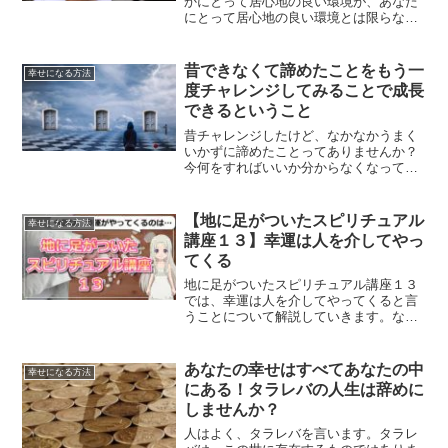
かにとって居心地の良い環境が、あなた
にとって居心地の良い環境とは限らない
のです。いろいろな人がいるということ
を理解することができれば人生生きやす
くなるということについて、解説しま
昔できなくて諦めたことをもう一
幸せになる方法
す。
度チャレンジしてみることで成長
できるということ
昔チャレンジしたけど、なかなかうまく
いかずに諦めたことってありませんか？
今何をすればいいか分からなくなってし
まった、そんな時こそ、昔できなくて諦
めたことにもう一度チャレンジしてみる
べき時なのです。成長するためにはどう
【地に足がついたスピリチュアル
幸せになる方法
したらいいのかについて、解説していき
講座１３】幸運は人を介してやっ
ます。
てくる
地に足がついたスピリチュアル講座１３
では、幸運は人を介してやってくると言
うことについて解説していきます。なん
だかんだ、人はお返ししたい、お役に立
ちたいと思う生き物なのです。
あなたの幸せはすべてあなたの中
幸せになる方法
にある！タラレバの人生は辞めに
しませんか？
人はよく、タラレバを言います。タラレ