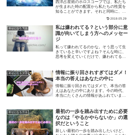
西洋占星術のホロスコープでは、私たち
が生まれた時の配置から私たちの性質を
知ることができます。それと同時に、ハ
イヤーセルフの持つシナリオが描かれて
2019.05.29
いるのです。魂の設計図を知りたいとい
う方にオススメなのが、西洋占星術なの
私は嫌われてる？という部分に意
幸せになる方法
です。
識が向いてしまう方へのメッセー
ジ
私って嫌われてるのかな。そう思って生
きていると辛いですよね？そんな時に、
思考を変えていくだけで、嫌われてるか
もという不幸の思い込みとさよならする
ことができます。どうせ生きるなら幸せ
に生きた方がいいに決まってます。幸せ
情報に振り回されすぎてはダメ！
幸せになる方法
に生きる方法をご紹介します。
本当の答えはあなたの中に
情報に振り回されてはダメで、本当の答
えはあなたの中にあります。今の時代、
本当にたくさんの情報があふれています
が、そんな情報に振り回されてしまうと
自分を見失ってしまいます。本当の答え
は、あなたの中にしかないからです。
最初の一歩を踏み出すために必要
幸せになる方法
なのは「やるかやらないか」の選
択だということ
新しい最初の一歩を踏み出したいけど、