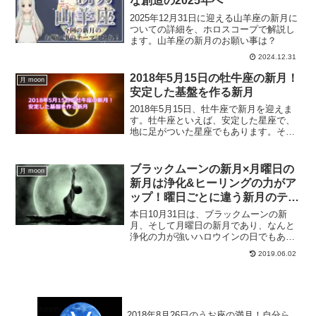
な創造の2025年へ
2025年12月31日に迎える山羊座の新月に
ついての詳細を、ホロスコープで解説し
ます。山羊座の新月のお願い事は？
2024.12.31
2018年5月15日の牡牛座の新月！
月 moon
安定した基盤を作る新月
2018年5月15日、牡牛座で新月を迎えま
す。牡牛座といえば、安定した星座で、
地に足がついた星座でもあります。そん
な牡牛座の新月には、何をすると良いの
でしょうか？牡牛座の新月の過ごし方に
ついて、ご紹介していきます。
ブラックムーンの新月×月曜日の
月 moon
新月は浄化&ヒーリングの力がア
ップ！曜日ごとに違う新月のテー
マは？
本日10月31日は、ブラックムーンの新
月、そして月曜日の新月であり、なんと
浄化の力が強いハロウインの日でもあり
ますね。今日はとっても浄化の力が強
2019.06.02
く、そしてヒーリングの効果が高い日と
なっています。曜日ごとに違う新月のテ
ーマについて、ご紹介していきます。
2018年8月26日のうお座の満月！自分ら