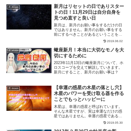
新月はリセットの日でありスター
月 moon
トの日！11月29日は自分自身を
見つめ直すと良い日
新月は、新月のお願い事をするだけの日
ではありません。新月のお願い事をする
前にするべきことがあるということをご
存じでしょうか？新月のお願い事をする
2019.06.02
前にしなければならないことについて、
解説していきます。
蠍座新月！本当に大切なモノを大
月 moon
切にするために
2023年11月13日の蠍座新月について、ホ
ロスコープを交えて解説していきます。
新月にすること、新月のお願い事は？
【幸運の惑星の木星の落とし穴】
月 moon
木星のパワーを受け取る器を作る
ことでもっとハッピーに
木星は、幸運の惑星と呼ばれています。
そんな木星ですが、実は幸運なだけの惑
星ではありません。幸運の惑星である木
星のことをきちんと理解することで、落
2019.05.30
とし穴に苦しむことがなくなります。木
星の落とし穴とは？