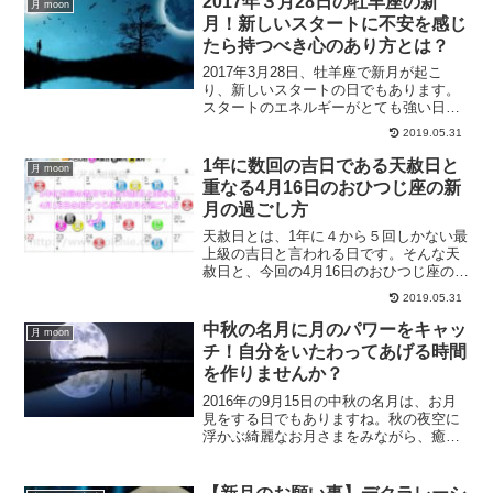
2017年３月28日の牡羊座の新
月 moon
月！新しいスタートに不安を感じ
たら持つべき心のあり方とは？
2017年3月28日、牡羊座で新月が起こ
り、新しいスタートの日でもあります。
スタートのエネルギーがとても強い日
で、新しいスタートに不安を感じる方も
2019.05.31
いらっしゃるはずです。そんな時にどう
すればいいのかについて、ご紹介しま
1年に数回の吉日である天赦日と
月 moon
す。
重なる4月16日のおひつじ座の新
月の過ごし方
天赦日とは、1年に４から５回しかない最
上級の吉日と言われる日です。そんな天
赦日と、今回の4月16日のおひつじ座の新
月は重なっています。天赦日と重なるお
2019.05.31
ひつじ座の新月の過ごし方について、ご
紹介します。
中秋の名月に月のパワーをキャッ
月 moon
チ！自分をいたわってあげる時間
を作りませんか？
2016年の9月15日の中秋の名月は、お月
見をする日でもありますね。秋の夜空に
浮かぶ綺麗なお月さまをみながら、癒し
の時間を作られてみてはいかがでしょう
か？頑張り過ぎな方、無理をしすぎてる
方は、自分と向き合い癒しの時間を作る