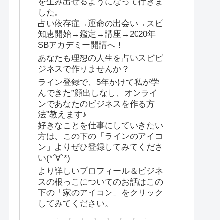
を生み出せるようになって行きま
した。
占い依存症→運命の出会い→スピ
知恵開始→鑑定→講座→2020年
SBアカデミー開講へ！
あなたも理想の人生を占いスピビ
ジネスで作りませんか？
ライン登録で、5年かけて私が学
んできた”顔出しなし、オンライ
ンであなたのビジネスを作る方
法”教えます♪
好きなことを仕事にしていきたい
方は、この下の「ラインのアイコ
ン」よりぜひ登録してみてくださ
い(*´∀`*)
より詳しいプロフィール＆ビジネ
スの根っこについてのお話はこの
下の「家のアイコン」をクリック
してみてください。