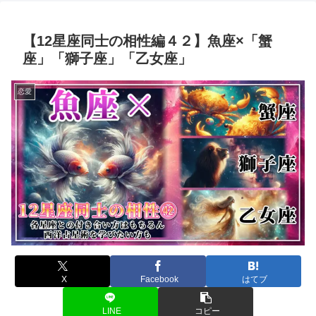
【12星座同士の相性編４２】魚座×「蟹
座」「獅子座」「乙女座」
恋愛
X
Facebook
はてブ
LINE
コピー