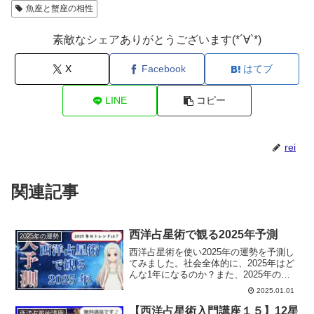
魚座と蟹座の相性
素敵なシェアありがとうございます(*´∀`*)
X
Facebook
はてブ
LINE
コピー
rei
関連記事
西洋占星術で観る2025年予測
2025年の運勢
西洋占星術を使い2025年の運勢を予測し
てみました。社会全体的に、2025年はど
んな1年になるのか？また、2025年のト
レンドは？
2025.01.01
【西洋占星術入門講座１５】12星
西洋占星術講座