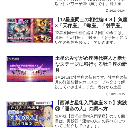
以上にパワーが強い満月です。射手座の
満月の詳細情報をホロスコープを交えて
2020.06.04
解説していきます。射手座の満月の過ご
し方とは？
【12星座同士の相性編４３】魚座
恋愛
×「天秤座」「蠍座」「射手座」
12星座同士の相性編４３回目の今回は、
魚座×「天秤座」「蠍座」「射手座」につ
いての相性をお伝えしていきます。
土星のみずがめ座時代突入と新た
月 moon
なステージに移行する牡羊座の新
月
3月24日は牡羊座の新月です。牡羊座の新
月の詳細情報をホロスコープを交えて解
説していきます。また、春分から土星の
水瓶座入りについて、これからの新しい
2020.03.22
時代に向けて何をすればいいのか？につ
いても合わせて解説していきます。
【西洋占星術入門講座３０】実践
西洋占星術講座
③「運命の人」の調べ方
無料版【西洋占星術入門講座】の３０回
目は、実践③「運命の人」の調べ方につ
いてご紹介していきます。