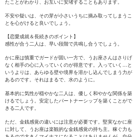
たことがわかり、お互いに安堵することもあります。
不安や疑いは、その芽が小さいうちに摘み取ってしまうこ
とを心がけると良いでしょう。
【恋愛成就＆長続きのポイント】
感性が合う二人は、早い段階で共鳴し合うでしょう。
かに座は慎重でガードが固い一方で、うお座さんはさりげ
なく相手の心に入っていくのが得意です。入っていく…と
いうよりは、あらゆる壁や境界を溶かし込んでしまう力が
あるのです。それはまるで、水のように。
基本的に気性が穏やかな二人は、優しく和やかな関係を築
けるでしょう。安定したパートナーシップを築くことがで
きる二人です。
ただ、金銭感覚の違いには注意が必要です。堅実なかに座
に対して、うお座は楽観的な金銭感覚の持ち主。稼ぐ力も
あるので大きくマイナスになることはありませんが、自分