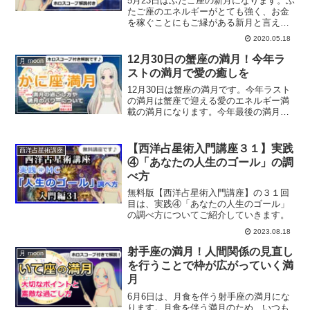
5月23日はふたご座の新月になります。ふ
たご座のエネルギーがとても強く、お金
を稼ぐことにもご縁がある新月と言えま
す。鍵となるのはふたご座なので、何と
2020.05.18
言ってもコミュニケーションです。ふた
ご座の新月のパワーとは？
12月30日の蟹座の満月！今年ラ
月 moon
ストの満月で愛の癒しを
12月30日は蟹座の満月です。今年ラスト
の満月は蟹座で迎える愛のエネルギー満
載の満月になります。今年最後の満月に
するべきことについて、満月の詳細情報
をホロスコープを交えて解説していきま
す。
【西洋占星術入門講座３１】実践
西洋占星術講座
④「あなたの人生のゴール」の調
べ方
無料版【西洋占星術入門講座】の３１回
目は、実践④「あなたの人生のゴール」
の調べ方についてご紹介していきます。
2023.08.18
射手座の満月！人間関係の見直し
月 moon
を行うことで枠が広がっていく満
月
6月6日は、月食を伴う射手座の満月にな
ります。月食を伴う満月のため、いつも