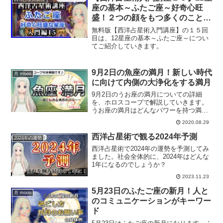
座の基本～ふたご座～好奇心旺
盛！２つの顔をもつ多くのことに
挑戦する星座
無料版【西洋占星術入門講座】の１５回
目は、12星座の基本～ふたご座～につい
てご紹介していきます。
9月2日の魚座の満月！新しい時代
月 moon
に向けて内側の大浄化をする満月
9月2日のうお座の満月についての詳細
を、ホロスコープで解説していきます。
うお座の満月はどんなパワーを持つ満月
なのか？この動画を見ることで、今回の
2020.08.29
うお座の満月の過ごし方やうお座の満月
のパワーについて解説していきます。
西洋占星術で観る2024年予測
2024年の運勢
西洋占星術で2024年の運勢を予測してみ
ました。社会全体的に、2024年はどんな
1年になるのでしょうか？
2023.11.23
5月23日のふたご座の新月！人と
月 moon
のコミュニケーションがキーワー
ド