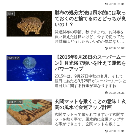
倍日の意味、そして一流万倍日にすると
2019.05.31
良い事などをご紹介します。
財布の処分方法は風水的には取っ
財布
ておくのと捨てるのとどっちが良
いの！？
開運財布の季節、秋ですよね。お財布を
買い替えたは良いけど、今まで使ってた
お財布はどうしたらいいのか気になりま
せんか？お財布の処分方法について、取
2019.06.02
っておくのと捨てるのとどっちがいいの
かなどについてもご紹介していきます。
【2015年9月28日のスーパームー
体の浄化
風水的に見たお財布の捨て方は？
ン】月光浴で願いを叶えて運気を
パワーアップ
2015年は、9月27日中秋の名月、そして
翌日にあたる9月28日がスーパームーンと
連日月に関する行事が重なりますね
(^^ 満月は、ただでさえ月のパワーが最
2019.05.31
大になる日ですが、スーパームーンにな
ると、さらに月のパワーが強くなるんで
玄関マットを敷くことの意味！玄
金運アップ
す。スーパー...
関の風水で金運アップ計画
玄関マットって敷かれてますか？玄関マ
ットを敷く事で、風水的に金運アップす
る事ができます。玄関マットを敷くこと
の意味について、そして玄関マットはど
2019.05.31