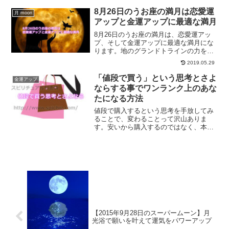
ないという方にオススメのお焚き上げを
して頂ける神社をご紹介していきます。
8月26日のうお座の満月は恋愛運
月 moon
アップと金運アップに最適な満月
8月26日のうお座の満月は、恋愛運アッ
プ、そして金運アップに最適な満月にな
ります。地のグランドトラインの力を借
りて、自分自身の内側と向き合い恋愛運
2019.05.29
アップ、金運アップしていきませんか？
「値段で買う」という思考とさよ
金運アップ
ならする事でワンランク上のあな
たになる方法
値段で購入するという思考を手放してみ
ることで、変わることって沢山ありま
す。安いから購入するのではなく、本当
に欲しいものを購入する習慣をつけてい
くことで、ワンランク上のあなたに変わ
る方法について解説します。
【2015年9月28日のスーパームーン】月
光浴で願いを叶えて運気をパワーアップ