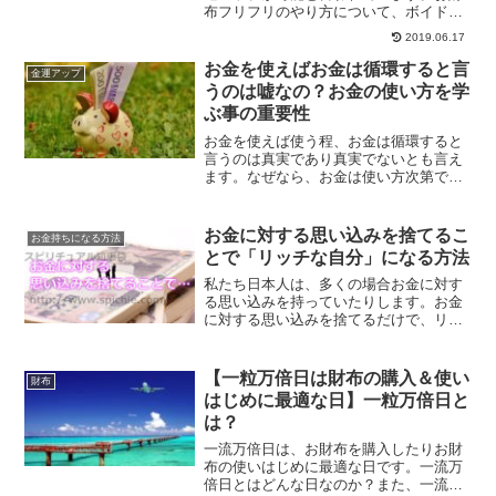
布フリフリのやり方について、ボイドタ
イムは避けるべきか？お財布フリフリの
2019.06.17
注意事項について、また様々なお財布フ
リフリに関する質問に答えます。
お金を使えばお金は循環すると言
金運アップ
うのは嘘なの？お金の使い方を学
ぶ事の重要性
お金を使えば使う程、お金は循環すると
言うのは真実であり真実でないとも言え
ます。なぜなら、お金は使い方次第でい
くらでも豊かになれるもので、そして使
い方次第で貧しくもなってしまうものだ
からです。豊かになれるお金の使い方と
お金に対する思い込みを捨てるこ
お金持ちになる方法
は？
とで「リッチな自分」になる方法
私たち日本人は、多くの場合お金に対す
る思い込みを持っていたりします。お金
に対する思い込みを捨てるだけで、リッ
チな自分になることができます。まず第
一に、どんな思い込みを捨てるべきなの
かについて解説します。
【一粒万倍日は財布の購入＆使い
財布
はじめに最適な日】一粒万倍日と
は？
一流万倍日は、お財布を購入したりお財
布の使いはじめに最適な日です。一流万
倍日とはどんな日なのか？また、一流万