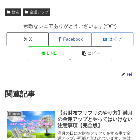
財布
金運アップ
素敵なシェアありがとうございます(*´∀`*)
X
Facebook
はてブ
LINE
コピー
rei
関連記事
【お財布フリフリのやり方】満月
月 moon
の金運アップとやってはいけない
注意事項【完全版】
満月の日にお財布フリフリをする事で金
運アップが可能と言われています。お財