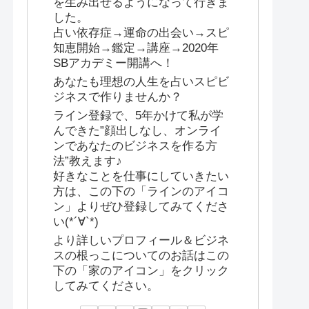
を生み出せるようになって行きま
した。
占い依存症→運命の出会い→スピ
知恵開始→鑑定→講座→2020年
SBアカデミー開講へ！
あなたも理想の人生を占いスピビ
ジネスで作りませんか？
ライン登録で、5年かけて私が学
んできた”顔出しなし、オンライ
ンであなたのビジネスを作る方
法”教えます♪
好きなことを仕事にしていきたい
方は、この下の「ラインのアイコ
ン」よりぜひ登録してみてくださ
い(*´∀`*)
より詳しいプロフィール＆ビジネ
スの根っこについてのお話はこの
下の「家のアイコン」をクリック
してみてください。