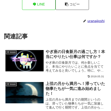
LINE
コピー
uranaijoshi
関連記事
やぎ座の日食新月の過ごし方！本
月 moon
当にやりたい仕事は何ですか？
やぎ座の日食新月では、何か新しいこ
と、本当にやりたいことに焦点を当てて
考えてみると良いでしょう。特に、やぎ
座はキャリアや仕事を司る星座なので、
2019.05.31
仕事関係で本当にやりたいことを考えて
みませんか？やぎ座の新月のパワーをお
上弦の月から満月へ！滞っていた
月 moon
届けします。
物事たちが一気に進み始めまし
た！
上弦の月から満月までの期間というの
は、滞っていた物事たちが一気に加速し
て進んで行く期間です。上弦の月から満