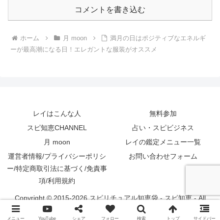
コメントを書き込む
ホーム
月 moon
満月の日はポジティブなエネルギ
ーが最高潮になる日！エレガントな服装がオススメ
レイはこんな人
無料参加
スピ知恵CHANNEL
占い・スピビジネス
月 moon
レイの鑑定メニュー一覧
運営者情報/プライバシーポリシ
お問い合わせフォーム
ー/特定商取引法に基づく/免責事
項/利用規約
Copyright © 2015-2026 スピリチュアル知恵袋 - スピ知恵 - All
Rights Reserved.
メニュー
YouTube
シェア
フォロー
検索
トップ
サイドバー