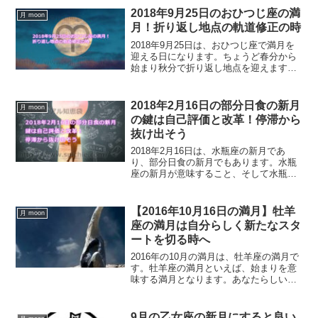
ーで女性性をアップさせる方法について
2018年9月25日のおひつじ座の満
月 moon
ご紹介します。
月！折り返し地点の軌道修正の時
2018年9月25日は、おひつじ座で満月を
迎える日になります。ちょうど春分から
始まり秋分で折り返し地点を迎えます。
今回の満月でするべきことは、折り返し
地点の軌道修正なのです。
2018年2月16日の部分日食の新月
月 moon
の鍵は自己評価と改革！停滞から
抜け出そう
2018年2月16日は、水瓶座の新月であ
り、部分日食の新月でもあります。水瓶
座の新月が意味すること、そして水瓶座
の新月にすると良いこと、また、手放す
べきものについて、水瓶座の新月と部分
日食のエネルギーを最大限に活用する方
【2016年10月16日の満月】牡羊
月 moon
法をご紹介します。
座の満月は自分らしく新たなスタ
ートを切る時へ
2016年の10月の満月は、牡羊座の満月で
す。牡羊座の満月といえば、始まりを意
味する満月となります。あなたらしい新
しいスタートを切ることができる満月で
す。10月の満月にするべきこととは？
9月の乙女座の新月にすると良い