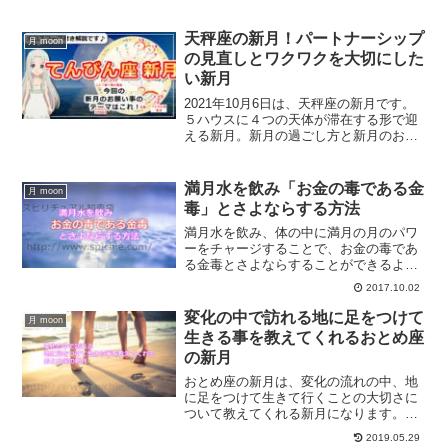
月、そして今回は水星の順行も重なり、
一気にいろいろなことが加速したという
メールをいただきました。加速期間にい
天秤座の新月！パートナーシップ
月 moon
ろいろなことにチャレンジしてみません
の見直しとワクワクを大切にした
か？
い新月
2021年10月6日は、天秤座の新月です。
５ハウスに４つの天体が滞在する形で迎
える新月。新月の過ごし方と新月のお願
い事について、ホロスコープを交えて解
説していきます。
満月水を飲み「お金の毒である金
月 moon
毒」とさよならする方法
満月水を飲み、体の中に満月の月のパワ
ーをチャージすることで、お金の毒であ
る金毒とさよならすることができるよう
になります。お金の毒とさよならするた
2017.10.02
めにどうすればいいのかについて、解説
します。
変化の中で訪れる地に足をつけて
月 moon
生きる事を教えてくれるおとめ座
の新月
おとめ座の新月は、変化の流れの中、地
に足をつけて生きて行くことの大切さに
ついて教えてくれる新月になります。お
とめ座の新月が私たちに教えてくれるこ
2019.05.29
とについて、おとめ座の新月のエネルギ