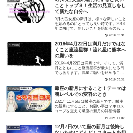
月 moon
ことトップ３！生活の見直しをし
て新たな自分へ
9月の乙女座の新月は、様々な新しいこと
を始めるのにとっても良い時です。2018
年に向けて、新しいことを始めるのも良
いですし、今までの怠惰な生活を改める
2019.05.31
べく生活の見直しをしてみるのにも最適
な時です。 心と体のメンテナンスを行う
2016年4月22日は満月だけではな
月 moon
のにも最適な、乙...
くこと座流星群！流れ星に熊本へ
の願いを
2016年4月22日は満月です。そして、満
月とともにこと座流星群が最大になる日
でもあります。流星に願いを込めること
が出来るとなぜ叶うと言われてるかにつ
2019.05.31
いて、そして、流星群に熊本の復興を願
うことについてです。
蠍座の新月にすること！テーマは
月 moon
魂レベルでの変容のとき
2021年11月5日は蠍座の新月です。蠍座
の新月にすること、お願い事は？ホロス
コープを交えて蠍座の新月の詳細情報を
お届けします。
2021.11.02
12月7日のいて座の新月は後悔し
月 moon
ないためにどんどんスタートを切