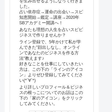
を生み出せるようになって行きま
した。
占い依存症→運命の出会い→スピ
知恵開始→鑑定→講座→2020年
SBアカデミー開講へ！
あなたも理想の人生を占いスピビ
ジネスで作りませんか？
ライン登録で、5年かけて私が学
んできた”顔出しなし、オンライ
ンであなたのビジネスを作る方
法”教えます♪
好きなことを仕事にしていきたい
方は、この下の「ラインのアイコ
ン」よりぜひ登録してみてくださ
い(*´∀`*)
より詳しいプロフィール＆ビジネ
スの根っこについてのお話はこの
下の「家のアイコン」をクリック
してみてください。