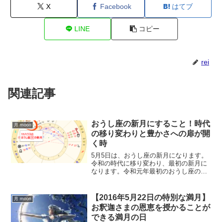
X
Facebook
はてブ
LINE
コピー
rei
関連記事
おうし座の新月にすること！時代
月 moon
の移り変わりと豊かさへの扉が開
く時
5月5日は、おうし座の新月になります。
令和の時代に移り変わり、最初の新月に
なります。令和元年最初のおうし座の新
月について、ホロスコープを交えて解説
します。また、牡牛座の新月に手放した
いこと、またすると良いこととは？
【2016年5月22日の特別な満月】
月 moon
お釈迦さまの恩恵を授かることが
できる満月の日