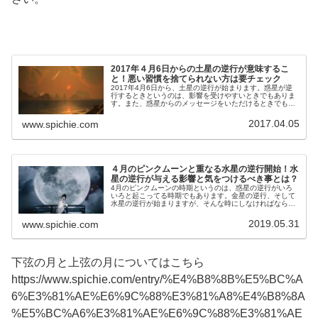
2017年４月6日からの土星の逆行が意味するこ
と！悪い習慣を捨てられない方は要チェック
2017年4月6日から、土星の逆行が始まります。惑星が逆
行するときというのは、影響を受けやすいときでもありま
す。また、惑星からのメッセージをいただけるときでもあ
ります。土星の逆行が意味することについて、ご紹介しま
す。
2017.04.05
www.spichie.com
４月のピンクムーンと重なる水星の逆行開始！水
星の逆行が与える影響と気をつけるべき事とは？
4月のピンクムーンの時期というのは、惑星の逆行がいろ
いろと起こってる時期でもあります。金星の逆行、そして
水星の逆行が始まりますが、そんな時にしなければならな
いことについてご紹介します。
2019.05.31
www.spichie.com
下弦の月と上弦の月についてはこちら
https://www.spichie.com/entry/%E4%B8%8B%E5%BC%A
6%E3%81%AE%E6%9C%88%E3%81%A8%E4%B8%8A
%E5%BC%A6%E3%81%AE%E6%9C%88%E3%81%AE