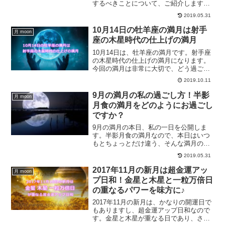
するべきことについて、ご紹介します。
海王星の悪い影響を受けないために、何
2019.05.31
をすればいいのでしょうか？素敵な満月
を迎えるためのお作法です。
10月14日の牡羊座の満月は射手
月 moon
座の木星時代の仕上げの満月
10月14日は、牡羊座の満月です。射手座
の木星時代の仕上げの満月になります。
今回の満月は非常に大切で、どう過ごす
か？で2020年をどう迎えられるか変わっ
2019.10.11
てきます。牡羊座の満月のホロスコープ
を交えた詳細を過ごし方をご紹介しま
9月の満月の私の過ごし方！半影
月 moon
す。
月食の満月をどのようにお過ごし
ですか？
9月の満月の本日、私の一日を公開しま
す。半影月食の満月なので、本日はいつ
もとちょっとだけ違う、そんな満月の一
日を過ごしています。せっかくの今年最
2019.05.31
後の半影月食の満月の日なので、素敵な
一日をお過ごしください。
2017年11月の新月は超金運アッ
月 moon
プ日和！金星と木星と一粒万倍日
の重なるパワーを味方に♪
2017年11月の新月は、かなりの開運日で
もありますし、超金運アップ日和なので
す。金星と木星が重なる日であり、さら