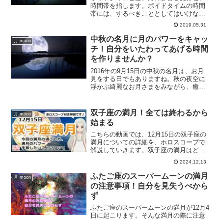
時間帯を指します。ボイドタイムの時間
帯には、するべきこととしてはいけない
ことが存在しています。ボイドタイムに
2019.05.31
心を見つめ直す時間に充てることで、充
実したボイドタイムを過ごす方法につい
中秋の名月に月のパワーをキャッ
月 moon
て、ご紹介していきます。
チ！自分をいたわってあげる時間
を作りませんか？
2016年の9月15日の中秋の名月は、お月
見をする日でもありますね。秋の夜空に
浮かぶ綺麗なお月さまをみながら、癒し
の時間を作られてみてはいかがでしょう
か？頑張り過ぎな方、無理をしすぎてる
方は、自分と向き合い癒しの時間を作る
双子座の満月！全ては終わるから
月 moon
べき日でもあります。
始まる
こちらの動画では、12月15日の双子座の
満月についての詳細を、ホロスコープで
解説していきます。双子座の満月はどん
なパワーを持つ満月でしょうか？
2024.12.13
ふたご座のスーパームーンの満月
月 moon
の注意事項！自分を見失うべから
ず
ふたご座のスーパームーンの満月が12月4
日に起こります。そんな満月の際に注意