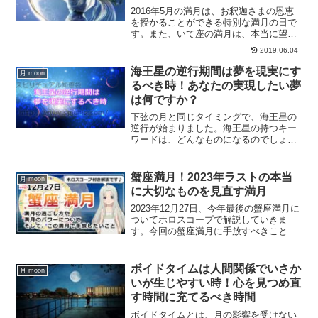
2016年5月の満月は、お釈迦さまの恩恵
を授かることができる特別な満月の日で
す。また、いて座の満月は、本当に望む
ものを手に入れる、そんな満月の日なの
2019.06.04
です。5月22日の満月について、解説して
いきます。
海王星の逆行期間は夢を現実にす
月 moon
るべき時！あなたの実現したい夢
は何ですか？
下弦の月と同じタイミングで、海王星の
逆行が始まりました。海王星の持つキー
ワードは、どんなものになるのでしょう
か？また、海王星の逆行の期間はどんな
期間になるのか、この期間にするべきこ
とについて、ご紹介していきます。
蟹座満月！2023年ラストの本当
月 moon
に大切なものを見直す満月
2023年12月27日、今年最後の蟹座満月に
ついてホロスコープで解説していきま
す。今回の蟹座満月に手放すべきこと
は？
ボイドタイムは人間関係でいさか
月 moon
いが生じやすい時！心を見つめ直
す時間に充てるべき時間
ボイドタイムとは、月の影響を受けない