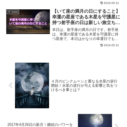
に新月、そして一粒万倍日まで重なる日
2019.05.31
だからです。超金運アップ日和にすると
良いことについてご紹介します。
【いて座の満月の日にすること】
月 moon
幸運の星座である木星を守護星に
持つ射手座の日は新しい旅立ちの
日
本日は、射手座の満月の日です。射手座
は、幸運の星座である木星を守護星に持
つ星座で、本日はかなりの幸運日でもあ
ります。悩みを抱えてるという方は、こ
2019.05.31
の日に行動を起こすことで抜け出すこと
ができるでしょう。射手座の満月の日に
するべきこと３選をご紹介します。
４月のピンクムーンと重なる水星の逆行
開始！水星の逆行が与える影響と気をつ
けるべき事とは？
2017年4月26日の新月！継続のパワーを