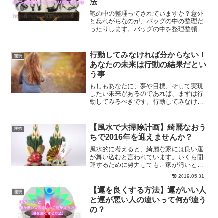
法
鞄の中の整理ってされていますか？意外
と忘れがちなのが、バッグの中の整理だ
ったりします。バッグの中を整理整頓す
ることで、気の流れもよくなります。バ
ッグを整理して、スッキリ開運する方法
をご紹介します。
行動してみなければ分からない！
運勢
あなたの未来は行動の結果だとい
う事
もしもあなたに、夢や目標、そして実現
したい未来があるのであれば、まずは行
動してみるべきです。行動してみなけれ
ば、どうなるかなんて誰にも分かりませ
ん。そして、行動を積み重ねた結果があ
なたの未来なのです。
【風水で大掃除計画】綺麗なおう
運勢
ちで2016年を迎えませんか？
風水的に考えると、綺麗な家には良い運
が舞い込むと言われています。いくら開
運するために努力しても、家が汚いと良
い運気を呼び込むこともできないので
2019.05.31
す。大掃除が開運に繋がる理由を風水の
観点から解説していきます。
【運を良くする方法】運がいい人
運勢
と運が悪い人の違いって何が違う
の？