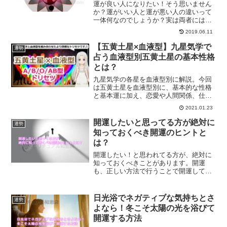
運が良い人になりたい！そう思いません
か？運がいい人と運が悪い人の違いって
一体何なのでしょうか？実は両者には大
きな違いがあったのです。運がいい人に
2019.06.11
学ぶ運を良くする方法とは？
【五黄土星×血液型】九星気学で
運勢
占う血液型別五黄土星の基本性格
とは？
九星気学の各星を血液型別に解説。今回
は五黄土星を血液型別に、基本的な性格
と基本運に加え、恋愛や人間関係、仕事
やお金関連、開運のポイントや相性など
2021.01.23
をご紹介していきます。
開運したいと思ってる方が絶対に
運勢
知っておくべき開運のヒントと
は？
開運したい！と思われてる方が、絶対に
知っておくべきことがあります。開運
も、正しい方法で行うことで開運してい
くことができます。あなたに必要な開運
のヒントとは？
日光浴でネガティブな気持ちとさ
運勢
よなら！冬こそ太陽の光を浴びて
開運する方法