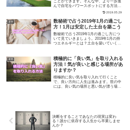
ことができます。そんな中、より一歩進
んで自宅をパワースポットにする方法が
アルターを作ることです。アルターとは
2019.05.29
一体何なのか？アルターの作り方につい
て解説していきます。
数秘術で占う2019年1月の過ごし
運勢
方！1月は安定した土台を築こう
数秘術で占う2019年1月の過ごし方につ
いて見ていきましょう。2019年1月の持
つエネルギーとは？土台を築いていく１
ヶ月にするのがオススメなのが2019年1
月の持つエネルギーです。
積極的に「良い気」を取り入れる
運勢
方法！気が良いと感じる場所があ
りますか？
積極的に良い気を取り入れて行くこと
で、良い方向に人生は進みます。世の中
には、良い気の場所と悪い気が漂う場所
があります。悪い気の場所に行かなけれ
ばならない時はどうすればいいのか、良
い気の場所についてご紹介します。
決断をすることであなたの現実は変わ
る！誰かに依存する人生から卒業しませ
んか？