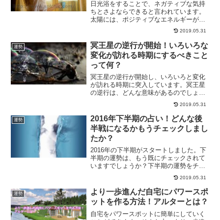
日光浴をすることで、ネガティブな気持
ちとさよならできると言われています。
太陽には、ポジティブなエネルギーが多
大にあるためです。日光浴をするのにオ
2019.05.31
ススメな場所について、日光浴で開運す
る方法をご紹介します。
冥王星の逆行が開始！いろいろな
運勢
変化が訪れる時期にするべきこと
って何？
冥王星の逆行が開始し、いろいろと変化
が訪れる時期に突入しています。冥王星
の逆行は、どんな意味があるのでしょう
か？また、冥王星の逆行が私たちに与え
2019.05.31
る影響について、そんな時期にどうすれ
ばいいのかについて解説します。
2016年下半期の占い！どんな後
運勢
半戦になるかもうチェックしまし
たか？
2016年の下半期がスタートしました。下
半期の運勢は、もう既にチェックされて
いますでしょうか？下半期の運勢をチェ
ックしておく事で、どんな下半期になる
2019.05.31
かがわかります。不運をあらかじめ防ぐ
ことも可能になります。あなたの2016年
より一歩進んだ自宅にパワースポ
運勢
下半期の運勢は？
ットを作る方法！アルターとは？
自宅をパワースポットに簡単にしていく