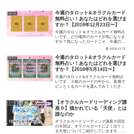
実践編です。今回はルノルマンカード講
座１９回目です。
今週のタロット&オラクルカード
カード
無料占い！あなたはどれを選びま
すか？【2019年12月23日〜】
今週のタロット＆オラクルカード無料占
いです。どの場所のカードが気になりま
すか？気になったカードこそ、今週のあ
なたへのメッセージになります。今週の
2019.12.22
あなたに必要なメッセージは？
今週のタロット&オラクルカード
カード
無料占い！あなたはどれを選びま
すか？【2018年5月14日〜】
今週のタロット&オラクルカード無料占
いです。３枚のカードの中から、直感で
ピンとくるカードを選んでみてくださ
い。それがあなたにとって必要なメッセ
ージとなります。ライフパーパスオラク
ルカードからのメッセージをお届けしま
【オラクルカードリーディング講
カード
す。
座９】描かれている「天使」とは
誰なのか
オラクルカードリーディング講座９回目
の今回は、オラクルカードによく出てく
る天使についてご紹介していきます。天