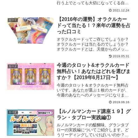
行う上でとっても大切になってくる自分
自身の整え方について解説していきま
2021.12.24
す。
【2016年の運勢】オラクルカー
カード
ドって当たる！？来年の運勢を占
った口コミ
オラクルカードってご存じでしょうか？
オラクルカードは当たるのでしょうか？
オラクルカードとは、天使からのメッセ
ージが頂けるカードです。タロットカー
2019.05.31
ドとオラクルカードの違い、そしてオラ
クルカードで得られた天使からのメッセ
今週のタロット&オラクルカード
カード
ージの口コミです。
無料占い！あなたはどれを選びま
すか？【2019年6月17日〜】
今週のタロット＆オラクルカード無料占
いです。あなたが選ぶ１枚のカードが、
今週のあなたへのメッセージになりま
す。直感であなたが選ぶ１枚のカードは
2019.06.16
どれ？
【ルノルマンカード講座１９】グ
カード
ラン・タブロー実践編①
ルノルマンカードの醍醐味、グランタブ
ローの実践編についてご紹介します。ど
うリーディングしていけばいいのか？の