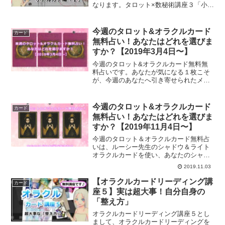
なります。タロット×数秘術講座３「小ア
ルカナ×数秘リーディング２」をお届けし
ます。
今週のタロット&オラクルカード
カード
無料占い！あなたはどれを選びま
すか？【2019年3月4日〜】
今週のタロット&オラクルカード無料無
料占いです。あなたが気になる１枚こそ
が、今週のあなたへ引き寄せられたメッ
セージとなります。あなたが選ぶカード
はどれ？
今週のタロット&オラクルカード
カード
無料占い！あなたはどれを選びま
すか？【2019年11月4日〜】
今週のタロット＆オラクルカード無料占
いは、ルーシー先生のシャドウ＆ライト
オラクルカードを使い、あなたのシャド
ウの部分からのメッセージをお伝えしま
2019.11.03
す。今週のタロット＆オラクルカードか
らあなたへのメッセージは？
【オラクルカードリーディング講
カード
座５】実は超大事！自分自身の
「整え方」
オラクルカードリーディング講座５とし
まして、オラクルカードリーディングを