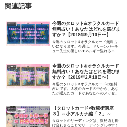
関連記事
今週のタロット&オラクルカード
カード
無料占い！あなたはどれを選びま
すか？【2018年9月10日〜】
今週のタロット&オラクルカード無料占
いになります。今週は、ドリーンバーチ
ュー先生の優しいエネルギー溢れるエン
ジェルタロットカードを利用してリーデ
ィングしてみました。今週のあなたへの
メッセージは？
今週のタロット&オラクルカード
カード
無料占い！あなたはどれを選びま
すか？【2019年2月18日〜】
今週のタロット&オラクルカードの無料
占いです。３枚のカードの中から、あな
たが選んだカードがあなたへのメッセー
ジになります。今週、あなたが選ぶカー
ドはどれ？
【タロットカード×数秘術講座
カード
３】～小アルカナ編「２」～
タロットのリーディングは、数秘術も掛
け合わせることでリーディングしやすく