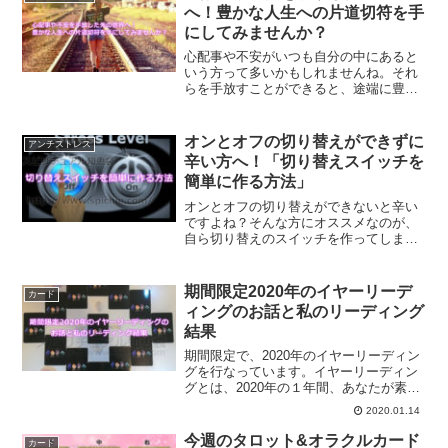
へ！豊かな人生への片道切符を手
にしてみませんか？
心配事や不安がいつも自分の中にあると
いう方って多いかもしれませんね。それ
らを手放すことができると、途端に豊か
な人生への片道切符を手に入れることが
できるようになります。豊かな人生を送
るヒントについてご紹介します。
オンとオフの切り替えができずに
アンチストレス
辛い方へ！「切り替えスイッチを
簡単に作る方法」
オンとオフの切り替えができないと辛い
ですよね？そんな方にオススメなのが、
自ら切り替えのスイッチを作ってしまう
方法です。切り替えスイッチを作ること
で、オフの時間を楽しめるようになりま
す。その結果、いろいろなことがうまく
期間限定2020年のイヤーリーデ
カード
まわるようになっていく方法です。
ィングのお話と私のリーディング
結果
期間限定で、2020年のイヤーリーディン
グを行なっています。イヤーリーディン
グとは、2020年の１年間、あなたが素敵
な1年を過ごすためのリーディングメッセ
2020.01.14
ージになります。イヤーリーディングの
詳細についてご紹介します。
今週のタロット&オラクルカード
カード