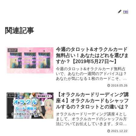
rei
関連記事
今週のタロット&オラクルカード
カード
無料占い！あなたはどれを選びま
すか？【2019年5月27日〜】
今週のタロット&オラクルカード無料占
いで、あなたの一週間のアドバイスは？
あなたが気になる１枚のカードこそ、今
週のあなたへのメッセージです。あなた
2019.05.26
が選ぶカードはどれ？
【オラクルカードリーディング講
カード
座４】オラクルカードもシャッフ
ルするの？タロットとの違いは？
オラクルカードリーディング講座４とし
まして、オラクルカードのシャッフル方
法についてお伝えしていきます。タロッ
トとも異なるオラクルカードのシャッフ
2021.12.22
ル方法とは？