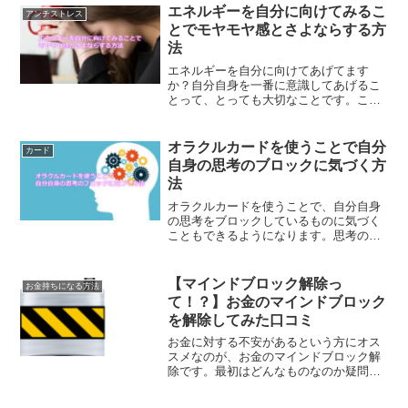
エネルギーを自分に向けてみるこ
アンチストレス
とでモヤモヤ感とさよならする方
法
エネルギーを自分に向けてあげてます
か？自分自身を一番に意識してあげるこ
とって、とっても大切なことです。これ
ができるようになることで、日々感じて
るモヤモヤ感とさよならすることができ
るようになるのです。
オラクルカードを使うことで自分
カード
自身の思考のブロックに気づく方
法
オラクルカードを使うことで、自分自身
の思考をブロックしているものに気づく
こともできるようになります。思考のブ
ロックとは？そして、思考のブロックに
気づき、手放す方法についてご紹介しま
す。
【マインドブロック解除っ
お金持ちになる方法
て！？】お金のマインドブロック
を解除してみた口コミ
お金に対する不安があるという方にオス
スメなのが、お金のマインドブロック解
除です。最初はどんなものなのか疑問で
したが、お金に対する不安を打ち消す方
法を教えて頂きました。マインドブロッ