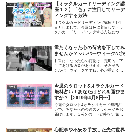
ク解除とは？
【オラクルカードリーディング講
カード
座１２】「色」に注目してリーデ
ィングする方法
オラクルカードリーディング講座の12回
目としまして、今回は色に着目してオラ
クルカードリーディングする方法につい
てご紹介します。
重たくなった心の荷物を下してみ
アンチストレス
ませんか？シルバーウィークの旅
】重たくなった心の荷物は、定期的に下
してあげる必要があります。そろそろ、
シルバーウィークですね。心が重たくな
ってしまったという方は、心の荷物を下
してみる旅に出てみるのもおすすめで
す。本当に必要なものに気づくことがで
今週のタロット&オラクルカード
カード
きるはずです。
無料占い！あなたはどれを選びま
すか？【2019年4月8日〜】
今週のタロット&オラクルカード無料占
いで、あなたへの今週のメッセージをお
届けします。３枚のカードの中で、気に
なるカードが今週のあなたへのメッセー
ジです。今週のあなたへのアドバイス
は？
心配事や不安を手放した先の世界
アンチストレス