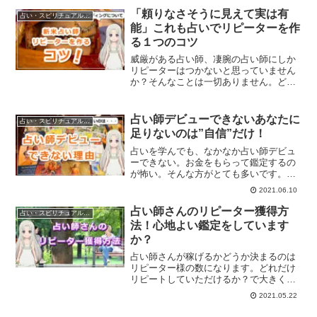
ついてご紹介します。
「頼りなさそうに見えて実は有
占い・スピリチュアルビジネス
能」これも占いでリピーターを作
る１つのコツ
威厳がある占い師、凄腕の占い師にしか
リピーターはつかないと思っていません
か？そんなことは一切ありません。どこ
で勝負するか？きちんと決めて勝負する
ことで、新米占い師でもリピーターを作
ることは可能です。新米占い師のリピー
占い師デビューできないあなたに
占い・スピリチュアルビジネス
ター獲得方法とは？
足りないのは”自信”だけ！
占いを学んでも、なかなか占い師デビュ
ーできない。お金をもらって鑑定するの
が怖い。そんな方がとても多いです。占
い師になりたくて占いを学んだ訳ですよ
2021.06.10
ね？でも自信がなくて占い師デビューで
きない。どうすれば自信を持てるのか？
占い師さんのリピーター獲得方
占い・スピリチュアルビジネス
解説していきます。
法！心地よい鑑定をしています
か？
占い師さんが稼げるかどうか決まるのは
リピーター様の数になります。どれだけ
リピートしていただけるか？で大きく変
わって行きます。今回は占い師さんがリ
2021.05.22
ピーターを獲得できる伝え方をご紹介し
て行きます。