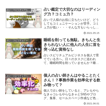
重要です。シャワーで1日のネガティブな
ものを洗い流すこともできますし、ひら
めきを得られる時間でもあります。お風
占い鑑定で大切なのはリーディン
占い・スピリチュアルビジネス
呂タイムの重要性とは？A
グ力？コミュ力？
占いで人様のお役に立ちたいけど、どう
してもコミュニケーションが苦手。コミ
ュ力が低い・・・そんな方もいらっしゃ
います。コミュ力が低くても鑑定で満足
2021.05.15
していただく方法についてご紹介して行
きます。
睡眠を削っても無駄。きちんと生
占い・スピリチュアルビジネス
きられない人に他人の人生に首を
突っ込む資格なし
占いスピリチュアルビジネスを個人で育
てている方へ。日々のタスクに追われ
て、睡眠時間を削っていませんか？睡眠
時間を削ることで、仕事のパフォーマン
スが落ち、鑑定にも影響を与えます。今
回は、睡眠を削っても無駄な理由につい
個人の占い師さんはやることたく
占い・スピリチュアルビジネス
て解説していきます。
さん！？事務作業を効率化する飲
み物って？
個人で占い師をしていると、アレもやら
なきゃコレもやらなきゃとSNSやブロ
グ、集客、セールスページ作成など色々
やることがありますね。今回は事務作業
2021.06.01
を効率化するためのコーヒーブレイクに