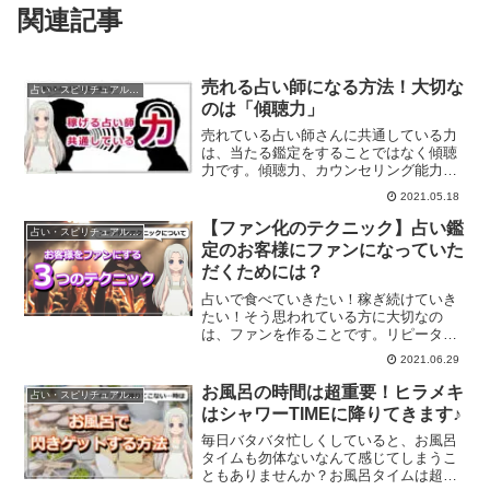
関連記事
売れる占い師になる方法！大切な
占い・スピリチュアルビジネス
のは「傾聴力」
売れている占い師さんに共通している力
は、当たる鑑定をすることではなく傾聴
力です。傾聴力、カウンセリング能力こ
そ、売れる占い師さんの共通項目なので
2021.05.18
す。傾聴力の育て方について、ご紹介し
ていきます。
【ファン化のテクニック】占い鑑
占い・スピリチュアルビジネス
定のお客様にファンになっていた
だくためには？
占いで食べていきたい！稼ぎ続けていき
たい！そう思われている方に大切なの
は、ファンを作ることです。リピーター
様、ファンがどれだけいるか？で稼ぎも
2021.06.29
変わってくるからです。
お風呂の時間は超重要！ヒラメキ
占い・スピリチュアルビジネス
はシャワーTIMEに降りてきます♪
毎日バタバタ忙しくしていると、お風呂
タイムも勿体ないなんて感じてしまうこ
ともありませんか？お風呂タイムは超絶