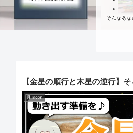
そんなあな
【金星の順行と木星の逆行】そ
月 moon