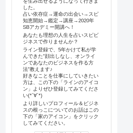
を生み出せるようになって行きま
した。
占い依存症→運命の出会い→スピ
知恵開始→鑑定→講座→2020年
SBアカデミー開講へ！
あなたも理想の人生を占いスピビ
ジネスで作りませんか？
ライン登録で、5年かけて私が学
んできた”顔出しなし、オンライ
ンであなたのビジネスを作る方
法”教えます♪
好きなことを仕事にしていきたい
方は、この下の「ラインのアイコ
ン」よりぜひ登録してみてくださ
い(*´∀`*)
より詳しいプロフィール＆ビジネ
スの根っこについてのお話はこの
下の「家のアイコン」をクリック
してみてください。