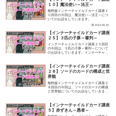
１０】魔法使い～法王～
無料版インナーチャイルドカード講座１
０回目の今回は、魔法使い～法王～につ
いてのお話をしていきます。
2023.09.16
【インナーチャイルドカード講座
インナーチャイルドカード講座
２５】３匹の子豚～審判～
インナーチャイルドカード講座２５回目
の今回は、３匹の子豚～審判～について
のお話をしていきます。インナーチャイ
ルドカードの大アルカナ 21枚目は「三
匹の子豚」です。ウェイト版のタロット
における20枚目（20）は「審判」で、
【インナーチャイルドカード講座
インナーチャイルドカード講座
「判断」や「決断」、...
２８】ソードのカードの構成と世
界観
無料版インナーチャイルドカード講座２
８回目の今回は、ソードのカードの構成
と世界観についてのお話をしていきま
す。
【インナーチャイルドカード講座
インナーチャイルドカード講座
５】赤ずきん～愚者～