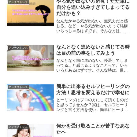
やる気が出ない方必見！ただ単に
アンチストレス
自分を追い込みすぎてしまってる
だけかも？
なんだかやる気が出ない。無気力だと感
じる。など、やる気が出ない方って結構
いらっしゃるはずです。そんな方は、も
しかしたら自分を追い込みすぎてしまっ
ているだけかもしれません。自分を追い
込まずにあなたらしく生きる方法につい
なんとなく進めないと感じてる時
アンチストレス
て、ご紹介します。
は目の前の事をしてみよう
なんとなく前に進めない。停滞してしま
ってる。と感じるようなことって、いろ
いろとあるはずです。そんな時は、目の
前のことをしてみると良いでしょう。停
滞してると思った時のスピリチュアル的
な過ごし方について、ご紹介します。
簡単に出来るセルフヒーリングの
アンチストレス
方法！思考を変えるだけで幸せに
ヒーリングはプロの方にして頂くものだ
と思ってませんか？実は、セルフヒーリ
ングと言う方法を使い、簡単にヒーリン
グを行う事ができます。思考を変えるだ
けで、幸せになる事ができるんです。簡
単に今すぐできるセルフヒーリングの方
何かを受け取ることが苦手なあな
アンチストレス
法です。
たへ