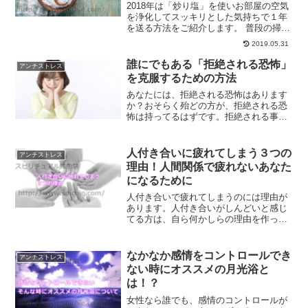
2018年は「炒り塩」を使いお部屋の空気
を浄化してスッキリとした気持ちで１年
を送る方法をご紹介します。 普段の掃除
の仕上げに炒り塩でお部屋の浄化を 掃除
2019.05.31
の仕上げにより一層すっきりする「炒り
塩」を使ったお部屋の浄化方法をご紹介
誰にでもある「拒絶される恐怖」
アンチストレス
します。 玄関な...
を克服するための方法
あなたには、拒絶される恐怖はあります
か？おそらく殆どの方が、拒絶される恐
怖は持ってるはずです。拒絶される事
で、自分が否定されたのかと感じてしま
うはずです。拒絶される恐怖を克服する
事で、人生もっと楽に生きる事ができる
人付き合いに疲れてしまう３つの
アンチストレス
ようになります。
理由！人間関係で疲れないあなた
になるために
人付き合いで疲れてしまうのには理由が
あります。人付き合いがしんどいと感じ
てる方は、自ら何かしらの理由を作って
しまってる事があるものなのです。人付
き合いに疲れてしまう３つの理由につい
て、疲れないようにするためにはどうし
なかなか感情をコントロールでき
アンチストレス
たらいいのか解説します。
ない時にオススメの月光浴と
は！？
女性なら誰でも、感情のコントロールが