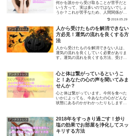
何かを誰かから受け取ることが苦手だと
いう方って、実は多いのではないでしょ
うか？これが苦手なため、人間関係がギ
クシャクしてしまうこともあったりしま
2019.05.29
す。なぜあなたは受け取ることができな
いのでしょうか？
人から受けたものを解消できない
アンチストレス
方必見！運気の流れを良くする方
法
人から受けたものを解消できない人は、
運気の流れを良くしていく必要がありま
す。運気の流れを良くする方法、受けた
ものを解消する方法を解説していきま
す。運気の流れを良くするためにするべ
き事とは？
心と体は繋がっているというこ
アンチストレス
と！あなたの心の声を聞いてみま
せんか？
心と体は繋がっています。今何を食べた
いかによっても、今あなたの心がどんな
状態にあるのかがわかったりもします。
体に良くないものを食べたい時のあなた
の心の状態、体に良いものを食べたいと
思うときのあなたの心の状態について、
2018年をすっきり過ごす！炒り
アンチストレス
ご紹介します。
塩の効果でお部屋を浄化してスッ
キリする方法