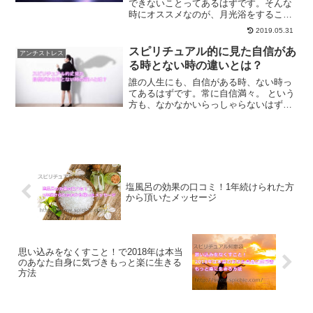
できないことってあるはずです。そんな
時にオススメなのが、月光浴をすること
です。どんな時でも、月からのエネルギ
2019.05.31
ーを受けることができます。感情のコン
トロールに月光浴がオススメな理由をご
スピリチュアル的に見た自信があ
アンチストレス
紹介します。
る時とない時の違いとは？
誰の人生にも、自信がある時、ない時っ
てあるはずです。常に自信満々。 という
方も、なかなかいらっしゃらないはずで
す。 自信がある時、自信がない時という
のは、一体何が違うのか、考えたことは
ありますか？ スピリチュアル的に考えて
いくと、ある違いが...
塩風呂の効果の口コミ！1年続けられた方
から頂いたメッセージ
思い込みをなくすこと！で2018年は本当
のあなた自身に気づきもっと楽に生きる
方法