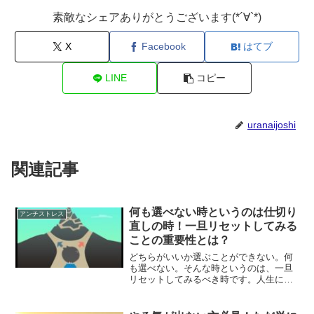
素敵なシェアありがとうございます(*´∀`*)
X
Facebook
はてブ
LINE
コピー
uranaijoshi
関連記事
何も選べない時というのは仕切り
アンチストレス
直しの時！一旦リセットしてみる
ことの重要性とは？
どちらがいいか選ぶことができない。何
も選べない。そんな時というのは、一旦
リセットしてみるべき時です。人生にお
いても、何か物事を選ぶ時にでも同様の
ことが言えます。人生の仕切り直し、リ
セットについて解説していきます。