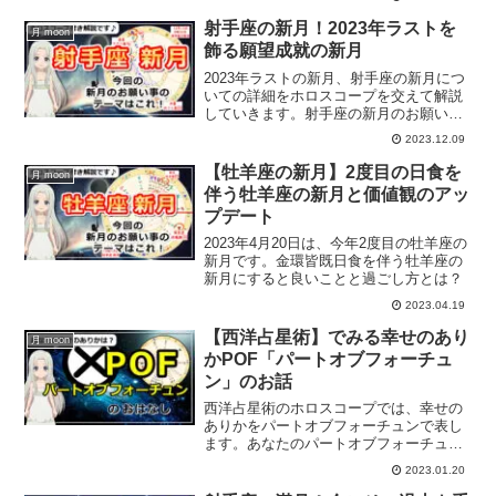
お願い事に抵抗がある方はどうすればい
いのかについて、解説します。
射手座の新月！2023年ラストを
月 moon
飾る願望成就の新月
2023年ラストの新月、射手座の新月につ
いての詳細をホロスコープを交えて解説
していきます。射手座の新月のお願い事
は？
2023.12.09
【牡羊座の新月】2度目の日食を
月 moon
伴う牡羊座の新月と価値観のアッ
プデート
2023年4月20日は、今年2度目の牡羊座の
新月です。金環皆既日食を伴う牡羊座の
新月にすると良いことと過ごし方とは？
2023.04.19
【西洋占星術】でみる幸せのあり
月 moon
かPOF「パートオブフォーチュ
ン」のお話
西洋占星術のホロスコープでは、幸せの
ありかをパートオブフォーチュンで表し
ます。あなたのパートオブフォーチュン
は？
2023.01.20