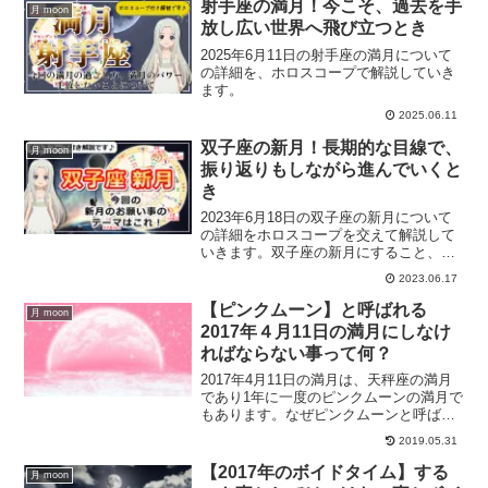
射手座の満月！今こそ、過去を手
月 moon
放し広い世界へ飛び立つとき
2025年6月11日の射手座の満月について
の詳細を、ホロスコープで解説していき
ます。
2025.06.11
双子座の新月！長期的な目線で、
月 moon
振り返りもしながら進んでいくと
き
2023年6月18日の双子座の新月について
の詳細をホロスコープを交えて解説して
いきます。双子座の新月にすること、お
願い事は？
2023.06.17
【ピンクムーン】と呼ばれる
月 moon
2017年４月11日の満月にしなけ
ればならない事って何？
2017年4月11日の満月は、天秤座の満月
であり1年に一度のピンクムーンの満月で
もあります。なぜピンクムーンと呼ばれ
る満月なのか、ピンクムーンの満月の時
2019.05.31
にしなければならないことについて解説
します。
【2017年のボイドタイム】する
月 moon