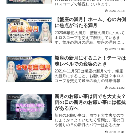
ロスコープで解説していきます。
2024.09.18
【蟹座の満月】ホーム、心の内側
月 moon
に焦点が当たる満月
2023年最初の満月、蟹座の満月について
ホロスコープを交えて解説していきま
す。蟹座の満月の詳細、蟹座の満月にす
ることとは？
2023.01.04
蠍座の新月にすること！テーマは
月 moon
魂レベルでの変容のとき
2021年11月5日は蠍座の新月です。蠍座
の新月にすること、お願い事は？ホロス
コープを交えて蠍座の新月の詳細情報を
お届けします。
2021.11.02
新月のお願い事は雨でも大丈夫？
月 moon
雨の日の新月のお願い事には抵抗
がある方へ
新月のお願い事は、雨でも大丈夫なので
しょうか？よくいただく質問に、雨の日
や曇りの日の新月のパワーはあるのかど
うかの質問があります。雨の日に新月の
2019.05.31