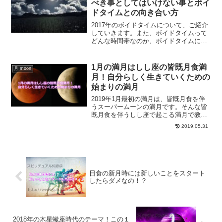
べき事としてはいけない事とボイ
ドタイムとの向き合い方
2017年のボイドタイムについて、ご紹介
していきます。また、ボイドタイムって
どんな時間帯なのか、ボイドタイムにす
るべきこと、してはいけないこと、そし
てボイドタイムとの向き合い方につい
て、ボイドタイムについて知っておくべ
1月の満月はしし座の皆既月食満
月 moon
き知識について解説していきます。
月！自分らしく生きていくための
始まりの満月
2019年1月最初の満月は、皆既月食を伴
うスーパームーンの満月です。そんな皆
既月食を伴うしし座で起こる満月で教え
てくれているのは、あなたらしく生きて
2019.05.31
いくためにはどうしたらいいか？という
ことなのです。
日食の新月時には新しいことをスタート
したらダメなの！？
2018年の木星蠍座時代のテーマ！この１