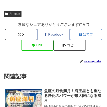
月 moon
素敵なシェアありがとうございます(*´∀`*)
X
Facebook
はてブ
LINE
コピー
uranaijoshi
関連記事
魚座の月食満月！海王星とも重な
月 moon
る浄化のパワーが最大限になる満
月
9月18日の魚座の満月についての詳細をホ