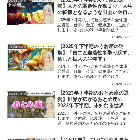
2025年の運勢
勢】人との関係性が深まり、人生
の転機となるような出会いや再会
が訪れる大切な半年
2025年下半期のいて座の運勢を全体運、
恋愛運、仕事、金運、健康運別にご紹介
します。あなたの2025年後半は？
2025.07.22
【2025年下半期のうお座の運
2025年の運勢
勢】「自由と創造性を取り戻す、
癒しと拡大の半年間」
2025年下半期のうお座の運勢を全体運、
恋愛運、仕事、金運、健康運別にご紹介
します。あなたの2025年後半は？
2025.07.31
【2023年下半期のおとめ座の運
2023年の運勢
勢】世界が広がるおとめ座の
2023年下半期。未知なる世界に
勇気を出して飛び込んで
2023年下半期のおとめ座の運勢をご紹介
します。全体運、恋愛運、仕事運、金
運、健康運別のおとめ座の後半戦は？
【おとめ座】 ついに使命を果た