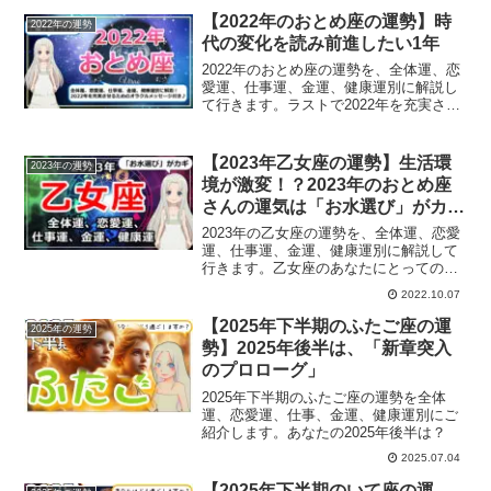
【2022年のおとめ座の運勢】時
2022年の運勢
代の変化を読み前進したい1年
2022年のおとめ座の運勢を、全体運、恋
愛運、仕事運、金運、健康運別に解説し
て行きます。ラストで2022年を充実させ
るためのオラクルメッセージも載せてい
ます。乙女座のあなたの2022年の運勢
は？
【2023年乙女座の運勢】生活環
2023年の運勢
境が激変！？2023年のおとめ座
さんの運気は「お水選び」がカギ
になるかも
2023年の乙女座の運勢を、全体運、恋愛
運、仕事運、金運、健康運別に解説して
行きます。乙女座のあなたにとっての
2023年は？
2022.10.07
【2025年下半期のふたご座の運
2025年の運勢
勢】2025年後半は、「新章突入
のプロローグ」
2025年下半期のふたご座の運勢を全体
運、恋愛運、仕事、金運、健康運別にご
紹介します。あなたの2025年後半は？
2025.07.04
【2025年下半期のいて座の運