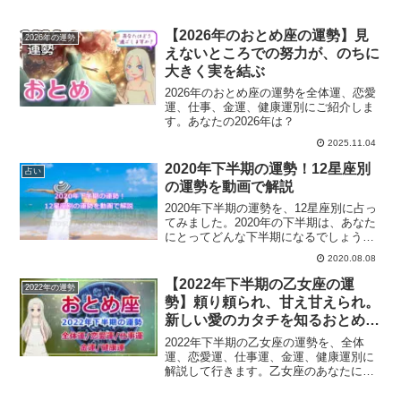
【2026年のおとめ座の運勢】見
2026年の運勢
えないところでの努力が、のちに
大きく実を結ぶ
2026年のおとめ座の運勢を全体運、恋愛
運、仕事、金運、健康運別にご紹介しま
す。あなたの2026年は？
2025.11.04
2020年下半期の運勢！12星座別
占い
の運勢を動画で解説
2020年下半期の運勢を、12星座別に占っ
てみました。2020年の下半期は、あなた
にとってどんな下半期になるでしょう
か？12星座別の運勢を動画で詳しく解説
2020.08.08
していきます。
【2022年下半期の乙女座の運
2022年の運勢
勢】頼り頼られ、甘え甘えられ。
新しい愛のカタチを知るおとめ座
の2022年後半
2022年下半期の乙女座の運勢を、全体
運、恋愛運、仕事運、金運、健康運別に
解説して行きます。乙女座のあなたにと
っての2022年後半は？