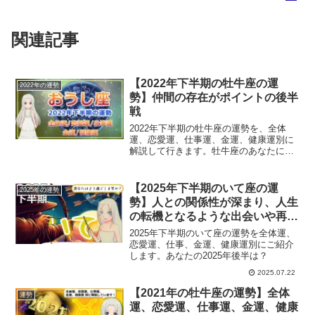
関連記事
【2022年下半期の牡牛座の運
2022年の運勢
勢】仲間の存在がポイントの後半
戦
2022年下半期の牡牛座の運勢を、全体
運、恋愛運、仕事運、金運、健康運別に
解説して行きます。牡牛座のあなたにと
っての2022年後半は？
【2025年下半期のいて座の運
2025年の運勢
勢】人との関係性が深まり、人生
の転機となるような出会いや再会
が訪れる大切な半年
2025年下半期のいて座の運勢を全体運、
恋愛運、仕事、金運、健康運別にご紹介
します。あなたの2025年後半は？
2025.07.22
【2021年の牡牛座の運勢】全体
運勢
運、恋愛運、仕事運、金運、健康