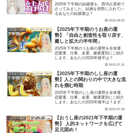
2025年下半期の結婚運を、西洋占星術で
占ってみました。結婚を視野に入れてい
るあなたの結婚運は？
2025.08.02
【2025年下半期のうお座の運
2025年の運勢
勢】「自由と創造性を取り戻す、
癒しと拡大の半年間」
2025年下半期のうお座の運勢を全体運、
恋愛運、仕事、金運、健康運別にご紹介
します。あなたの2025年後半は？
2025.07.31
【2025年下半期のしし座の運
2025年の運勢
勢】人との関わりの中で大きな流
れを掴む時期
2025年下半期のしし座の運勢を全体運、
恋愛運、仕事、金運、健康運別にご紹介
します。あなたの2025年後半は？まずは
動画でチェックしたいという方は、以下
2025.07.09
よりご覧いただけます。全体運2025年後
半、しし座にとってのテーマは「人間関
【おうし座の2021年下半期の運
2021年の運勢
係の再構築と...
勢】 人的ネットワークを広げて
足元固め！