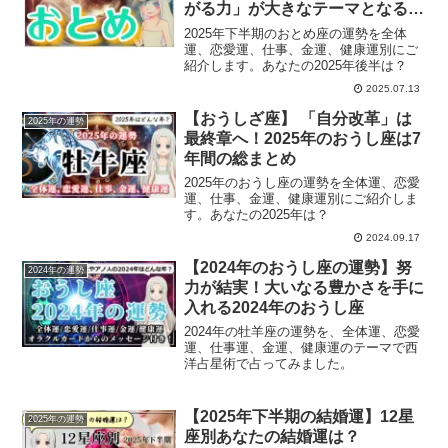
がる力」が大きなテーマとなる半
年
2025年下半期のおとめ座の運勢を全体
運、恋愛運、仕事、金運、健康運別にご
紹介します。あなたの2025年後半は？
2025.07.13
【おうしざ座】 「自分改革」は
2025年の運勢
最終章へ！2025年のおうし座は7
年間の総まとめ
2025年のおうし座の運勢を全体運、恋愛
運、仕事、金運、健康運別にご紹介しま
す。あなたの2025年は？
2024.09.17
【2024年のおうし座の運勢】努
2024年の運勢
力が結実！大いなる豊かさを手に
入れる2024年のおうし座
2024年の牡羊座の運勢を、全体運、恋愛
運、仕事運、金運、健康運のテーマで西
洋占星術で占ってみました。
【2025年下半期の結婚運】12星
2025年の運勢
座別あなたの結婚運は？