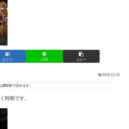
はてブ
LINE
コピー
2016.12.15
は
約2分
で読めます。
く時期です。