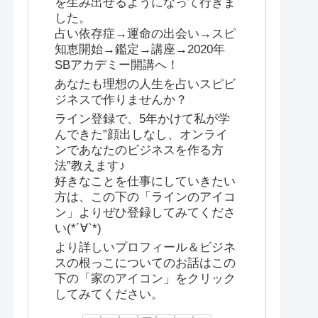
を生み出せるようになって行きま
した。
占い依存症→運命の出会い→スピ
知恵開始→鑑定→講座→2020年
SBアカデミー開講へ！
あなたも理想の人生を占いスピビ
ジネスで作りませんか？
ライン登録で、5年かけて私が学
んできた”顔出しなし、オンライ
ンであなたのビジネスを作る方
法”教えます♪
好きなことを仕事にしていきたい
方は、この下の「ラインのアイコ
ン」よりぜひ登録してみてくださ
い(*´∀`*)
より詳しいプロフィール＆ビジネ
スの根っこについてのお話はこの
下の「家のアイコン」をクリック
してみてください。