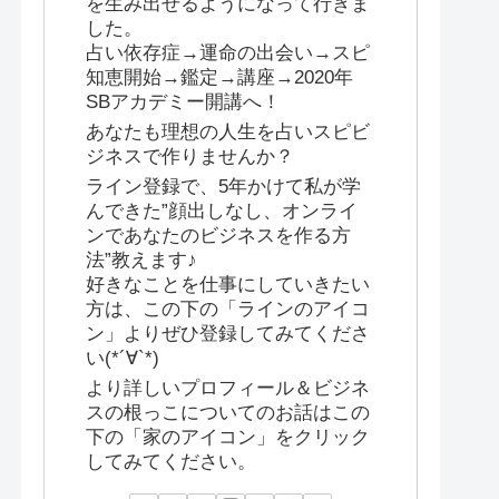
を生み出せるようになって行きま
した。
占い依存症→運命の出会い→スピ
知恵開始→鑑定→講座→2020年
SBアカデミー開講へ！
あなたも理想の人生を占いスピビ
ジネスで作りませんか？
ライン登録で、5年かけて私が学
んできた”顔出しなし、オンライ
ンであなたのビジネスを作る方
法”教えます♪
好きなことを仕事にしていきたい
方は、この下の「ラインのアイコ
ン」よりぜひ登録してみてくださ
い(*´∀`*)
より詳しいプロフィール＆ビジネ
スの根っこについてのお話はこの
下の「家のアイコン」をクリック
してみてください。