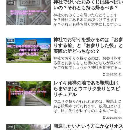
して頂ける神社をご紹介していきます。
神社でひいたおみくじは結べばい
神社
いの？それとも持ち帰るべき？
神社のおみくじを引いたらどうします
か？神社にある木に結びつけてきます
か？それとも持ち帰り大事にしますか？
神社のおみくじは、神様からのメッセー
ジをいただけるものです。持ち帰ること
の効果についてご紹介します。
神社でお守りを授かるのは「お参
神社
りする前」と「お参りした後」と
実際の所どっちなの？
神社でお守りを授かるのは、お参りをす
る前とお参りをした後のどちらが良いの
かご存知でしょうか？神社を参拝する順
番はどうなっているのかについて、また
2019.05.31
その理由についてご紹介していきます。
レイキ発祥の地である鞍馬山(く
月 moon
らまやま)とウエサク祭りとスピ
リチュアル
ウエサク祭りが行われるのは、鞍馬山に
ある鞍馬寺で行われます。鞍馬山といえ
ば、臼井先生がレイキのエネルギーを得
た地でもあります。最大級のパワースポ
2019.06.04
ットと呼ばれる鞍馬山のエネルギーにつ
いて、またスピリチュアルとの関係につ
開運したいという方にかなりオス
神社
いてご紹介します。