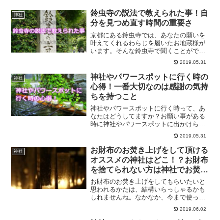
鈴虫寺の説法で教えられた事！自
神社
分を見つめ直す時間の重要さ
京都にある鈴虫寺では、あなたの願いを
叶えてくれるわらじを履いたお地蔵様が
います。そんな鈴虫寺で聞くことができ
るありがたい住職さんの説法で教えられ
2019.05.31
た「自分を見つめ直す時間の大切さ」の
お話をシェアさせていただきます。
神社やパワースポットに行く時の
神社
心得！一番大切なのは感謝の気持
ちを持つこと
神社やパワースポットに行く時って、あ
なたはどうしてますか？お願い事がある
時に神社やパワースポットに出かけられ
ますか？一番大切なのは、感謝の気持ち
2019.05.31
を持つことです。感謝の気持ちを持つこ
とができれば、あなたの運気はどんどん
お財布のお焚き上げをして頂ける
神社
アップしていくものです。
オススメの神社はどこ！？お財布
を捨てられない方は神社でお焚き
上げをするのがオススメ
お財布のお焚き上げをしてもらいたいと
思われるかたは、結構いらっしゃるかも
しれませんね。なかなか、今まで使って
きたおさいふをゴミに捨てることはでき
2019.06.02
ないという方にオススメのお焚き上げを