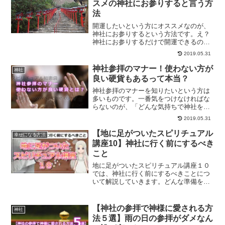
スメの神社にお参りすると言う方
法
開運したいという方にオススメなのが、
神社にお参りするという方法です。え？
神社にお参りするだけで開運できるの？
と思われるかもしれませんが、お参りの
2019.05.31
仕方をきちんとするだけで、開運してい
く事が可能になります。開運するための
神社参拝のマナー！使わない方が
神社
神社にお参りする方法です。
良い硬貨もあるって本当？
神社参拝のマナーを知りたいという方は
多いものです。一番気をつけなければな
らないのが、「どんな気持ちで神社を参
拝するか」ということです。また、参拝
2019.05.31
時に使わない方が良い硬貨についてご紹
介します。
【地に足がついたスピリチュアル
幸せになる方法
講座10】神社に行く前にするべき
こと
地に足がついたスピリチュアル講座１０
では、神社に行く前にするべきことにつ
いて解説していきます。どんな準備をし
て神社に参拝に行くと良いのか？気にな
る方はぜひチェックしてみてください
【神社の参拝で神様に愛される方
神社
法５選】雨の日の参拝がダメなん