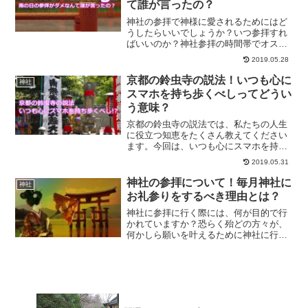
て誰が言ったの？
神社の参拝で神様に愛されるためにはど
うしたらいいでしょうか？いつ参拝すれ
ばいいのか？神社参拝の時間帯でオスス
メなのはいつなのか？など多くの方々が
2019.05.28
気になってる疑問についてスピリチュア
ルな観点からご紹介します。
京都の鈴虫寺の説法！いつも心に
神社
スマホを持ち歩くべしってどうい
う意味？
京都の鈴虫寺の説法では、私たちの人生
に役立つ知恵をたくさん教えてください
ます。今回は、いつも心にスマホを持ち
歩くべしという説法をご紹介させていた
2019.05.31
だきます。人生を豊かにするためにも、
鈴虫寺の説法をあなたの人生に役立てて
神社の参拝について！毎月神社に
神社
みませんか？
お礼参りをするべき理由とは？
神社に参拝に行く際には、何が目的で行
かれていますか？恐らく殆どの方々が、
何かしら願いを叶えるために神社に行か
れてるはずです。神社の参拝は、お礼を
伝えに行くのが先決です。神社の参拝方
法について、ご紹介していきます。