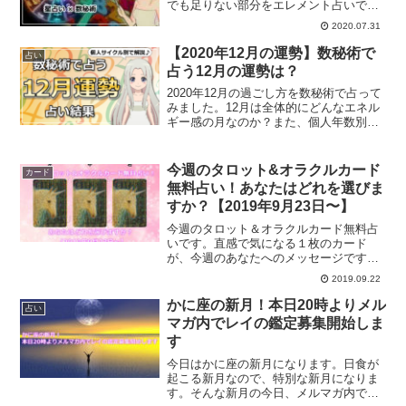
でも足りない部分をエレメント占いで補
うことができると言われています。数秘
2020.07.31
術とエレメント占いについて解説してい
きます。
【2020年12月の運勢】数秘術で
占い
占う12月の運勢は？
2020年12月の過ごし方を数秘術で占って
みました。12月は全体的にどんなエネル
ギー感の月なのか？また、個人年数別に
12月にあなたがすると良い事について解
説していきます。
今週のタロット&オラクルカード
カード
無料占い！あなたはどれを選びま
すか？【2019年9月23日〜】
今週のタロット＆オラクルカード無料占
いです。直感で気になる１枚のカード
が、今週のあなたへのメッセージです。
直感で感じることは天からのメッセージ
2019.09.22
です。天からのメッセージに従って、一
週間を過ごしてみませんか？
かに座の新月！本日20時よりメル
占い
マガ内でレイの鑑定募集開始しま
す
今日はかに座の新月になります。日食が
起こる新月なので、特別な新月になりま
す。そんな新月の今日、メルマガ内でレ