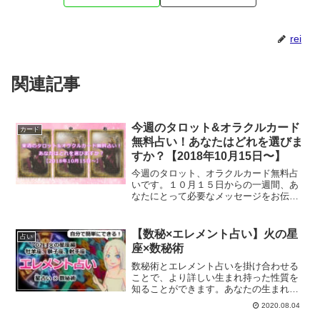
rei
関連記事
今週のタロット&オラクルカード
カード
無料占い！あなたはどれを選びま
すか？【2018年10月15日〜】
今週のタロット、オラクルカード無料占
いです。１０月１５日からの一週間、あ
なたにとって必要なメッセージをお伝え
します。あなたにオススメの今週の過ご
し方は？
【数秘×エレメント占い】火の星
占い
座×数秘術
数秘術とエレメント占いを掛け合わせる
ことで、より詳しい生まれ持った性質を
知ることができます。あなたの生まれ持
った本質部分は？火のエレメント×数秘術
2020.08.04
について解説していきます。