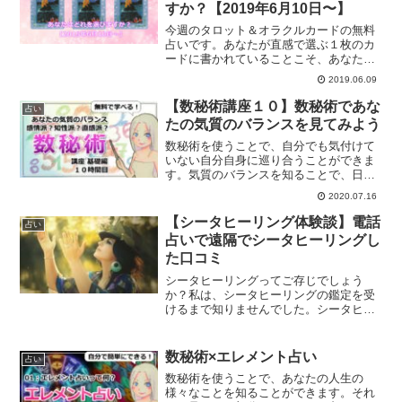
すか？【2019年6月10日〜】
今週のタロット＆オラクルカードの無料
占いです。あなたが直感で選ぶ１枚のカ
ードに書かれていることこそ、あなたへ
の今週のメッセージです。あなたは知ら
2019.06.09
ず知らずのうちにそのカードを選ぶとい
うことは、導かれているのです。あなた
【数秘術講座１０】数秘術であな
占い
への今週のメッセージは？
たの気質のバランスを見てみよう
数秘術を使うことで、自分でも気付けて
いない自分自身に巡り合うことができま
す。気質のバランスを知ることで、日常
生活に活かしていくことができます。あ
2020.07.16
なたの生まれ持った気質のバランスは？
【シータヒーリング体験談】電話
占い
占いで遠隔でシータヒーリングし
た口コミ
シータヒーリングってご存じでしょう
か？私は、シータヒーリングの鑑定を受
けるまで知りませんでした。シータヒー
リングによって、ネガティブな気持ちを
ポジティブに書き換える事がかのぬdえ
す。シータヒーリングを受けてみた口コ
数秘術×エレメント占い
占い
ミです。
数秘術を使うことで、あなたの人生の
様々なことを知ることができます。それ