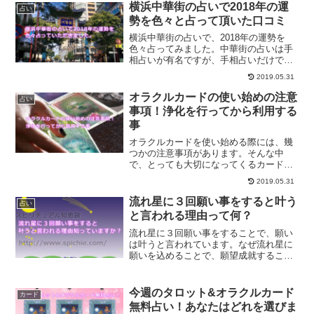
横浜中華街の占いで2018年の運
占い
勢を色々と占って頂いた口コミ
横浜中華街の占いで、2018年の運勢を
色々占ってみました。中華街の占いは手
相占いが有名ですが、手相占いだけでは
ありません。手相占いの上手な利用方
2019.05.31
法、そして2018年の運勢を色々占って頂
いた口コミです。
オラクルカードの使い始めの注意
占い
事項！浄化を行ってから利用する
事
オラクルカードを使い始める際には、幾
つかの注意事項があります。そんな中
で、とっても大切になってくるカードに
浄化について、またカードの浄化方法、
2019.05.31
あなたのエネルギーを吹き込む方法につ
いてご紹介していきます。
流れ星に３回願い事をすると叶う
占い
と言われる理由って何？
流れ星に３回願い事をすることで、願い
は叶うと言われています。なぜ流れ星に
願いを込めることで、願望成就すること
ができるのでしょうか？願いを込めるこ
とで願望成就できる理由について、ご紹
介します。
今週のタロット&オラクルカード
カード
無料占い！あなたはどれを選びま