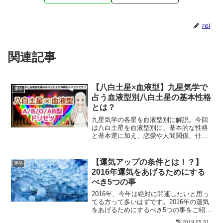
rei
関連記事
【八白土星×血液型】九星気学で
運勢
占う血液型別八白土星の基本性格
とは？
九星気学の各星を血液型別に解説。今回
は八白土星を血液型別に、基本的な性格
と基本運に加え、恋愛や人間関係、仕事
やお金関連、開運のポイントや相性など
をご紹介していきます。
【運気アップの条件とは！？】
運勢
2016年運気をあげるためにする
べき5つの事
2016年、今年は絶対に開運したいと思っ
てる方って多いはずです。2016年の運気
をあげるためにするべき5つの事をご紹介
していきます。すべて実行すれば、必ず
2019.05.31