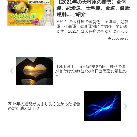
行います。それでもダメなら、パワース
【2021年の天秤座の運勢】全体
運勢
ポットに出かけてみると良いでしょう。
運、恋愛運、仕事運、金運、健康
運別にご紹介
2021年の天秤座の運勢を、全体運、恋愛
運、仕事運、健康運別にご紹介していき
ます。2021年は天秤座のあなたにとって
どんな1年になるでしょうか？西洋占星術
2020.09.18
で占う天秤座の運勢は？
【2015年11月5日縁結びの日】神話の国
が名付けた縁結びの今日は恋愛に最強の
日
2016年の運勢があまり良くなかった場合
の対処法とは！？