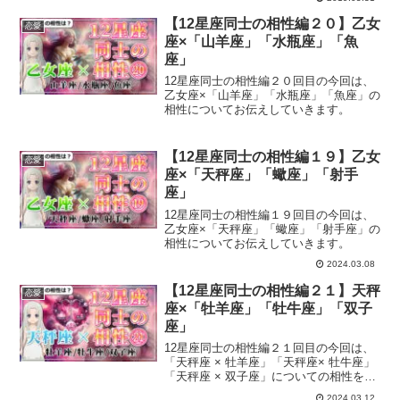
運気の流れは変わってます。皆様の運気
の流れが良くなりますように。
【12星座同士の相性編２０】乙女
恋愛
座×「山羊座」「水瓶座」「魚
座」
12星座同士の相性編２０回目の今回は、
乙女座×「山羊座」「水瓶座」「魚座」の
相性についてお伝えしていきます。
【12星座同士の相性編１９】乙女
恋愛
座×「天秤座」「蠍座」「射手
座」
12星座同士の相性編１９回目の今回は、
乙女座×「天秤座」「蠍座」「射手座」の
相性についてお伝えしていきます。
2024.03.08
【12星座同士の相性編２１】天秤
恋愛
座×「牡羊座」「牡牛座」「双子
座」
12星座同士の相性編２１回目の今回は、
「天秤座 × 牡羊座」「天秤座× 牡牛座」
「天秤座 × 双子座」についての相性をお
伝えしていきます。
2024.03.12