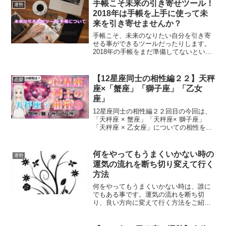
とても大切な期間に彼との復縁に向けて
手帳こそ未来の引き寄せツール！
運勢
するべきことをご紹介します。
2018年は手帳を上手に使って未
来を引き寄せませんか？
手帳こそ、未来のなりたい自分を引き寄
せる事ができるツールだったりします。
2018年の手帳をまだ準備してないという
方は、早めに２０１８年の手帳を準備し
て、なりたい自分を引き寄せてみません
か？
【12星座同士の相性編２２】天秤
恋愛
座×「蟹座」「獅子座」「乙女
座」
12星座同士の相性編２２回目の今回は、
「天秤座 × 蟹座」「天秤座× 獅子座」
「天秤座 × 乙女座」についての相性をお
伝えしていきます。
何をやってもうまくいかない時の
運勢
運気の流れを断ち切り変えて行く
方法
何をやってもうまくいかない時は、誰に
でもある事です。運気の流れを断ち切
り、良い方向に変えて行く方法をご紹介
していきます。まずは、悪い運気を断ち
切るために、良い運気を呼び込める事を