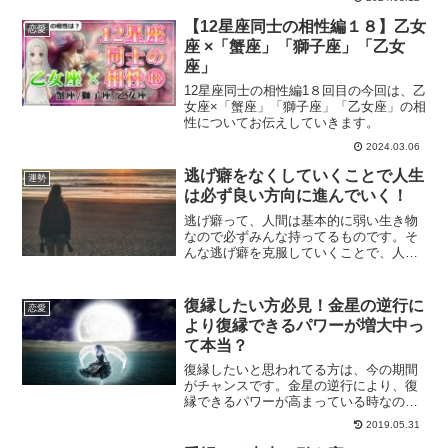
【12星座同士の相性編１８】乙女
恋愛
座 ×「蟹座」「獅子座」「乙女
座」
12星座同士の相性編1８回目の今回は、乙
女座×「蟹座」「獅子座」「乙女座」の相
性についてお伝えしていきます。
2024.03.06
逃げ癖をなくしていくことで人生
運勢
は必ず良い方向に進んでいく！
逃げ癖って、人間は基本的に弱い生き物
なので必ずみんな持ってるものです。そ
んな逃げ癖を克服していくことで、人生
とは良い方向に進んでいくものです。逃
げてしまうとその時は良くても後で必ず
苦しくなるんだということに意識を向け
復縁したい方必見！金星の逆行に
恋愛
て、逃げ癖を克服して行きませんか？
より復縁できるパワーが増大中っ
て本当？
復縁したいと思われてる方は、今の期間
がチャンスです。金星の逆行により、復
縁できるパワーが高まっている時なので
す。私たちは、星の影響を少なからず受
2019.05.31
けながら生きています。そんな中、今の