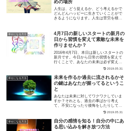
めの場所
人生は、どう捉えるか、どう考えるかで
どんどんハッピーに生きていくことがで
きるようになります。人生は苦労を積む
場なんかじゃなく、楽しむための場所な
のです。そう思うことで人生を変えてい
く方法をご紹介します。
4月7日の新しいスタートの新月の
幸せになる方法
日から習慣を変えて素敵な未来を
作りませんか？
2016年4月7日、本日は新しいスタートの
新月です。今日から日常の習慣を変えて
行くことで、あなたの未来は必ず変えら
れるはずです。習慣を変えるのは難しい
2019.05.31
のですが、出来るだけ簡単に習慣を変え
て行く方法をご紹介していきます。
未来を作るか過去に流されるかそ
幸せになる方法
の鍵はあなたが握ってるというこ
と
あなたは未来に対してワクワクしていま
すか？それとも、過去の事ばかり考え
て、不安になったり後悔をしたりしてい
ますか？どんな未来を作れるかは、すべ
2019.05.31
てあなたの思考にかかっています。あな
たの思考がすべての現実を作りだしてい
自分の感情を知る！自分の中にあ
幸せになる方法
ます。その鍵はあなたが握っていると言
る思い込みを解き放つ方法
う事をご存知でしょうか？