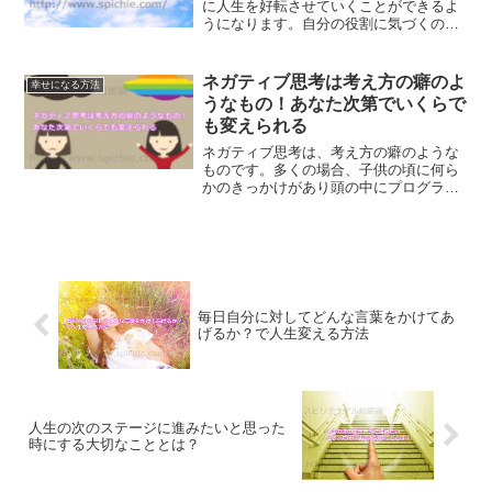
に人生を好転させていくことができるよ
うになります。自分の役割に気づくの
は、早ければ早い方が良いのです。あな
たの役割に気づき、人生を輝かせる方法
をご紹介します。
ネガティブ思考は考え方の癖のよ
幸せになる方法
うなもの！あなた次第でいくらで
も変えられる
ネガティブ思考は、考え方の癖のような
ものです。多くの場合、子供の頃に何ら
かのきっかけがあり頭の中にプログラミ
ングされてしまったのがネガティブ思考
なのです。あなた次第でいくらでも変え
られるネガティブ思考について、ご紹介
します。
毎日自分に対してどんな言葉をかけてあ
げるか？で人生変える方法
人生の次のステージに進みたいと思った
時にする大切なこととは？