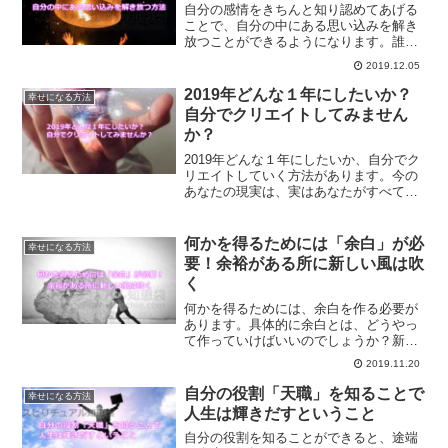
自分の感情をきちんと知り認めてあげる
ことで、自分の中にある思い込みを解き
放つことができるようになります。誰に
でもある思い込みを一つずつ、解き放っ
2019.12.05
て行ってあげる具体的な方法とは？
2019年どんな１年にしたいか？
幸せになる方法
自分でクリエイトしてみません
か？
2019年どんな１年にしたいか、自分でク
リエイトしていく方法があります。今の
あなたの現実は、実はあなたがすべて作
り上げたものです。2019年、素敵な１年
にするために何をしたらいいのか？ご紹
介します。
何かを得るためには「余白」が必
幸せになる方法
要！余裕がある所に新しい風は吹
く
何かを得るためには、余白を作る必要が
あります。具体的に余白とは、どうやっ
て作っていけばいいのでしょうか？新し
く何かを始める時に意識したい、自分自
2019.11.20
身の中に余裕を作ることについてご紹介
します。
自分の役割「天職」を知ることで
幸せになる方法
人生は輝きだすということ
自分の役割を知ることができると、途端