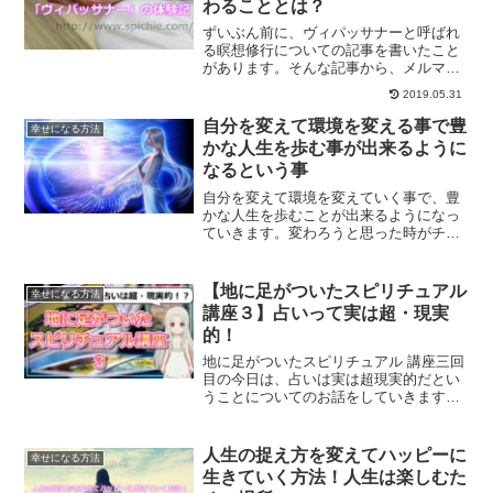
わることとは？
ずいぶん前に、ヴィパッサナーと呼ばれ
る瞑想修行についての記事を書いたこと
があります。そんな記事から、メルマガ
の読者の方がヴィパッサナーの修行に行
2019.05.31
かれ、そして体験記をメールで送ってく
ださいました。 10日間の瞑想修行とは、
自分を変えて環境を変える事で豊
幸せになる方法
一体どんなもので彼女...
かな人生を歩む事が出来るように
なるという事
自分を変えて環境を変えていく事で、豊
かな人生を歩むことが出来るようになっ
ていきます。変わろうと思った時がチャ
ンスなのです。人は変わろうと思わない
限り、変われないためです。自分を変え
ようと思った時のお話です。
【地に足がついたスピリチュアル
幸せになる方法
講座３】占いって実は超・現実
的！
地に足がついたスピリチュアル 講座三回
目の今日は、占いは実は超現実的だとい
うことについてのお話をしていきます。
血に足がついた観点からの占いスピリチ
ュアルとは？
人生の捉え方を変えてハッピーに
幸せになる方法
生きていく方法！人生は楽しむた