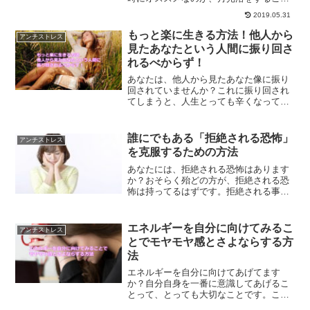
です。どんな時でも、月からのエネルギ
2019.05.31
ーを受けることができます。感情のコン
トロールに月光浴がオススメな理由をご
もっと楽に生きる方法！他人から
アンチストレス
紹介します。
見たあなたという人間に振り回さ
れるべからず！
あなたは、他人から見たあなた像に振り
回されていませんか？これに振り回され
てしまうと、人生とっても辛くなってし
まいます。あなたはあなた、他人は他人
です。他人から見たあなたに振り回され
ないことでもっと楽に生きる方法です。
誰にでもある「拒絶される恐怖」
アンチストレス
を克服するための方法
あなたには、拒絶される恐怖はあります
か？おそらく殆どの方が、拒絶される恐
怖は持ってるはずです。拒絶される事
で、自分が否定されたのかと感じてしま
うはずです。拒絶される恐怖を克服する
事で、人生もっと楽に生きる事ができる
エネルギーを自分に向けてみるこ
アンチストレス
ようになります。
とでモヤモヤ感とさよならする方
法
エネルギーを自分に向けてあげてます
か？自分自身を一番に意識してあげるこ
とって、とっても大切なことです。これ
ができるようになることで、日々感じて