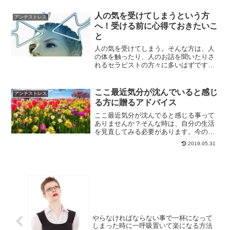
るモヤモヤ感とさよならすることができ
るようになるのです。
人の気を受けてしまうという方
アンチストレス
へ！受ける前に心得ておきたいこ
と
人の気を受けてしまう。そんな方は、人
の体を触ったり、人のお話を聞いたりさ
れるセラピストの方々に多いはずです。
そんな方々は、どうしたら人の気を受け
ないようにすることができるのでしょう
か？受ける前に、対策しておくべきこと
ここ最近気分が沈んでいると感じ
アンチストレス
についてご紹介していきます。
る方に贈るアドバイス
ここ最近気分が沈んでると感じる事って
ありませんか？そんな時は、自分の生活
を見直してみる必要があります。今のあ
なたの生活の中で、太陽の光を浴びる時
2019.05.31
間はありますか？太陽の光を浴びる事
で、気持ちをリラックスさせてくれま
す。気分が落ちてる方に向けたアドバイ
スです。
やらなければならない事で一杯になって
しまった時に一呼吸置いて楽になる方法