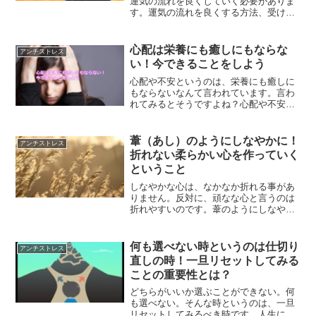
運気の流れを良くしていく必要がありま
す。運気の流れを良くする方法、受けた
ものを解消する方法を解説していきま
す。運気の流れを良くするためにするべ
き事とは？
心配は栄養にも癒しにもならな
アンチストレス
い！今できることをしよう
心配や不安というのは、栄養にも癒しに
もならないなんて言われています。言わ
れてみるとそうですよね？心配や不安に
襲われてしまったらまずするべきこと
は、今目の前のことに取り組むというこ
とです。心配や不安から解放される方法
葦（あし）のようにしなやかに！
アンチストレス
とは？
折れない柔らかい心を作っていく
ということ
しなやかな心は、なかなか折れる事があ
りません。反対に、頑なな心と言うのは
折れやすいのです。葦のようにしなやか
にという言葉がありますが、まったくそ
の通りなのです。人生も、心をしなやか
に持って生きることの大切さについてで
何も選べない時というのは仕切り
アンチストレス
す。
直しの時！一旦リセットしてみる
ことの重要性とは？
どちらがいいか選ぶことができない。何
も選べない。そんな時というのは、一旦
リセットしてみるべき時です。人生にお