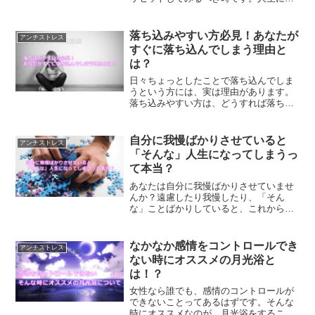
いても、何か物事を選ぶ時にでも同様の
ことが言えます。人生の仕切り直し、リ
セットについて解説していきます。
落ち込みやすい方必見！あなたが
アンチストレス
すぐに落ち込んでしまう理由と
は？
日々ちょっとしたことで落ち込んでしま
うという方には、実は理由があります。
落ち込みやすい方は、どうすれば落ち込
まなくなるのか？あなたがすぐに落ち込
んでしまう理由を知ることで、解消する
方法をご紹介します。
自分に我慢ばかりさせていると
アンチストレス
「そんな」人生になってしまうっ
て本当？
あなたは自分に我慢ばかりさせていませ
んか？遠慮したり我慢したり、「そん
な」ことばかりしていると、これから先
も「そんな」人生になっていきます。ハ
ッピーな人生を作っていくヒントについ
てご紹介します。
なかなか感情をコントロールでき
アンチストレス
ない時にオススメの月光浴と
は！？
女性なら誰でも、感情のコントロールが
できないことってあるはずです。そんな
時にオススメなのが、月光浴をすること