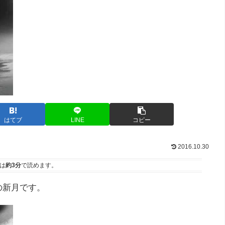
はてブ
LINE
コピー
2016.10.30
は
約3分
で読めます。
目の新月です。