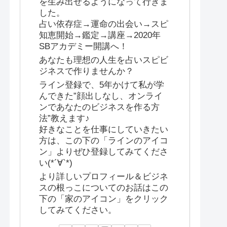
を生み出せるようになって行きま
した。
占い依存症→運命の出会い→スピ
知恵開始→鑑定→講座→2020年
SBアカデミー開講へ！
あなたも理想の人生を占いスピビ
ジネスで作りませんか？
ライン登録で、5年かけて私が学
んできた”顔出しなし、オンライ
ンであなたのビジネスを作る方
法”教えます♪
好きなことを仕事にしていきたい
方は、この下の「ラインのアイコ
ン」よりぜひ登録してみてくださ
い(*´∀`*)
より詳しいプロフィール＆ビジネ
スの根っこについてのお話はこの
下の「家のアイコン」をクリック
してみてください。