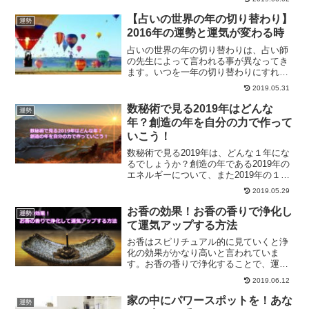
の間にしておくべき大切なことについ
て、解説していきます。
【占いの世界の年の切り替わり】
運勢
2016年の運勢と運気が変わる時
占いの世界の年の切り替わりは、占い師
の先生によって言われる事が異なってき
ます。いつを一年の切り替わりにすれば
良いのかの解説です。また、運気が変わ
2019.05.31
る時っていつなのか、多くの方が気にな
る所なのではないでしょうか？2016年の
数秘術で見る2019年はどんな
運勢
運勢と運気が変わる時についてです。
年？創造の年を自分の力で作って
いこう！
数秘術で見る2019年は、どんな１年にな
るでしょうか？創造の年である2019年の
エネルギーについて、また2019年の１年
間の過ごし方について、ご紹介していき
2019.05.29
ます。
お香の効果！お香の香りで浄化し
運勢
て運気アップする方法
お香はスピリチュアル的に見ていくと浄
化の効果がかなり高いと言われていま
す。お香の香りで浄化することで、運気
アップしていくことができます。お香の
2019.06.12
効果について、お香を利用して運気アッ
プする方法についてご紹介します。
家の中にパワースポットを！あな
運勢