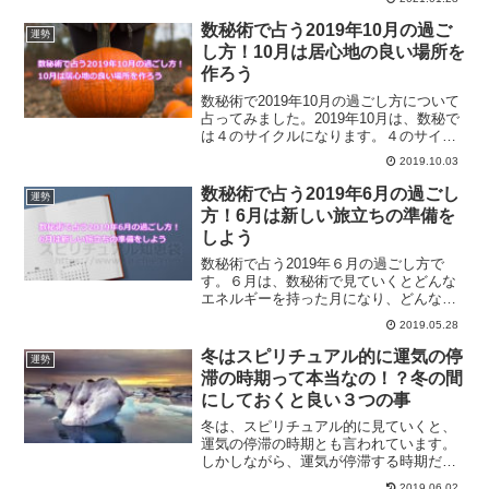
をご紹介していきます。
数秘術で占う2019年10月の過ご
運勢
し方！10月は居心地の良い場所を
作ろう
数秘術で2019年10月の過ごし方について
占ってみました。2019年10月は、数秘で
は４のサイクルになります。４のサイク
ルとは、どんなエネルギーの時なのでし
2019.10.03
ょうか？また、どんな過ごし方がオスス
メなのか？解説します。
数秘術で占う2019年6月の過ごし
運勢
方！6月は新しい旅立ちの準備を
しよう
数秘術で占う2019年６月の過ごし方で
す。６月は、数秘術で見ていくとどんな
エネルギーを持った月になり、どんな過
ごし方をしていくと良いのでしょうか？
2019.05.28
2019年６月に意識しておく事とは？
冬はスピリチュアル的に運気の停
運勢
滞の時期って本当なの！？冬の間
にしておくと良い３つの事
冬は、スピリチュアル的に見ていくと、
運気の停滞の時期とも言われています。
しかしながら、運気が停滞する時期だか
らこそ、するべきこともあるのです。冬
2019.06.02