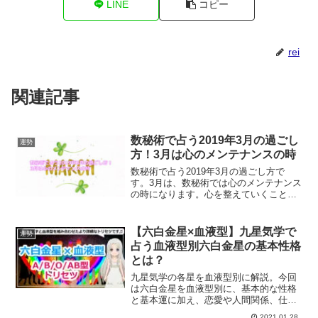
LINE
コピー
rei
関連記事
数秘術で占う2019年3月の過ごし
運勢
方！3月は心のメンテナンスの時
数秘術で占う2019年3月の過ごし方で
す。3月は、数秘術では心のメンテナンス
の時になります。心を整えていくこと
で、エネルギーの流れに乗っていくこと
ができます。数秘術で占う3月の過ごし方
は？
【六白金星×血液型】九星気学で
運勢
占う血液型別六白金星の基本性格
とは？
九星気学の各星を血液型別に解説。今回
は六白金星を血液型別に、基本的な性格
と基本運に加え、恋愛や人間関係、仕事
やお金関連、開運のポイントや相性など
2021.01.28