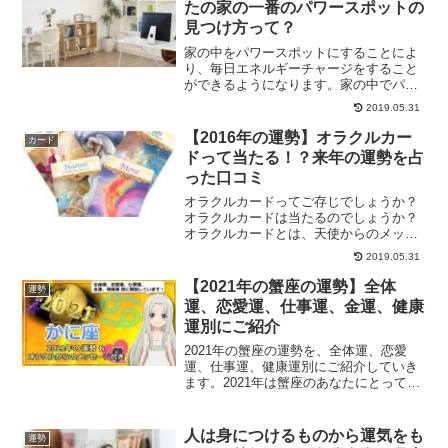
たの家の一番のパワースポットの
見つけ方って？
家の中をパワースポットにすることによ
り、毎日エネルギーチャージをすること
ができるようになります。家の中でパワ
ースポットを作るにはどうしたらいいの
2019.05.31
でしょうか？また、家の中での一番のパ
ワースポットの見つけ方について、ご紹
【2016年の運勢】オラクルカー
カード
介します。
ドって当たる！？来年の運勢を占
った口コミ
オラクルカードってご存じでしょうか？
オラクルカードは当たるのでしょうか？
オラクルカードとは、天使からのメッセ
ージが頂けるカードです。タロットカー
2019.05.31
ドとオラクルカードの違い、そしてオラ
クルカードで得られた天使からのメッセ
【2021年の蟹座の運勢】全体
運勢
ージの口コミです。
運、恋愛運、仕事運、金運、健康
運別にご紹介
2021年の蟹座の運勢を、全体運、恋愛
運、仕事運、健康運別にご紹介していき
ます。2021年は蟹座のあなたにとってど
んな1年になるでしょうか？西洋占星術で
占う蟹座の運勢は？
人は身につけるものから運気をも
運勢