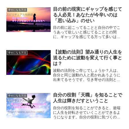
になります。あなたの幸せへの道は何？
目の前の現実にギャップを感じて
幸せになる方法
る人必見！あなたが今辛いのは
「思い込み」のせい
目の前に起こってることと自分の中でこ
うあって欲しいと感じてることとの間
に、ギャップを感じてる方って多いはず
です。今の現実がゆがんでいるのは、多
くの場合思い込みのせいです。思い込み
をなくして楽になる方法です。
【波動の法則】望み通りの人生を
幸せになる方法
送るために波動を変えて行く事と
は？
波動の法則をご存じでしょうか？人は、
自分と同じ波動の人と惹かれあうように
出来てるそうです。引き寄せの法則と同
じですね。という事は、自分の望み通り
の人生を送るためには波動を変えればい
いという事ですよね？波動の変え方につ
自分の役割「天職」を知ることで
幸せになる方法
いて解説していきます。
人生は輝きだすということ
自分の役割を知ることができると、途端
に人生を好転させていくことができるよ
うになります。自分の役割に気づくの
は、早ければ早い方が良いのです。あな
たの役割に気づき、人生を輝かせる方法