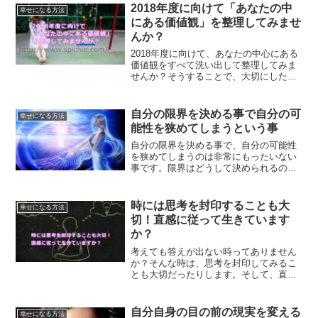
をご紹介します。
2018年度に向けて「あなたの中
幸せになる方法
にある価値観」を整理してみませ
んか？
2018年度に向けて、あなたの中心にある
価値観をすべて洗い出して整理してみま
せんか？そうすることで、大切にしたい
ものに気づくことができます。2018年
は、あなたの人生を生きてみませんか？
自分の限界を決める事で自分の可
幸せになる方法
能性を狭めてしまうという事
自分の限界を決める事で、自分の可能性
を狭めてしまうのは非常にもったいない
事です。限界はどうして決められるのか
という事、まずは試してみて判断するべ
きだという事、限界を決めてしまう事の
勿体なさについて、ご紹介していきま
時には思考を封印することも大
幸せになる方法
す。
切！直感に従って生きています
か？
考えても答えが出ない時ってありません
か？そんな時は、思考を封印してみるこ
とも大切だったりします。そして、直感
に耳を傾けてみてください。直感に従っ
て生きることで変わることについてご紹
介します。
自分自身の目の前の現実を変える
幸せになる方法