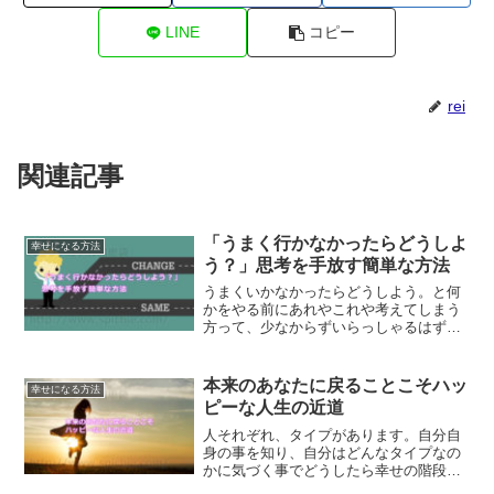
LINE
コピー
rei
関連記事
「うまく行かなかったらどうしよ
幸せになる方法
う？」思考を手放す簡単な方法
うまくいかなかったらどうしよう。と何
かをやる前にあれやこれや考えてしまう
方って、少なからずいらっしゃるはずで
す。そんな方は、もしかしたら賢すぎる
がためかもしれませんね。うまくいかな
かったらどうしよう思考を簡単に手放す
本来のあなたに戻ることこそハッ
幸せになる方法
方法をご紹介します。
ピーな人生の近道
人それぞれ、タイプがあります。自分自
身の事を知り、自分はどんなタイプなの
かに気づく事でどうしたら幸せの階段を
上っていく事が出来るのか？わかるよう