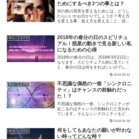
ためにするべき3つの事とは？
目の前の現実を変えるためには、どうし
たらいいかお分かりでしょうか？考え方
を変える事、捉え方を変えること、信念
を変えることで、目の前の現実は多少な
りとも変えていく事ができます。今がと
ても辛いという方は、試す価値ありで
2018年の春分の日のスピリチュ
幸せになる方法
す。
アル！惑星の動きで見る新しい私
になるための心得
2018年の春分の日は、2018年3月21日に
なります。スピリチュアル的に見ていく
と、春分の日は何をすればいいのでしょ
うか？今回の春分の日にオススメの過ご
2019.05.31
し方を、惑星の動きからご紹介します。
不思議な偶然の一致「シンクロニ
幸せになる方法
ティ」はチャンスの前触れだっ
た！？
不思議な偶然の一致、シンクロニティが
起こるのはチャンスの前触れだと言われ
ています。そんなシンクロニティをどう
認識するかでも、いろいろと変わってき
2019.05.30
ます。また、シンクロニティをなかなか
感じられないという方にオススメの方法
何をしてもあなたの願いが叶わな
幸せになる方法
もご紹介します。
い時ってどんな時？