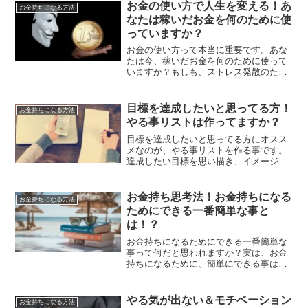
ご紹介します。
お金の使い方で人生を変える！あ
お金持ちになる方法
なたは稼いだお金を何のために使
っていますか？
お金の使い方って本当に重要です。あな
たは今、稼いだお金を何のために使って
いますか？もしも、ストレス発散のため
にお金を使っているという場合には、
色々と考え直す必要もあります。お金の
使い方で人生を変えるという事について
目標を達成したいと思ってる方！
お金持ちになる方法
ご紹介していきます。
やる事リストは作ってますか？
目標を達成したいと思ってる方にオスス
メなのが、やる事リストを作る事です。
達成したい目標を思い描き、イメージし
て、そこにたどり着くためには何をすれ
ばいいのかをきちんと考えていくことで
す。目標を細分化する事で、目標は達成
お金持ち思考法！お金持ちになる
お金持ちになる方法
に近づくはずです。
ためにできる一番簡単な事と
は！？
お金持ちになるためにできる一番簡単な
事って何だと思われますか？実は、お金
持ちになるために、簡単にできる事は真
似をする事なんです。お金持ちの方々の
思考や行動は、共通しています。それを
真似するだけで、あなたもお金持ちの仲
やる気が出ない＆モチベーション
お金持ちになる方法
間入りです。