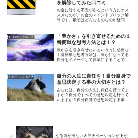
を解除してみた口コミ
お金に対する不安があるという方にオス
スメなのが、お金のマインドブロック解
除です。最初はどんなものなのか疑問で
したが、お金に対する不安を打ち消す方
法を教えて頂きました。マインドブロッ
ク解除とは？
「豊かさ」を引き寄せるための１
お金持ちになる方法
番簡単な思考方法とは！？
豊かさを引き寄せたいという方に必要な
１番簡単な思考方法は、豊かになってる
自分をイメージして言葉にすることで
す。そして今の自分の現状を悲観するこ
とをやめることで、豊かさを手に入れる
ことができるようになります。
自分の人生に責任を！自分自身で
お金持ちになる方法
意思決定する事の大切さとは？
あなたは、自分の人生に責任を持ってま
すか？自分ですべての意思決定を行って
いますか？自分自身で意思決定する事
は、非常に重要な事です。自分の人生の
責任を持つことで、人生はどんどん豊か
になっていきます。
やる気が出ない＆モチベーションが上が