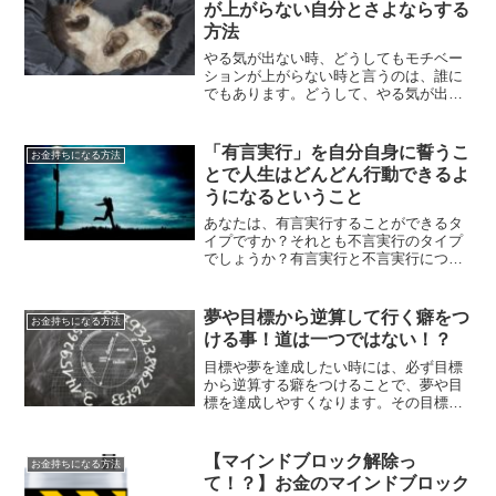
が上がらない自分とさよならする
方法
やる気が出ない時、どうしてもモチベー
ションが上がらない時と言うのは、誰に
でもあります。どうして、やる気が出な
い時はあるのでしょうか？また、そんな
時にどうすればいいのかについて、解説
していきます。
「有言実行」を自分自身に誓うこ
お金持ちになる方法
とで人生はどんどん行動できるよ
うになるということ
あなたは、有言実行することができるタ
イプですか？それとも不言実行のタイプ
でしょうか？有言実行と不言実行につい
て、そして有言実行する事で、どんどん
行動できるようになっていく方法をご紹
介していきます。
夢や目標から逆算して行く癖をつ
お金持ちになる方法
ける事！道は一つではない！？
目標や夢を達成したい時には、必ず目標
から逆算する癖をつけることで、夢や目
標を達成しやすくなります。その目標を
達成するために今できることは何なのか
を考えてみてください。そして、道は一
つではありません。一つ失敗しても、選
【マインドブロック解除っ
お金持ちになる方法
択肢はたくさんあるのです。
て！？】お金のマインドブロック