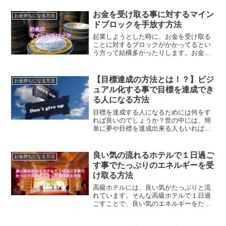
お金を受け取る事に対するマイン
お金持ちになる方法
ドブロックを手放す方法
起業しようとした時に、お金を受け取る
ことに対するブロックがかかってるとい
う方って結構多かったりします。お金を
受け取ることに対するマインドブロック
は、どうしたら取ることができるのでし
ょうか？
【目標達成の方法とは！？】ビジ
お金持ちになる方法
ュアル化する事で目標を達成でき
る人になる方法
目標を達成する人になるためには何をす
れば良いのでしょうか？世の中には、簡
単に夢や目標を達成出来る人もいれば、
まったく達成できない人もいます。達成
できる人の特徴は、目標をビジュアル化
して細分化していく事です。夢や目標を
良い気の流れるホテルで１日過ご
お金持ちになる方法
達成する方法についての解説です。
す事でたっぷりのエネルギーを受
け取る方法
高級ホテルには、良い気がたっぷりと流
れています。そんな高級ホテルで１日過
ごすことで、良い気のエネルギーをたっ
ぷりと吸収することができます。高級ホ
テルの良いエネルギーを受け取る方法を