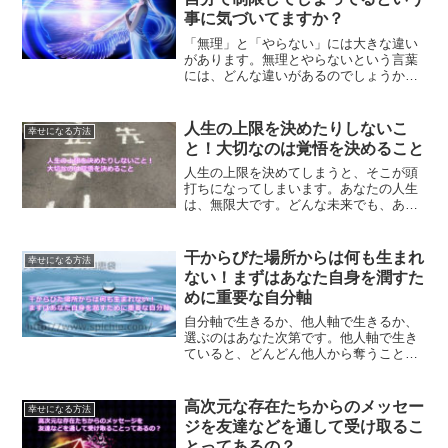
事に気づいてますか？
「無理」と「やらない」には大きな違い
があります。無理とやらないという言葉
には、どんな違いがあるのでしょうか？
自分で制限してしまってるという事に気
づいていく事が、出来る事が増えていき
ます。
人生の上限を決めたりしないこ
幸せになる方法
と！大切なのは覚悟を決めること
人生の上限を決めてしまうと、そこが頭
打ちになってしまいます。あなたの人生
は、無限大です。どんな未来でも、あな
た次第で作っていくことができます。そ
のために必要なことについて、ご紹介し
ていきます。
干からびた場所からは何も生まれ
幸せになる方法
ない！まずはあなた自身を潤すた
めに重要な自分軸
自分軸で生きるか、他人軸で生きるか、
選ぶのはあなた次第です。他人軸で生き
ていると、どんどん他人から奪うことに
なり、自分軸で生きていくとどんどん与
えられるようになります。あなたはどん
な人生を歩みたいですか？
高次元な存在たちからのメッセー
幸せになる方法
ジを友達などを通して受け取るこ
とってあるの？