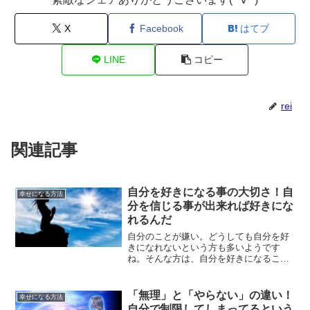
X
Facebook
はてブ
LINE
コピー
rei
関連記事
自分を好きになる事の大切さ！自
幸せになる方法
分を信じる事が出来れば好きにな
れるんだ
自分のことが嫌い。どうしても自分を好
きになれないという方も多いようです
ね。そんな方は、自分を好きになること
ができれば人生変わります。どうすれば
自分自身のことを好きになることができ
るのかについて、解説していきます。
「無理」と「やらない」の違い！
幸せになる方法
自分で制限してしまってるという