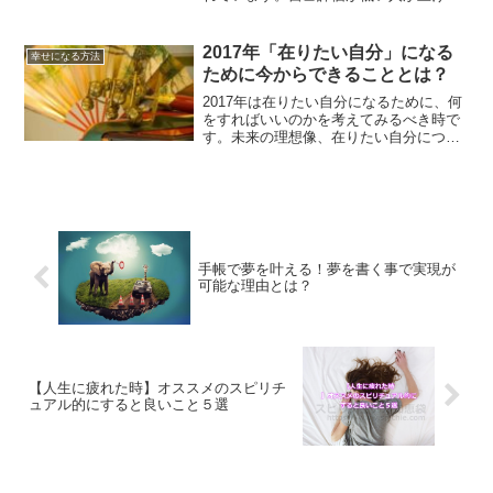
いくためにするべきことは、自分で自分
を認めてあげることです。自己評価を上
げる方法について、解説していきます。
2017年「在りたい自分」になる
幸せになる方法
ために今からできることとは？
2017年は在りたい自分になるために、何
をすればいいのかを考えてみるべき時で
す。未来の理想像、在りたい自分につい
て一度書き出してみてください。在りた
い自分になるためのワークを行ってみる
ことで、今するべきことが見えてくるは
ずです。
手帳で夢を叶える！夢を書く事で実現が
可能な理由とは？
【人生に疲れた時】オススメのスピリチ
ュアル的にすると良いこと５選