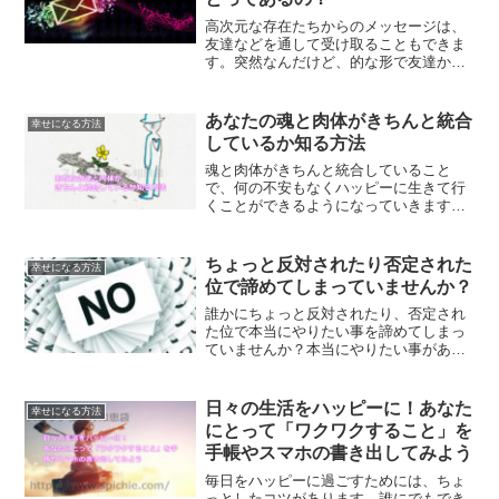
高次元な存在たちからのメッセージは、
友達などを通して受け取ることもできま
す。突然なんだけど、的な形で友達から
メッセージをもらうことってありません
か？そんなメッセージは、高次元な存在
たちからのメッセージかもしれません
あなたの魂と肉体がきちんと統合
幸せになる方法
ね。
しているか知る方法
魂と肉体がきちんと統合していること
で、何の不安もなくハッピーに生きて行
くことができるようになっていきます。
あなたの魂と肉体がきちんと統合してい
るか？知る方法をご紹介します。
ちょっと反対されたり否定された
幸せになる方法
位で諦めてしまっていませんか？
誰かにちょっと反対されたり、否定され
た位で本当にやりたい事を諦めてしまっ
ていませんか？本当にやりたい事がある
のなら、ちょっとの反対位では諦めてし
まってはもったいないです。後悔しない
ためにも、やりぬいていきませんか？
日々の生活をハッピーに！あなた
幸せになる方法
にとって「ワクワクすること」を
手帳やスマホの書き出してみよう
毎日をハッピーに過ごすためには、ちょ
っとしたコツがあります。誰にでもでき