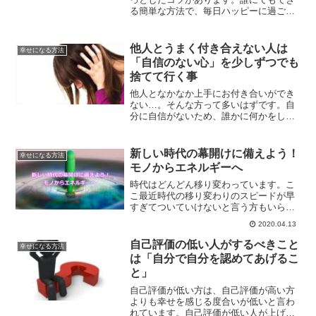
る簡単な方法で、毎日ハッピーに過ごす
ための一工夫をしてみませんか？その中
の一つがあなたにとってワクワクするこ
とを書き出してみることです。その方法
他人とうまく付き合えない人は
幸せになる方法
とは？
「自信のない心」を少しずつでも
捨てて行く事
他人となかなか上手にお付き合いができ
ない…。そんな方って多いはずです。自
分に自信がないため、誰かに何かをして
あげなきゃ嫌われてしまう…。そんな心
になってしまうのです。自分に自信を持
つ事、そして自分自身が幸せだと感じる
新しい時代の幕開けに備えよう！
幸せになる方法
事をしていく事が、幸せな人生を送る秘
モノからエネルギーへ
訣なのです。
時代はどんどん移り変わっています。こ
こ最近時代の移り変わりのスピードが早
すぎてついていけないと言う方もいらっ
しゃるかもしれませんね。モノからエネ
2020.04.13
ルギーの時代の到来です。波動を上げて
いくことで、新しい時代への準備をしま
自己評価の低い人がするべきこと
幸せになる方法
せんか？
は「自分で自分を認めてあげるこ
と」
自己評価が低い方は、自己評価が高い方
よりも幸せを感じる度合いが低いと言わ
れています。自己評価が低い人が上げて