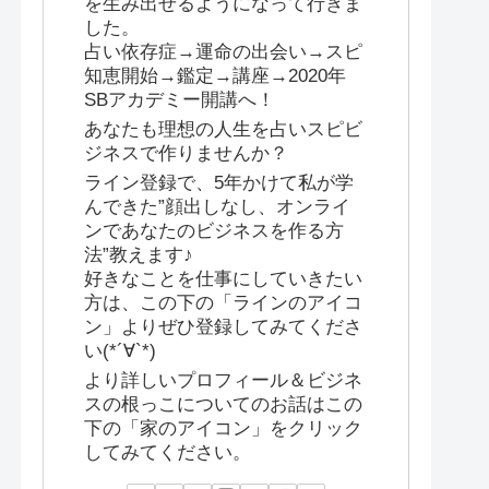
を生み出せるようになって行きま
した。
占い依存症→運命の出会い→スピ
知恵開始→鑑定→講座→2020年
SBアカデミー開講へ！
あなたも理想の人生を占いスピビ
ジネスで作りませんか？
ライン登録で、5年かけて私が学
んできた”顔出しなし、オンライ
ンであなたのビジネスを作る方
法”教えます♪
好きなことを仕事にしていきたい
方は、この下の「ラインのアイコ
ン」よりぜひ登録してみてくださ
い(*´∀`*)
より詳しいプロフィール＆ビジネ
スの根っこについてのお話はこの
下の「家のアイコン」をクリック
してみてください。