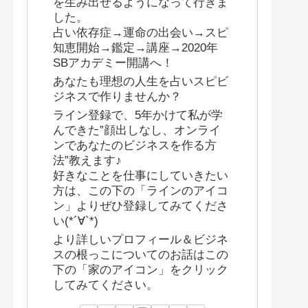
を生み出せるようになって行きま
した。
占い依存症→運命の出会い→スピ
知恵開始→鑑定→講座→2020年
SBアカデミー開講へ！
あなたも理想の人生を占いスピビ
ジネスで作りませんか？
ライン登録で、5年かけて私が学
んできた”顔出しなし、オンライ
ンであなたのビジネスを作る方
法”教えます♪
好きなことを仕事にしていきたい
方は、この下の「ラインのアイコ
ン」よりぜひ登録してみてくださ
い(*´∀`*)
より詳しいプロフィール＆ビジネ
スの根っこについてのお話はこの
下の「家のアイコン」をクリック
してみてください。