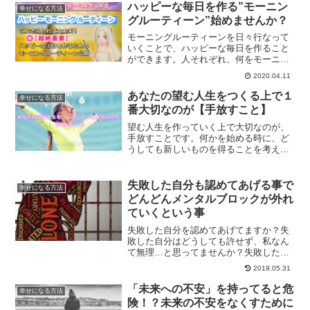
ハッピーな毎日を作る”モーニン
幸せになる方法
グルーティーン”始めませんか？
モーニングルーティーンを日々行なって
いくことで、ハッピーな毎日を作ること
ができます。人それぞれ、何をモーニン
グルーティーンにするかは異なります。
2020.04.11
これならしたい、続けたいと思えること
を毎日の朝のルーティーンにし、ハッピ
あなたの望む人生をつくる上で１
幸せになる方法
ーな毎日をクリエイトしていきません
番大切なのが【手放すこと】
か？
望む人生を作っていく上で大切なのが、
手放すことです。何かを始める時に、ど
うしても新しいものを得ることを考えが
ちです。しかしながら、もっと大切にな
ってくるのが手放すことなのです。手放
しによって成長していく方法をご紹介し
失敗した自分も認めてあげる事で
幸せになる方法
ます。
どんどんメンタルブロックが外れ
ていくという事
失敗した自分を認めてあげてますか？失
敗した自分はどうしても許せず、私なん
て無理…と思ってませんか？失敗した自
分も認めてあげる事で、どんどんメンタ
2019.05.31
ルブロックを外していくことができま
す。メンタルブロックを外してあげる方
「未来への不安」を持ってると危
幸せになる方法
法についてご紹介していきます。
険！？未来の不安をなくすために