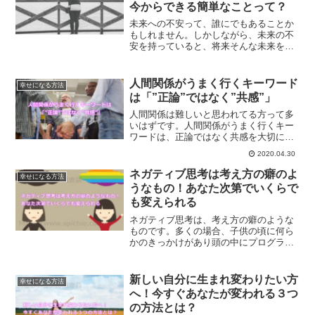
今からできる簡単なことって？
未来への不安って、誰にでもあることか
もしれません。しかしながら、未来の不
安を持っていると、将来そんな未来を引
き寄せてしまう可能性も出てきます。未
来への不安をなくすために、今からでき
る簡単なことから始めてみませんか？
人間関係がうまく行くキーワード
幸せになる方法
は「”正論”ではなく”共感”」
人間関係は難しいと思われてる方って多
いはずです。人間関係がうまく行くキー
ワードは、正論ではなく共感を大切にす
ることです。どうすれば人間関係がうま
2020.04.30
く行くか？解説していきます。
ネガティブ思考は考え方の癖のよ
幸せになる方法
うなもの！あなた次第でいくらで
も変えられる
ネガティブ思考は、考え方の癖のような
ものです。多くの場合、子供の頃に何ら
かのきっかけがあり頭の中にプログラミ
ングされてしまったのがネガティブ思考
なのです。あなた次第でいくらでも変え
られるネガティブ思考について、ご紹介
新しい自分に生まれ変わりたい方
幸せになる方法
します。
へ！今すぐあなたが変われる３つ
の方法とは？