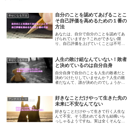
自分のことを認めてあげることこ
幸せになる方法
そ自己評価を高めるための１番の
方法
あなたは、自分で自分のことを認めてあ
げられていますか？これができない限
り、自己評価を上げていくことは不可能
です。何をやっても自己評価を上げるこ
とができないという方は、要チェックで
す。
人生の敗け組なんていない！敗者
幸せになる方法
と決めているのは自分自身
自分自身で自分のことを人生の敗者だと
決めつけたりしていませんか？人生の敗
者だなんて、誰が決めたのでしょうか？
人生の敗者なんていません。決めつける
ことをやめてハッピーな人生を作る方法
です。
好きなことだけやって生きた先の
アンチストレス
未来に不安なんてない
好きなことだけやって生きて行く人生な
んて不安。そう思われてる方も結構いら
っしゃるようですね。実は全くそんなこ
とはありません。好きなことだけやって
生きて行く未来を実現する方法です。