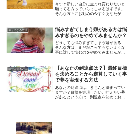
今すぐ新しい自分に生まれ変わりたいと
願ってる方っていらっしゃるはずです。
そんな方々にお勧めの今すぐあなたが変
われる３つの方法とは、何があるでしょ
うか？あなたが変われる方法についてご
紹介します。
悩みすぎてしまう癖がある方は悩
幸せになる方法
みすぎるのをやめてみませんか？
どうしても悩みすぎてしまう癖がある。
そんな方は、まだ起こってもないような
事に対して悩むのをやめてみませんか？
悩んだところで、何も状況というのは変
わらないものです。どうせなら、ハッピ
ーな未来をイメージしながら過ごす事で
【あなたの到達点は？】最終目標
幸せになる方法
幸せになりませんか？
を決めることから逆算していく事
で夢を実現する方法
あなたの到達点は、きちんと決まってい
ますか？目標を実現したい、叶えたい夢
があるという方は、到達点を決めておく
べきです。きちんと到達点を決めて、具
体的に思い描けることで、必ず夢実現の
スピードは早まって行きます。