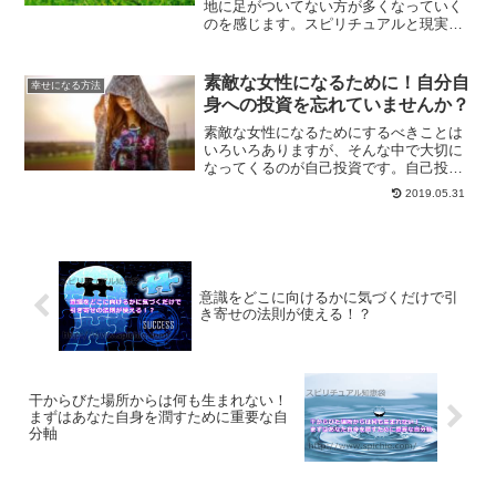
地に足がついてない方が多くなっていく
のを感じます。スピリチュアルと現実社
会のバランスをとることで、良い未来を
実現していく方法をご紹介します。
素敵な女性になるために！自分自
幸せになる方法
身への投資を忘れていませんか？
素敵な女性になるためにするべきことは
いろいろありますが、そんな中で大切に
なってくるのが自己投資です。自己投資
は、必ず自分に帰ってくるものです。何
2019.05.31
倍にもなって帰って来る自己投資をし
て、素敵な女性に近づいてみませんか？
意識をどこに向けるかに気づくだけで引
き寄せの法則が使える！？
干からびた場所からは何も生まれない！
まずはあなた自身を潤すために重要な自
分軸