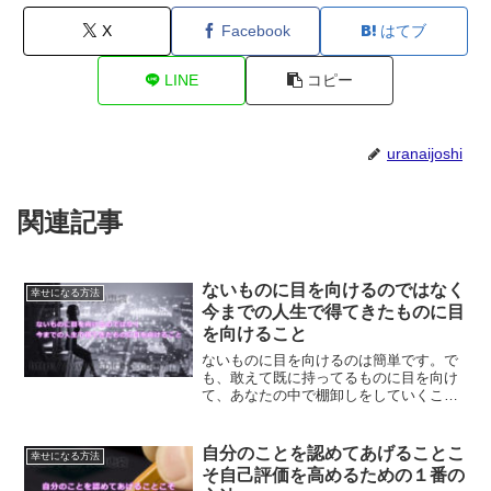
X
Facebook
はてブ
LINE
コピー
uranaijoshi
関連記事
ないものに目を向けるのではなく
幸せになる方法
今までの人生で得てきたものに目
を向けること
ないものに目を向けるのは簡単です。で
も、敢えて既に持ってるものに目を向け
て、あなたの中で棚卸しをしていくこと
で新しいあなたに生まれ変わることがで
きるようになります。自分のうち側に目
を向けることで、人生変える方法です。
自分のことを認めてあげることこ
幸せになる方法
そ自己評価を高めるための１番の