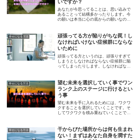
いですか？
あなたが今思ってることは、思い込みで
あることって結構多かったりします。今
の願いは本当に心の底からの願いなのか
考えてみてください。きちんと自分の心
と向き合うことで、本当の願いに気づけ
るはずです。
頑張ってる方が陥りがちな罠！し
幸せになる方法
なければいけない症候群にならな
いために
頑張ってる方というのは、頑張りすぎて
しまうとしなければならない症候群に陥
ってしまったりします。しなければなら
ない症候群に陥らないためにはどうした
らいいのかについて、解説していきま
す。
望む未来を選択していく事でワン
幸せになる方法
ランク上のステージに行けるとい
う事
望む未来を手に入れるためには、ワクワ
クすることを選択していくことです。そ
してワクワクを積み重ねていくことで、
望む未来が手に入るようになります。ど
ちらに進むか迷った時にどうすればいい
のかについて、ご紹介します。
干からびた場所からは何も生まれ
幸せになる方法
ない！まずはあなた自身を潤すた