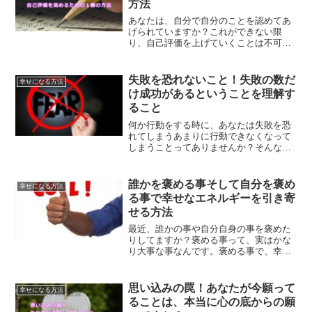
方法
あなたは、自分で自分のことを認めてあ
げられていますか？これができない限
り、自己評価を上げていくことは不可能
です。何をやっても自己評価を上げるこ
とができないという方は、要チェックで
す。
失敗を恐れないこと！失敗の数だ
幸せになる方法
け成功があるということを理解す
ること
何か行動をする時に、あなたは失敗を恐
れてしまうあまりに行動できなくなって
しまうことってありませんか？そんな時
は、たいていとある思考が隠れているも
のです。自分の未来に焦点を合わせて、
行動できなくなる理由をなくしていきま
誰かを褒める事そして自分を褒め
幸せになる方法
せんか？失敗を恐れないことで手に入れ
る事で幸せなエネルギーを引き寄
ることができるものについてです。
せる方法
最近、誰かの事や自分自身の事を褒めた
りしてますか？褒める事って、実はかな
り大事な事なんです。褒める事で、幸せ
なエネルギーを引き寄せることができま
す。まずは、手始めに自分自身の事から
褒めてあげてください。褒め続ける事
思い込みの罠！あなたが今願って
幸せになる方法
で、幸せなエネルギーをたくさん吸収で
ることは、本当に心の底からの願
きます。