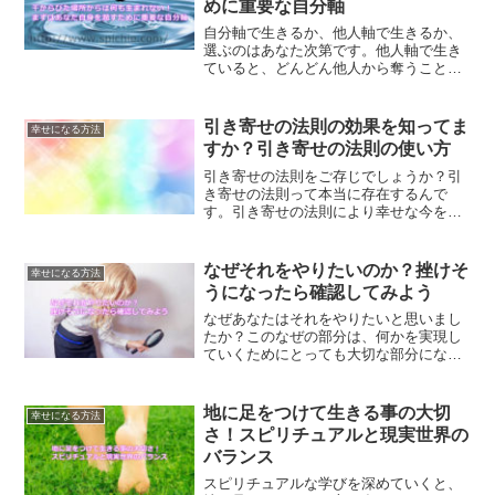
めに重要な自分軸
自分軸で生きるか、他人軸で生きるか、
選ぶのはあなた次第です。他人軸で生き
ていると、どんどん他人から奪うことに
なり、自分軸で生きていくとどんどん与
えられるようになります。あなたはどん
な人生を歩みたいですか？
引き寄せの法則の効果を知ってま
幸せになる方法
すか？引き寄せの法則の使い方
引き寄せの法則をご存じでしょうか？引
き寄せの法則って本当に存在するんで
す。引き寄せの法則により幸せな今を手
に入れることができた私が証言します。
引き寄せの法則のやり方とは？
なぜそれをやりたいのか？挫けそ
幸せになる方法
うになったら確認してみよう
なぜあなたはそれをやりたいと思いまし
たか？このなぜの部分は、何かを実現し
ていくためにとっても大切な部分になり
ます。なぜそれをやりたいのか？挫けそ
うになったら確認してみることで、具現
化していく方法をご紹介します。
地に足をつけて生きる事の大切
幸せになる方法
さ！スピリチュアルと現実世界の
バランス
スピリチュアルな学びを深めていくと、