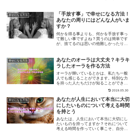
命は、あなた次第で必ず切り開いていく
ことができます。運命を切り開く方法に
ついて、ご紹介していきます。
「手放す事」で幸せになる方法！
幸せになる方法
あなたの周りにはどんな人がいま
すか？
何かを得る事よりも、何かを手放す事っ
て難しい事ですよね？買うのは簡単です
が、捨てるのは思いの他難しかったりし
ます。しかしながら、手放す事で幸せな
人生を手に入れる事が出来るのは事実で
す。手放す事について、解説していきま
あなたのオーラは大丈夫？キラキ
幸せになる方法
す。
ラしたオーラを作る方法
オーラが輝いているとかは、私たち一般
人でも感じることができます。特別な力
を持った人たちだけが知ることができる
訳ではありません。今回は、キラキラし
2019.05.30
たオーラを作る方法についてご紹介しま
す。
あなたが人生において本当に大切
幸せになる方法
にしたいものについて考える時間
を持とう
あなたは、人生において本当に大切にし
たいものを持ってますか？それについて
考える時間を作っていく事こそ、自分軸
で生きる事にもつながっていきます。あ