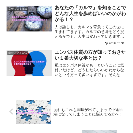
なたの人生で本当に大切にしたいものと
は？
あなたの「カルマ」を知ることで
幸せになる方法
どんな人生を歩めばいいのかがわ
かる！？
人は誰しも、カルマを背負ってこの世に
生まれてきます。カルマの意味をどう捉
えるかでも、人生は変わっていきます。
カルマの意味について、またカルマを知
2019.05.31
ることで人生を変える方法についてご紹
介します。
エンパス体質の方が知っておきた
幸せになる方法
い１番大切な事とは？
私はエンパス体質かも！ということに気
付いたけど、どうしたらいいかわからな
いという方って多いはずです。そんな
方々にオススメの、今すぐできることに
ついてご紹介していきます。
あれもこれも興味が出てしまって中途半
端になってしまうことに悩んでる方へ！