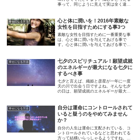
事って、同じように見えて実は全く違う
事なのです。悩む事と考える事の違いを
理解することで、この先どう進んで行け
ばいいのかが分かるはずです。
心と体に潤いを！2016年素敵な
幸せになる方法
女性を目指すためにする事3つ
素敵な女性を目指すために一番重要な事
は、心と体に潤いを与えてあげる事で
す。心と体に潤いを与えてあげる事で、
キラキラオーラがにじみ出てきます。素
敵な女性になるためにするべき基本的な
事3点をご紹介させて頂きます。
七夕のスピリチュアル！願望成就
幸せになる方法
のエネルギーが最大になる七夕に
するべき事
七夕と言えば、織姫と彦星が一年に一度
天の川で出会う日ですよね。そんな七夕
の日は、願望成就のエネルギーが最大に
なる日として知られています。そんな七
夕の日にするべき事について、七夕のお
願い事について解説していきます。
自分は運命にコントロールされて
幸せになる方法
いると疑うのをやめてみません
か？
自分の人生は運命に支配されている、コ
ントロールされているなどと思われてる
方って結構いらっしゃるようですね。運