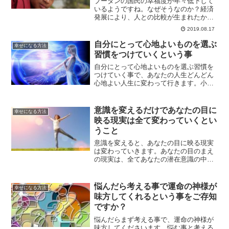
ブータンの国民の幸福度が年々低下して
いるようですね。なぜそうなのか？経済
発展により、人との比較が生まれたから
なのではないでしょうか？人との比較を
2019.08.17
なくすことで、自己評価を高めて幸せに
なる方法についてご紹介します。
自分にとって心地よいものを選ぶ
幸せになる方法
習慣をつけていくという事
自分にとって心地よいものを選ぶ習慣を
つけていく事で、あなたの人生どんどん
心地よい人生に変わって行きます。小さ
な選択の繰り返しをしていく事で、いざ
という時に簡単に心地よい人生を選択で
きるようになるはずです。
意識を変えるだけであなたの目に
幸せになる方法
映る現実は全て変わっていくとい
うこと
意識を変えると、あなたの目に映る現実
は変わっていきます。あなたの目のまえ
の現実は、全てあなたの潜在意識の中に
ある事だからです。自分で現実を作り上
げているという事に気づく事で、あなた
に起こる全ての事は変わっていくものな
悩んだら考える事で運命の神様が
幸せになる方法
のです。
味方してくれるという事をご存知
ですか？
悩んだらまず考える事で、運命の神様が
味方してくださいます。悩む事と考える