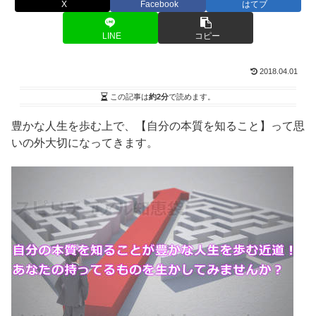
X
Facebook
はてブ
LINE
コピー
2018.04.01
この記事は
約2分
で読めます。
豊かな人生を歩む上で、【自分の本質を知ること】って思
いの外大切になってきます。