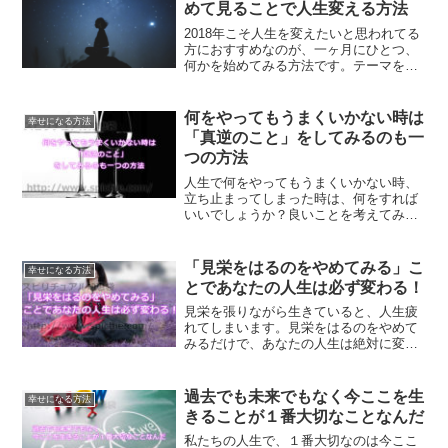
めて見ることで人生変える方法
2018年こそ人生を変えたいと思われてる
方におすすめなのが、一ヶ月にひとつ、
何かを始めてみる方法です。テーマを持
って一ヶ月を過ごしてみるのもおすすめ
です。一ヶ月に１つで人生を変える方法
をご紹介します。
何をやってもうまくいかない時は
幸せになる方法
「真逆のこと」をしてみるのも一
つの方法
人生で何をやってもうまくいかない時、
立ち止まってしまった時は、何をすれば
いいでしょうか？良いことを考えてみる
と言っても無理な時は、今やってること
と真逆のことをしてみることも一つの方
法です。
「見栄をはるのをやめてみる」こ
幸せになる方法
とであなたの人生は必ず変わる！
見栄を張りながら生きていると、人生疲
れてしまいます。見栄をはるのをやめて
みるだけで、あなたの人生は絶対に変わ
ります。見栄をはるとはどういうことな
のかについて、解説していきます。
過去でも未来でもなく今ここを生
幸せになる方法
きることが１番大切なことなんだ
私たちの人生で、１番大切なのは今ここ