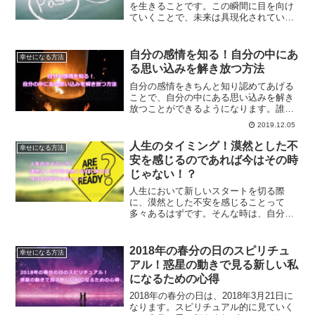
を生きることです。この瞬間に目を向け
ていくことで、未来は具現化されていき
ます。未来ばかりを見ていても、今が空
虚であれば何も先に進んでいかないので
す。
自分の感情を知る！自分の中にあ
幸せになる方法
る思い込みを解き放つ方法
自分の感情をきちんと知り認めてあげる
ことで、自分の中にある思い込みを解き
放つことができるようになります。誰に
でもある思い込みを一つずつ、解き放っ
2019.12.05
て行ってあげる具体的な方法とは？
人生のタイミング！漠然とした不
幸せになる方法
安を感じるのであれば今はその時
じゃない！？
人生において新しいスタートを切る際
に、漠然とした不安を感じることって
多々あるはずです。そんな時は、自分を
見つめ直すべき時です。もしかしたら、
今はタイミングではないのかもしれませ
ん。あなたのタイミングを見極める方法
2018年の春分の日のスピリチュ
幸せになる方法
です。
アル！惑星の動きで見る新しい私
になるための心得
2018年の春分の日は、2018年3月21日に
なります。スピリチュアル的に見ていく