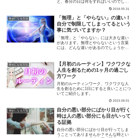
と、春分の日は何をすればいいのでしょ
うか？今回の春分の日にオススメの過ご
2019.05.31
し方を、惑星の動きからご紹介します。
「無理」と「やらない」の違い！
幸せになる方法
自分で制限してしまってるという
事に気づいてますか？
「無理」と「やらない」には大きな違い
があります。無理とやらないという言葉
には、どんな違いがあるのでしょうか？
自分で制限してしまってるという事に気
づいていく事が、出来る事が増えていき
ます。
【月初のルーティン】ワクワクな
幸せになる方法
人生を創るための1ヶ月の過ごし
方ワーク
月初のルーティンワーク、ワクワクな人
生を創るために1日にすると良いことにつ
いてご紹介します。
2023.09.01
自分の悪い部分にばかり目が行く
幸せになる方法
時は人の悪い部分にも目がいって
る証拠
自分の悪い部分にばかり目が行ってしま
うことってありませんか？そんな時とい