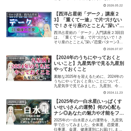
2026.05.22
【西洋占星術「デーク」講座２
デーク講座：西洋占星術
3】「重くて一途」で片づけない
で！さそり座のとことん”深い”恋
愛パターン3つ
西洋占星術の「デーク」入門講座２3回目
は、「重くて一途」で片づけないで！さ
そり座のとことん”深い”恋愛パターン3つ
をみていきます。
2026.07.07
【2024年のうちにやっておくと
2024年の運勢
いいこと】九星気学で見る九星別
やっておくこと
素敵な2025年を迎えるために、2024年の
うちにやっておくと良いことについて、
九星気学で見てみました。九星別、今年
中にやることは？
2024.11.23
【2025年の一白水星(いっぱくす
2025年の運勢
いせい)さんの運勢】何の心配も
ナシ◎あなたの魅力や才能をフル
に生かして飛躍する1年
2025年の一白水星さんの運勢を、九星気
学で占ってみました。全体運、恋愛運、
仕事運、金運、健康運別にお届けしま