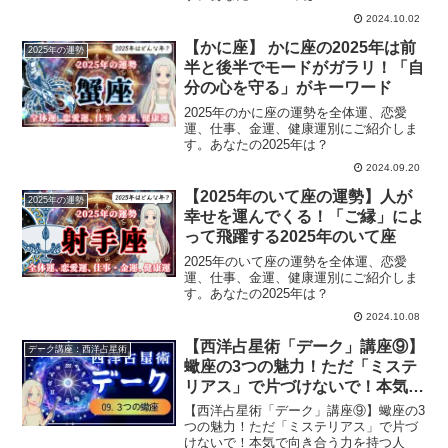
2024.10.02
【かに座】 かに座の2025年は前
2025年の運勢
半と後半でモードがガラリ！「自
分の心を守る」がキーワード
2025年のかに座の運勢を全体運、恋愛
運、仕事、金運、健康運別にご紹介しま
す。あなたの2025年は？
2024.09.20
【2025年のいて座の運勢】人が
2025年の運勢
幸せを運んでくる！「ご縁」によ
って飛躍する2025年のいて座
2025年のいて座の運勢を全体運、恋愛
運、仕事、金運、健康運別にご紹介しま
す。あなたの2025年は？
2024.10.08
【西洋占星術「デーク」講座⑨】
デーク講座：西洋占星術
蠍座の3つの魅力！ただ「ミステ
リアス」で片づけないで！本気で
向き合う力を持つ人
【西洋占星術「デーク」講座⑨】蠍座の3
つの魅力！ただ「ミステリアス」で片づ
けないで！本気で向き合う力を持つ人