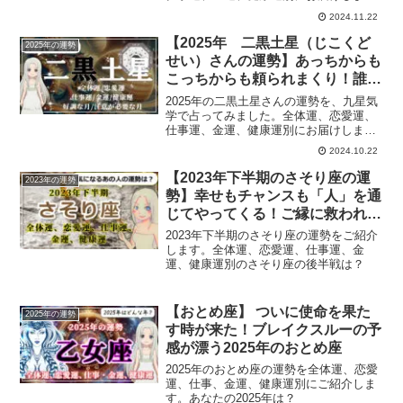
す。九紫火星のあなたの2025年の運勢
2024.11.22
は？
【2025年 二黒土星（じこくど
2025年の運勢
せい）さんの運勢】あっちからも
こっちからも頼られまくり！誰に
対しても「誠心誠意」を心がけて
2025年の二黒土星さんの運勢を、九星気
学で占ってみました。全体運、恋愛運、
仕事運、金運、健康運別にお届けしま
す。二黒土星のあなたの2025年の運勢
2024.10.22
は？
【2023年下半期のさそり座の運
2023年の運勢
勢】幸せもチャンスも「人」を通
じてやってくる！ご縁に救われ、
ご縁に生かされるさそり座の
2023年下半期のさそり座の運勢をご紹介
2023年下半期
します。全体運、恋愛運、仕事運、金
運、健康運別のさそり座の後半戦は？
【おとめ座】 ついに使命を果た
2025年の運勢
す時が来た！ブレイクスルーの予
感が漂う2025年のおとめ座
2025年のおとめ座の運勢を全体運、恋愛
運、仕事、金運、健康運別にご紹介しま
す。あなたの2025年は？