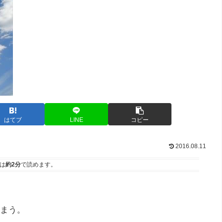
はてブ
LINE
コピー
2016.08.11
は
約2分
で読めます。
まう。