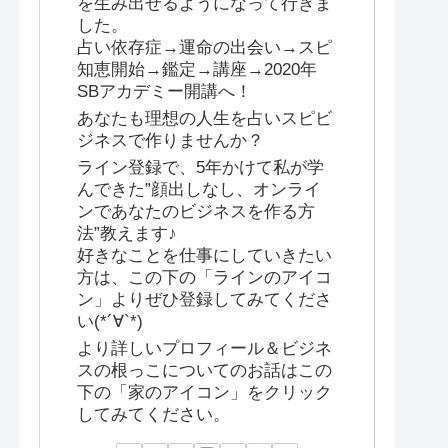
を生み出せるようになって行きま
した。
占い依存症→運命の出会い→スピ
知恵開始→鑑定→講座→2020年
SBアカデミー開講へ！
あなたも理想の人生を占いスピビ
ジネスで作りませんか？
ライン登録で、5年かけて私が学
んできた”顔出しなし、オンライ
ンであなたのビジネスを作る方
法”教えます♪
好きなことを仕事にしていきたい
方は、この下の「ラインのアイコ
ン」よりぜひ登録してみてくださ
い(*´∀`*)
より詳しいプロフィール＆ビジネ
スの根っこについてのお話はこの
下の「家のアイコン」をクリック
してみてください。