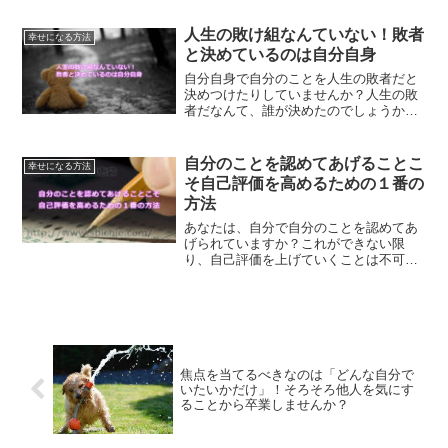
マを抱えている方におすすめの記事で
す。
人生の敗け組なんていない！敗者
幸せになる方法
と決めているのは自分自身
自分自身で自分のことを人生の敗者だと
決めつけたりしていませんか？人生の敗
者だなんて、誰が決めたのでしょうか？
人生の敗者なんていません。決めつける
ことをやめてハッピーな人生を作る方法
です。
自分のことを認めてあげることこ
幸せになる方法
そ自己評価を高めるための１番の
方法
あなたは、自分で自分のことを認めてあ
げられていますか？これができない限
り、自己評価を上げていくことは不可能
です。何をやっても自己評価を上げるこ
とができないという方は、要チェックで
す。
焦点を当てるべきなのは「どんな自分で
いたいかだけ」！そろそろ他人を気にす
ることから卒業しませんか？