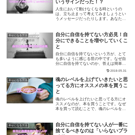
いうサインだった！？
人生において動けなくなる時というの
は、立ち止まって考えてみましょうとい
うメッセージだったりします。あなたに
起こることは、すべて意味があることで
す。今日は動くのは嫌だという時は、一
旦立ち止まって考えてみる時間を作って
自分に自信を持てない方必見！自
幸せになる方法
みませんか？
分にできることを増やしていくこ
と
自分に自信を持てないという方が、とて
も多いように感じる世の中です。なぜ自
分に自信を持てないのか、答えは簡単で
自信を持てるような経験をしてないから
2019.05.31
だけなのです。自分に自信を持てるよう
になる方法を解説します。
魂のレベルを上げていきたいと思
幸せになる方法
ってる方にオススメの本を買うこ
と
魂のレベルを上げたいと思ってる方にオ
ススメなのが、本を買うことです。なぜ
本を買って読むことで、魂のレベルを上
げていくことができるのか？仕組みにつ
いてご紹介していきます。
自分に自信を持てない人が一番に
幸せになる方法
捨てるべきなのは「いらないプラ