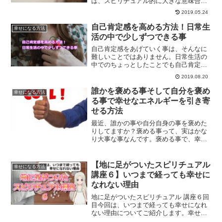
は、スピリチュアル的に大きな意味合い
が込められているのです。探し物が見つ
2019.05.24
からないからといって、悲観しないでく
ださい。スピリチュアル的な意味につい
自己肯定感を高める方法！日常生
幸せになる方法
て、ご紹介します。
活の中で少しずつできる事
自己肯定感をあげていく事は、そんなに
難しいことではありません。日常生活の
中でのちょっとしたことでも自己肯定感
を上げていくことはできるようになりま
2019.08.20
す。簡単にできる方法とは？
誰かを褒める事そして自分を褒め
幸せになる方法
る事で幸せなエネルギーを引き寄
せる方法
最近、誰かの事や自分自身の事を褒めた
りしてますか？褒める事って、実はかな
り大事な事なんです。褒める事で、幸せ
なエネルギーを引き寄せることができま
す。まずは、手始めに自分自身の事から
褒めてあげてください。褒め続ける事
【地に足がついたスピリチュアル
幸せになる方法
で、幸せなエネルギーをたくさん吸収で
講座６】いつまで経っても幸せに
きます。
なれない理由
地に足がついたスピリチュアル 講座６回
目今回は、いつまで経っても幸せになれ
ない理由についてご紹介します。幸せに
なりたい、でもなれない。そんなジレン