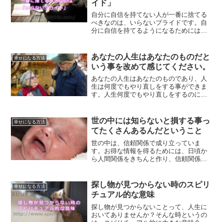
イド」
自分に自信を持てない人が一番に捨てる
べきなのは、いらないプライドです。自
分に自信を持てるようになるためには、
自分自身に対する執着も捨てていくこと
です。どうすれば自分に自信が持てるよ
うになるのか、チェックしてみましょ
あなたの人生はあなたのものだと
幸せになる方法
う。
いう事を改めて感じてください。
あなたの人生はあなたのものであり、人
生は何度でもやり直しをする事ができま
す。人生何度でもやり直しをするのに、
遅すぎるなんて事もありません。自分の
未来を作るのは、自分自身だという事、
すべてあなたの頭の中が決めるという事
世の中には知らないと損する事っ
幸せになる方法
について解説していきます。
てたくさんあるんだということ
世の中は、信頼関係で成り立っていま
す。お得な情報を得るためには、日頃か
ら人間関係をきちんと作り、信頼関係を
築いていかなければなりません。知らな
いと損することについて、ご紹介してい
きます。
探し物が見つからない時のスピリ
幸せになる方法
チュアル的な意味
探し物が見つからないことって、人生に
おいてありませんか？そんな時というの