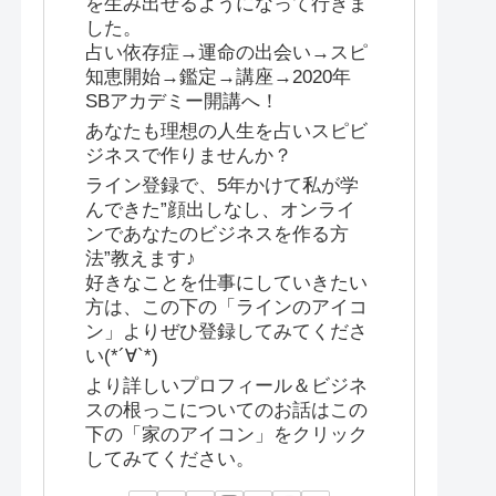
を生み出せるようになって行きま
した。
占い依存症→運命の出会い→スピ
知恵開始→鑑定→講座→2020年
SBアカデミー開講へ！
あなたも理想の人生を占いスピビ
ジネスで作りませんか？
ライン登録で、5年かけて私が学
んできた”顔出しなし、オンライ
ンであなたのビジネスを作る方
法”教えます♪
好きなことを仕事にしていきたい
方は、この下の「ラインのアイコ
ン」よりぜひ登録してみてくださ
い(*´∀`*)
より詳しいプロフィール＆ビジネ
スの根っこについてのお話はこの
下の「家のアイコン」をクリック
してみてください。