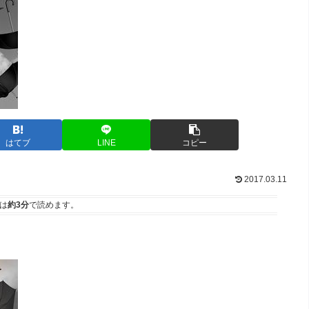
はてブ
LINE
コピー
2017.03.11
は
約3分
で読めます。