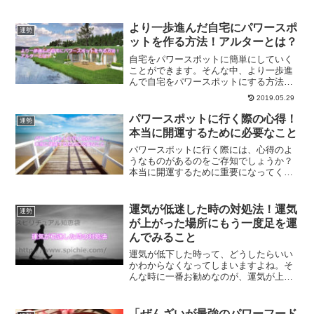
行に出てみることです。旅をすること
出、なぜ運気を変えていくことができる
のかについてご紹介します。
より一歩進んだ自宅にパワースポ
運勢
ットを作る方法！アルターとは？
自宅をパワースポットに簡単にしていく
ことができます。そんな中、より一歩進
んで自宅をパワースポットにする方法が
アルターを作ることです。アルターとは
2019.05.29
一体何なのか？アルターの作り方につい
て解説していきます。
パワースポットに行く際の心得！
運勢
本当に開運するために必要なこと
パワースポットに行く際には、心得のよ
うなものがあるのをご存知でしょうか？
本当に開運するために重要になってくる
のは、あなた自身の状態が良い事なので
す。パワースポットで本当の意味で開運
するために必要な事とは？
運気が低迷した時の対処法！運気
運勢
が上がった場所にもう一度足を運
んでみること
運気が低下した時って、どうしたらいい
かわからなくなってしまいますよね。そ
んな時に一番お勧めなのが、運気が上が
った場所にもう一度足を運んでみること
です。運気が上がった時に訪れた場所に
出かけてみることについて、解説しま
「ぜんざいが最強のパワーフード