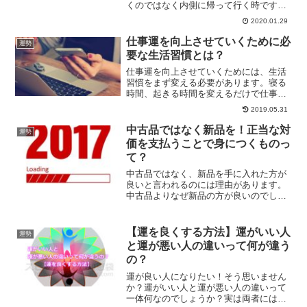
くのではなく内側に帰って行く時です。
自分の世界を整えて行くと良い2月の過ご
2020.01.29
し方についてご紹介します。
仕事運を向上させていくために必
運勢
要な生活習慣とは？
仕事運を向上させていくためには、生活
習慣をまず変える必要があります。寝る
時間、起きる時間を変えるだけで仕事運
がアップすると風水的には言われていま
2019.05.31
す。また、靴をチェックしてみてくださ
い。靴に仕事運アップのカギは隠されて
中古品ではなく新品を！正当な対
運勢
いるのです。
価を支払うことで身につくものっ
て？
中古品ではなく、新品を手に入れた方が
良いと言われるのには理由があります。
中古品よりなぜ新品の方が良いのでしょ
うか？また、正当な対価を支払うことで
身につくものがあります。本当に欲しい
ものを手に入れる時のことをご紹介して
【運を良くする方法】運がいい人
運勢
いきます。
と運が悪い人の違いって何が違う
の？
運が良い人になりたい！そう思いません
か？運がいい人と運が悪い人の違いって
一体何なのでしょうか？実は両者には大