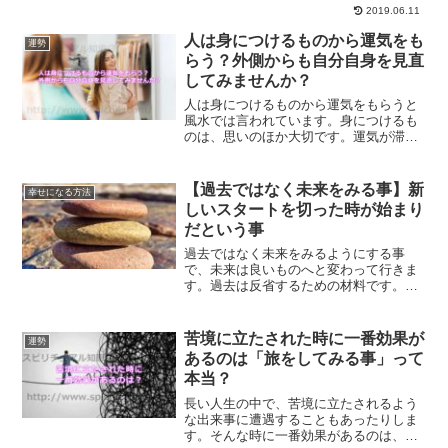
きな違いがあったのです。運がいい人に
2019.06.11
学ぶ運を良くする方法とは？
人は身につけるものから運気をも
運勢
らう？外側からも自分自身を見直
してみませんか？
人は身につけるものから運気をもらうと
風水では言われています。身につけるも
のは、思いのほか大切です。運気が滞っ
てる時、なんとなく気分が晴れない時な
ど、身につけるものを変えることで運気
の流れを変えてみませんか？
【過去ではなく未来をみる事】新
幸せになる方法
しいスタートを切った時が始まり
だという事
過去ではなく未来をみるようにする事
で、未来は良いものへと変わって行きま
す。過去は反省するための材料です。過
去を反省したら、過去を切り捨てること
も重要な事です。新しいスタートを切っ
た時が始まりだと思う事で、人生良い方
苦境に立たされた時に一番効果が
運勢
向に進んで行くはずです。
あるのは「旅をしてみる事」って
本当？
長い人生の中で、苦境に立たされるよう
な出来事に遭遇することもあったりしま
す。そんな時に一番効果があるのは、旅