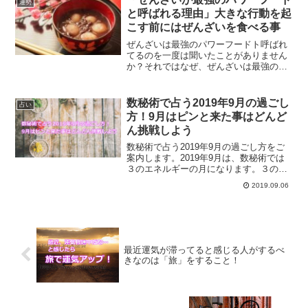
運勢
す。
と呼ばれる理由」大きな行動を起
こす前にはぜんざいを食べる事
ぜんざいは最強のパワーフードト呼ばれ
てるのを一度は聞いたことがありません
か？それではなぜ、ぜんざいは最強のパ
ワーフードなのでしょうか？大きな行動
を起こす前に食べると良いとされている
ぜんざいについてご紹介します。
数秘術で占う2019年9月の過ごし
占い
方！9月はピンと来た事はどんど
ん挑戦しよう
数秘術で占う2019年9月の過ごし方をご
案内します。2019年9月は、数秘術では
３のエネルギーの月になります。３のサ
イクルの過ごし方とは？9月にオススメの
2019.09.06
過ごし方についてご紹介します。
最近運気が滞ってると感じる人がするべ
きなのは「旅」をすること！