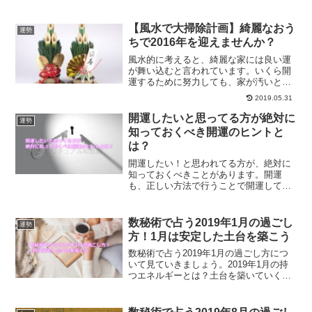
はないでしょうか？やめたい悪習慣を手
放すためには、どうしたらいいのかにつ
いてご紹介していきます。
【風水で大掃除計画】綺麗なおう
運勢
ちで2016年を迎えませんか？
風水的に考えると、綺麗な家には良い運
が舞い込むと言われています。いくら開
運するために努力しても、家が汚いと良
い運気を呼び込むこともできないので
2019.05.31
す。大掃除が開運に繋がる理由を風水の
観点から解説していきます。
開運したいと思ってる方が絶対に
運勢
知っておくべき開運のヒントと
は？
開運したい！と思われてる方が、絶対に
知っておくべきことがあります。開運
も、正しい方法で行うことで開運してい
くことができます。あなたに必要な開運
のヒントとは？
数秘術で占う2019年1月の過ごし
運勢
方！1月は安定した土台を築こう
数秘術で占う2019年1月の過ごし方につ
いて見ていきましょう。2019年1月の持
つエネルギーとは？土台を築いていく１
ヶ月にするのがオススメなのが2019年1
月の持つエネルギーです。