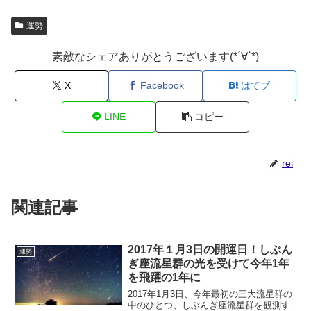
運勢
素敵なシェアありがとうございます(*´∀`*)
X
Facebook
はてブ
LINE
コピー
rei
関連記事
2017年１月3日の開運日！しぶん
運勢
ぎ座流星群の光を受けて今年1年
を飛躍の1年に
2017年1月3日、今年最初の三大流星群の
中のひとつ、しぶんぎ座流星群を観測す