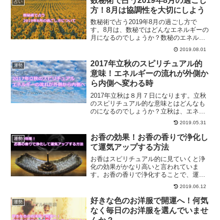
数秘術で占う2019年8月の過ごし
占い
方！8月は協調性を大切にしよう
数秘術で占う2019年8月の過ごし方で
す。8月は、数秘ではどんなエネルギーの
月になるのでしょうか？数秘のエネルギ
ーに沿って行動していく事で、スムーズ
2019.08.01
に過ごしていく方法をご紹介します。
2017年立秋のスピリチュアル的
運勢
意味！エネルギーの流れが外側か
ら内側へ変わる時
2017年立秋は８月７日になります。立秋
のスピリチュアル的な意味とはどんなも
のになるのでしょうか？立秋は、エネル
ギーの流れが変わる時です。そんな時に
2019.05.31
何をして過ごせばいいのかについてご紹
介します。
お香の効果！お香の香りで浄化し
運勢
て運気アップする方法
お香はスピリチュアル的に見ていくと浄
化の効果がかなり高いと言われていま
す。お香の香りで浄化することで、運気
アップしていくことができます。お香の
2019.06.12
効果について、お香を利用して運気アッ
プする方法についてご紹介します。
好きな色のお洋服で開運へ！何気
運勢
なく毎日のお洋服を選んでいませ