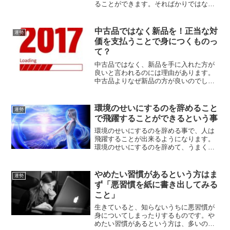
ることができます。そればかりではな
く、月と火星が接近する日でもあるの
で、流星の光を受けて魂の成長と飛躍の
2017年にしてみませんか？
中古品ではなく新品を！正当な対
運勢
価を支払うことで身につくものっ
て？
中古品ではなく、新品を手に入れた方が
良いと言われるのには理由があります。
中古品よりなぜ新品の方が良いのでしょ
うか？また、正当な対価を支払うことで
身につくものがあります。本当に欲しい
ものを手に入れる時のことをご紹介して
環境のせいにするのを辞めること
運勢
いきます。
で飛躍することができるという事
環境のせいにするのを辞める事で、人は
飛躍することが出来るようになります。
環境のせいにするのを辞めて、うまくい
かない事が起こった時に自分自身を変え
ていけるようになる事で、どんどん夢を
実現していくことが出来るようになって
やめたい習慣があるという方はま
運勢
いきます。
ず「悪習慣を紙に書き出してみる
こと」
生きていると、知らないうちに悪習慣が
身についてしまったりするものです。や
めたい習慣があるという方は、多いので