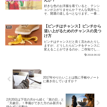
んか？
好きな色のお洋服を着ていると、テンシ
ョンが上がりませんか？そんな気持ちこ
そ、開運の道しるべとなります。一番大
切なのは、あなたが好きな色かどうかで
す。好きな色の服でテンションを上げて
開運する方法です。
【ピンチはチャンス】ピンチから
運勢
這い上がるためのチャンスの見つ
け方
ピンチはチャンスだと良く言われたりし
ますが、どうしたらピンチをチャンスに
変えることができるのか、ご存知でしょ
うか？ピンチはピンチだと思ってる方
2019.06.02
は、是非ピンチから這い上がるためのチ
ャンスの見つけ方をチェックしてみてく
ださい。
2017年やりたいことは既に手帳やノート
に書き出していますか？
2月20日は下弦の月から続く「寅の日」と
「天赦日」！準備ができた方のみ新月を
待たずに行動を