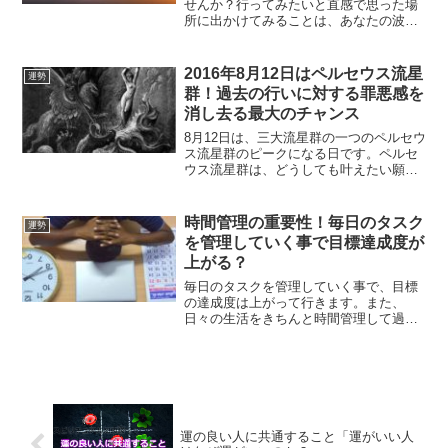
せんか？行ってみたいと直感で思った場
所に出かけてみることは、あなたの波動
を上げることにもつながります。あなた
が行ってみたいと思う場所は、あなたに
とって大切な場所でもあるのです。
2016年8月12日はペルセウス流星
運勢
群！過去の行いに対する罪悪感を
消し去る最大のチャンス
8月12日は、三大流星群の一つのペルセウ
ス流星群のピークになる日です。ペルセ
ウス流星群は、どうしても叶えたい願い
を込めたり、過去に行ってしまった事に
たいする罪悪感をぬぐい去るのにとても
おすすめです。ペルセウス流星群に願い
時間管理の重要性！毎日のタスク
運勢
を叶える方法です。
を管理していく事で目標達成度が
上がる？
毎日のタスクを管理していく事で、目標
の達成度は上がって行きます。また、
日々の生活をきちんと時間管理して過ご
して行く事で、無駄な時間が減って行き
ます。メリハリを付けて行く事で、時間
を上手に使えるようになる方法です。
運の良い人に共通すること「運がいい人