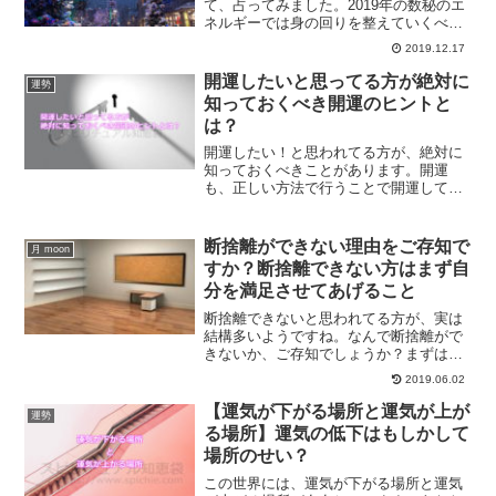
て、占ってみました。2019年の数秘のエ
ネルギーでは身の回りを整えていくべき
時になります。数秘術で占う2019年12月
2019.12.17
の具体的な過ごし方とは？
開運したいと思ってる方が絶対に
運勢
知っておくべき開運のヒントと
は？
開運したい！と思われてる方が、絶対に
知っておくべきことがあります。開運
も、正しい方法で行うことで開運してい
くことができます。あなたに必要な開運
のヒントとは？
断捨離ができない理由をご存知で
月 moon
すか？断捨離できない方はまず自
分を満足させてあげること
断捨離できないと思われてる方が、実は
結構多いようですね。なんで断捨離がで
きないか、ご存知でしょうか？まずはそ
の理由を知る必要があります。断捨離で
2019.06.02
きない方に必要なことについて、解説し
ていきます。
【運気が下がる場所と運気が上が
運勢
る場所】運気の低下はもしかして
場所のせい？
この世界には、運気が下がる場所と運気