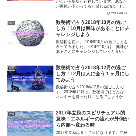
が上がる場所が存在しています。あなた
が運気が下がってると感じるのは、もし
かしたら場所のせいかもしれません。運
2019.06.07
気が下がる場所と運気が上がる場所につ
いて、また運気の低下を断ち切る方法を
数秘術で占う2018年10月の過ご
占い
ご紹介します。
し方！10月は興味があることにチ
ャレンジしよう
数秘術を使い、2018年10月の過ごし方を
占ってみました。2018年10月は、興味が
あることにチャレンジしていくと良い時
になります。数字のエネルギーを生かし
て、10月をハッピーに過ごしてみません
か？
数秘術で占う2018年12月の過ご
運勢
し方！12月は人に会う１ヶ月にし
てみよう
数秘術で占う2018年12月の過ごし方で
す。2018年12月は、数秘術ではどんなエ
ネルギーを持った月になるでしょうか？
そして、12月にオススメの過ごし方と
は？
2017年立秋のスピリチュアル的
運勢
意味！エネルギーの流れが外側か
ら内側へ変わる時
2017年立秋は８月７日になります。立秋