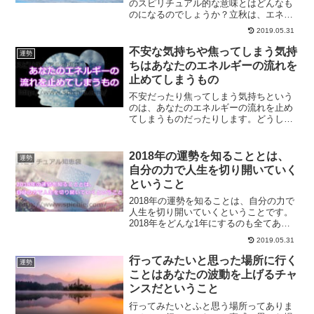
のスピリチュアル的な意味とはどんなも
のになるのでしょうか？立秋は、エネル
ギーの流れが変わる時です。そんな時に
2019.05.31
何をして過ごせばいいのかについてご紹
介します。
不安な気持ちや焦ってしまう気持
運勢
ちはあなたのエネルギーの流れを
止めてしまうもの
不安だったり焦ってしまう気持ちという
のは、あなたのエネルギーの流れを止め
てしまうものだったりします。どうして
あなたはそれを成し遂げたいのか、なん
で頑張っているのか一度考えてみてくだ
さい。そこに答えはあるはずです。
2018年の運勢を知ることとは、
運勢
自分の力で人生を切り開いていく
ということ
2018年の運勢を知ることは、自分の力で
人生を切り開いていくということです。
2018年をどんな1年にするのも全てあな
た次第です。何もせずに流されて終わる
2019.05.31
のか、自ら人生を切り開いていくのか。
また、人生を切り開いていくためにする
行ってみたいと思った場所に行く
運勢
と良いことについてご紹介します。
ことはあなたの波動を上げるチャ
ンスだということ
行ってみたいとふと思う場所ってありま