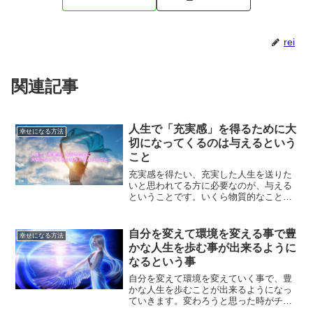
rei
関連記事
人生で「充実感」を得るために大
幸せになる方法
切になってくるのは与えるという
こと
充実感を得たい、充実した人生を送りた
いと思われてる方に必要なのが、与える
ということです。いくら物質的なことを
手に入れても、人生は充実したものにな
りません。それはなぜなのか？充実した
人生を送る秘訣について、ご紹介してい
自分を変えて環境を変える事で豊
幸せになる方法
きます。
かな人生を歩む事が出来るように
なるという事
自分を変えて環境を変えていく事で、豊
かな人生を歩むことが出来るようになっ
ていきます。変わろうと思った時がチャ
ンスなのです。人は変わろうと思わない