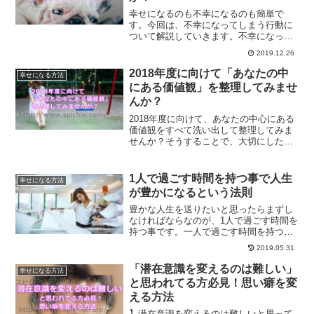
幸せになるのも不幸になるのも簡単で
す。今回は、不幸になってしまう行動に
ついて解説していきます。不幸になって
しまうのには理由があるからです。自ら
2019.12.26
不幸を作るのをやめて幸せな人生を送り
ませんか？
2018年度に向けて「あなたの中
幸せになる方法
にある価値観」を整理してみませ
んか？
2018年度に向けて、あなたの中心にある
価値観をすべて洗い出して整理してみま
せんか？そうすることで、大切にしたい
ものに気づくことができます。2018年
は、あなたの人生を生きてみませんか？
1人で過ごす時間を持つ事で人生
幸せになる方法
が豊かになるという法則
豊かな人生を送りたいと思ったらまずし
なければならなのが、1人で過ごす時間を
持つ事です。一人で過ごす時間を持つ事
で、自分自身の事を見つめなおすことが
2019.05.31
できます。そして、今の自分を顧みて自
分自身の未来を考えて行くことができる
「潜在意識を変えるのは難しい」
幸せになる方法
ようになります。一人で過ごす時間の重
と思われてる方必見！思い癖を変
要性についてです。
える方法
】潜在意識を変えるのは難しいと思って