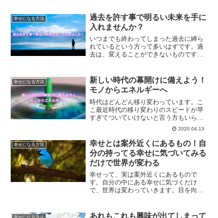
限り、変われないためです。自分を変え
ようと思った時のお話です。
過去を許す事で明るい未来を手に
幸せになる方法
入れませんか？
いつまでも終わってしまった過去に縛ら
れているという方って多いはずです。過
去は、変えることができないものです。
過去を許すことで、明るい未来を手に入
れる方法について解説します。
新しい時代の幕開けに備えよう！
幸せになる方法
モノからエネルギーへ
時代はどんどん移り変わっています。こ
こ最近時代の移り変わりのスピードが早
すぎてついていけないと言う方もいらっ
しゃるかもしれませんね。モノからエネ
2020.04.13
ルギーの時代の到来です。波動を上げて
いくことで、新しい時代への準備をしま
幸せとは案外近くにあるもの！自
幸せになる方法
せんか？
分の持ってる幸せに気づいてみる
だけで世界が変わる
幸せって、実は案外近くにあるもので
す。自分の中にある幸せに気づくだけ
で、世界は変わっていきます。目を向け
る方向を変えていくだけで、人生は変わ
っていくのです。幸せの見つけ方につい
て、解説していきます。
あれもこれも興味が出てしまって
幸せになる方法