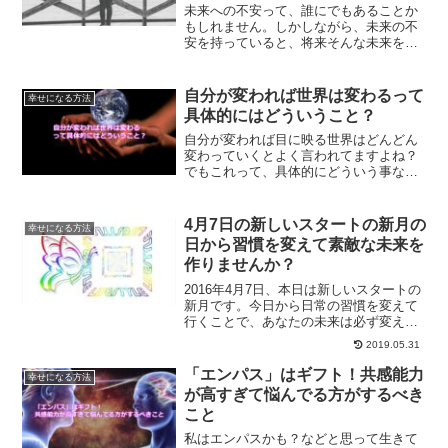
未来への不安って、誰にでもあることか
もしれません。しかしながら、未来の不
安を持っていると、将来そんな未来を引
き寄せてしまう可能性も出てきます。未
来への不安をなくすために、今からでき
る簡単なことから始めてみませんか？
自分が変われば世界は変わるって
幸せになる方法
具体的にはどういうこと？
自分が変われば目に映る世界はどんどん
変わっていくとよく言われてますよね？
でもこれって、具体的にどういう事なの
かよく分からないという方も多いはずで
す。具体的にどんな事が起こるのか？解
説していきます。
4月7日の新しいスタートの新月の
幸せになる方法
日から習慣を変えて素敵な未来を
作りませんか？
2016年4月7日、本日は新しいスタートの
新月です。今日から日常の習慣を変えて
行くことで、あなたの未来は必ず変えら
れるはずです。習慣を変えるのは難しい
2019.05.31
のですが、出来るだけ簡単に習慣を変え
て行く方法をご紹介していきます。
「エンパス」はギフト！共感能力
幸せになる方法
が高すぎて悩んでる方がするべき
こと
私はエンパスかも？などと思って生きて