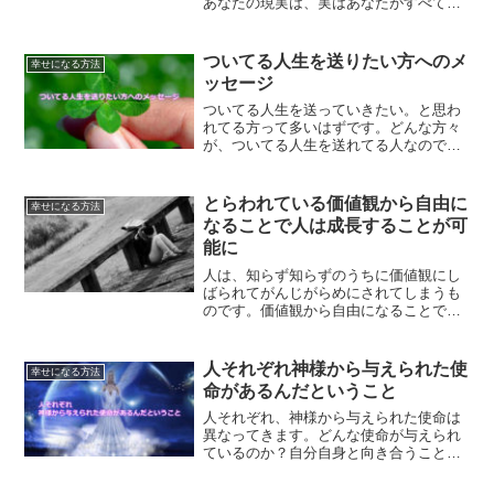
あなたの現実は、実はあなたがすべて作
り上げたものです。2019年、素敵な１年
にするために何をしたらいいのか？ご紹
介します。
ついてる人生を送りたい方へのメ
幸せになる方法
ッセージ
ついてる人生を送っていきたい。と思わ
れてる方って多いはずです。どんな方々
が、ついてる人生を送れてる人なのでし
ょうか？また、ついてる人生を送るため
のとっておきの方法も解説します。
とらわれている価値観から自由に
幸せになる方法
なることで人は成長することが可
能に
人は、知らず知らずのうちに価値観にし
ばられてがんじがらめにされてしまうも
のです。価値観から自由になることで、
人は成長することができます。価値観か
ら自由になるためにするべきことについ
て、ご紹介します。
人それぞれ神様から与えられた使
幸せになる方法
命があるんだということ
人それぞれ、神様から与えられた使命は
異なってきます。どんな使命が与えられ
ているのか？自分自身と向き合うことで
明らかになっていきます。人と比べてい
るうちは、なかなか出てこないもので