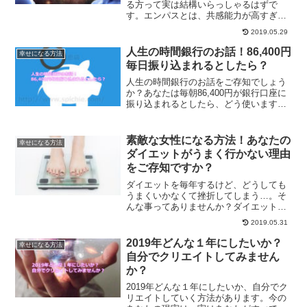
る方って実は結構いらっしゃるはずで
す。エンパスとは、共感能力が高すぎ、
感受性が強すぎの人をいいます。エンパ
2019.05.29
スを生かして生きていく方法をご紹介し
ます。
人生の時間銀行のお話！86,400円
幸せになる方法
毎日振り込まれるとしたら？
人生の時間銀行のお話をご存知でしょう
か？あなたは毎朝86,400円が銀行口座に
振り込まれるとしたら、どう使います
か？真剣に考えませんか？86,400円から
考える、人生の時間銀行のお話です。
素敵な女性になる方法！あなたの
幸せになる方法
ダイエットがうまく行かない理由
をご存知ですか？
ダイエットを毎年するけど、どうしても
うまくいかなくて挫折してしまう…。そ
んな事ってありませんか？ダイエットが
うまくいかないのには、理由がありま
2019.05.31
す。ダイエットするための理由を、他人
からの評価にしてしまうとうまくいかな
2019年どんな１年にしたいか？
幸せになる方法
くなってしまうのです。ダイエットが成
自分でクリエイトしてみません
功する方法です。
か？
2019年どんな１年にしたいか、自分でク
リエイトしていく方法があります。今の