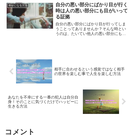
す。自分ができること、得意なことに目
自分の悪い部分にばかり目が行く
幸せになる方法
を向けてみませんか？
時は人の悪い部分にも目がいって
る証拠
自分の悪い部分にばかり目が行ってしま
うことってありませんか？そんな時とい
うのは、たいてい他人の悪い部分にも目
が行ってしまってる時です。悪循環を断
ち切るためにするべきことをご紹介して
いきます。
相手に合わせるという感覚ではなく相手
の世界を楽しむ事で人生を楽しむ方法
あなたを不幸にする一番の犯人は自分自
身！そのことに気づくだけでハッピーに
生きる方法
コメント