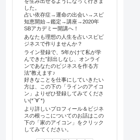
を生み出せるようになって行きま
した。
占い依存症→運命の出会い→スピ
知恵開始→鑑定→講座→2020年
SBアカデミー開講へ！
あなたも理想の人生を占いスピビ
ジネスで作りませんか？
ライン登録で、5年かけて私が学
んできた”顔出しなし、オンライ
ンであなたのビジネスを作る方
法”教えます♪
好きなことを仕事にしていきたい
方は、この下の「ラインのアイコ
ン」よりぜひ登録してみてくださ
い(*´∀`*)
より詳しいプロフィール＆ビジネ
スの根っこについてのお話はこの
下の「家のアイコン」をクリック
してみてください。