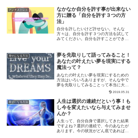
も重要な事です。新しいスタートを切っ
た時が始まりだと思う事で、人生良い方
なかなか自分を許す事が出来ない
アンチストレス
向に進んで行くはずです。
方に贈る「自分を許す３つの方
法」
自分を許したいけど許せない。そんな
方々は、自分を許す３つの方法を試して
みてください。自分を許すことができる
ようになると、人生変わっていきます。
過去は変えられません。未来を見て生き
ていきませんか？
夢を先取りして語ってみること！
幸せになる方法
あなたの叶えたい夢を現実にする
魔法って？
あなたの叶えたい夢を現実にするための
方法はいろいろありますが、そんな中で
夢を先取りしてみることって本当に大切
なことです。叶えたい夢を現実のものに
2019.05.31
していくためにするべきことをご紹介し
ていきます。
人生は選択の連続だという事！も
幸せになる方法
し今を変えたいなら与えてみませ
んか？
人生って、自分自身で選択してきた結果
ですよね？選択の連続で、今のあなたが
あります。今の状況がどん底であれば、
今からの選択を変えて行けばいいだけな