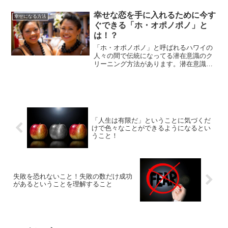
のです。今をどう生きるかで、未来は必
ず変わります。与えることから始めてみ
幸せな恋を手に入れるために今す
幸せになる方法
ませんか？
ぐできる「ホ・オポノポノ」と
は！？
「ホ・オポノポノ」と呼ばれるハワイの
人々の間で伝統になってる潜在意識のク
リーニング方法があります。潜在意識を
クリーニングする事で、記憶をリセット
して、今あなたに起こってる悪い事をな
くす方法です。「ホ・オポノポノ」の効
果とやり方について解説していきます。
「人生は有限だ」ということに気づくだ
けで色々なことができるようになるとい
うこと！
失敗を恐れないこと！失敗の数だけ成功
があるということを理解すること