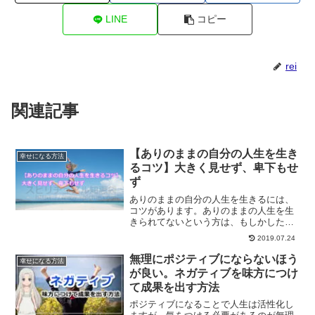
LINE
コピー
rei
関連記事
【ありのままの自分の人生を生き
幸せになる方法
るコツ】大きく見せず、卑下もせ
ず
ありのままの自分の人生を生きるには、
コツがあります。ありのままの人生を生
きられてないという方は、もしかしたら
今いる環境が悪いだけかも知れません。
2019.07.24
あなたらしくありのままの人生を生きる
方法についてご紹介します。
無理にポジティブにならないほう
幸せになる方法
が良い。ネガティブを味方につけ
て成果を出す方法
ポジティブになることで人生は活性化し