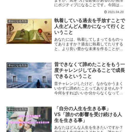
ますが、気をつける必要があるのが無理
にポジティブになることです。今回は、
ネガティブを味方につけて成果を出す方
2021.04.20
法について解説していきます。
執着している過去を手放すことで
幸せになる方法
人生どんどん豊かになって行くと
いうこと
あなたには、執着してしまってるものっ
てありますか？過去に執着してたりする
と、より良い豊かな未来を作ることがで
きなくなってしまいます。執着してしま
ってる過去を手放す方法について、解説
していきます。
昔できなくて諦めたことをもう一
幸せになる方法
度チャレンジしてみることで成長
できるということ
昔チャレンジしたけど、なかなかうまく
いかずに諦めたことってありませんか？
今何をすればいいか分からなくなってし
まった、そんな時こそ、昔できなくて諦
めたことにもう一度チャレンジしてみる
べき時なのです。成長するためにはどう
「自分の人生を生きる事」
幸せになる方法
したらいいのかについて、解説していき
VS「誰かの影響を受け続ける人
ます。
生を生きる事」
あなたはどんな人生を生きたいですか？