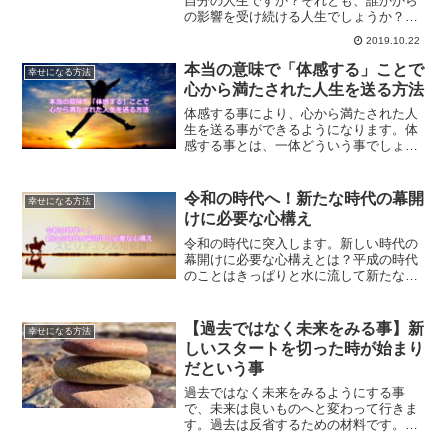
自分の人生ですか？それとも、誰かから
の影響を受け続ける人生でしょうか？ど
う生きたいか？決めることで、望む人生
2019.10.22
を生きる方法について解説します。
本当の意味で「体感する」ことで
幸せになる方法
心から満たされた人生を送る方法
体感する事により、心から満たされた人
生を送る事ができるようになります。体
感する事とは、一体どういう事でしょう
か？日々の生活をハッピーなものにして
いくヒントをご紹介します。
令和の時代へ！新たな時代の幕開
幸せになる方法
けに必要な心構え
令和の時代に突入します。新しい時代の
幕開けに必要な心構えとは？平成の時代
のことはきっぱりと水に流して新たな気
持ちで令和の時代に臨むことが大切なの
です。令和の時代に向けての心構えにつ
いてご紹介します。
【過去ではなく未来をみる事】新
幸せになる方法
しいスタートを切った時が始まり
だという事
過去ではなく未来をみるようにする事
で、未来は良いものへと変わって行きま
す。過去は反省するための材料です。過
去を反省したら、過去を切り捨てること