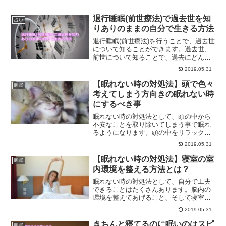
うか？あなたの前世の夢とは？
退行睡眠(前世療法)で過去世を知
占い
りありのままの自分で生きる方法
退行睡眠(前世療法)を行うことで、過去世
について知ることができます。過去世、
前世について知ることで、過去にどんな
問題を解決できなかったのかを知り、今
2019.05.31
世をありのままに生きることができるよ
うになる方法をご紹介します。
【眠れない時の対処法】頭で色々
睡眠
考えてしまう方向きの眠れない時
にするべき事
眠れない時の対処法として、頭の中から
不安なことを取り除いてしまう事で眠れ
るようになります。頭の中をリラックス
状態にする方法とは？羊を数えても効果
2019.05.31
は無い理由は？
【眠れない時の対処法】寝室の室
睡眠
内環境を整える方法とは？
眠れない時の対処法として、自分で工夫
できることはたくさんあります。脳内の
環境を整えてあげること、そして寝室の
室内環境を整えてあげることも重要にな
2019.05.31
ってきます。眠れるためにするべき事と
は？
きちんと寝てるのに眠いのはスピ
睡眠