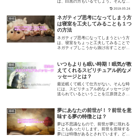
ば、白黒の方もいるでしょう。そんな
中、いつもはカラーの夢を見るという方
2019.05.24
が白黒の夢を見た時のサインについて、
ご紹介していきます。
ネガティブ思考になってしまう方
睡眠
は寝室を工夫してみることも１つ
の方法
ネガティブ思考になってしまうという方
は、寝室をちょっと工夫してみることで
ネガティブしこうから抜け出すことがで
きるかもしれません。寝室で風水的に気
をつけることについてご紹介います。
いつもよりも眠い時期！眠気が教
睡眠
えてくれるスピリチュアル的なメ
ッセージとは？
最近眠くて眠くて仕方がない。そんな時
には、スピリチュアル的なメッセージが
送られているということを江原啓之さん
が言われています。眠くて仕方がない時
というのは、転機の時であり運命が動き
出そうとしてる時なのです。その理由と
夢にあなたの前世が！？前世を意
睡眠
は？
味する夢の特徴とは？
夢は不思議なもので、前世が夢に現れる
こともあったりします。前世を意味する
夢には特徴があるとされています。どん
な特徴を持つ夢が、前世の夢なのでしょ