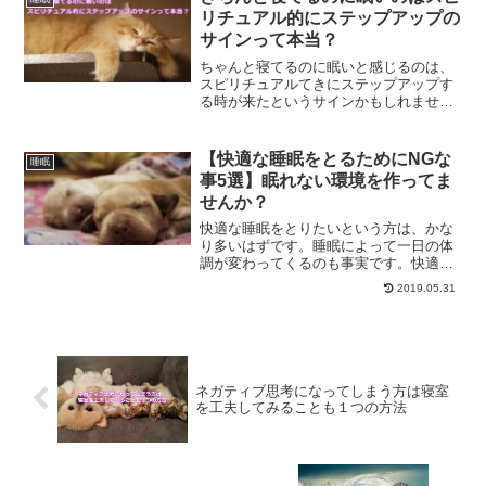
リチュアル的にステップアップの
サインって本当？
ちゃんと寝てるのに眠いと感じるのは、
スピリチュアルてきにステップアップす
る時が来たというサインかもしれませ
ん。寝ても寝ても眠いと感じる方、スピ
リチュアルな学びを進めてる方が気をつ
けるべきことについてご紹介します。
【快適な睡眠をとるためにNGな
睡眠
事5選】眠れない環境を作ってま
せんか？
快適な睡眠をとりたいという方は、かな
り多いはずです。睡眠によって一日の体
調が変わってくるのも事実です。快適な
睡眠をとるためにはしてはいけない事が
2019.05.31
多々あります。してはいけない事5選と
は？
ネガティブ思考になってしまう方は寝室
を工夫してみることも１つの方法