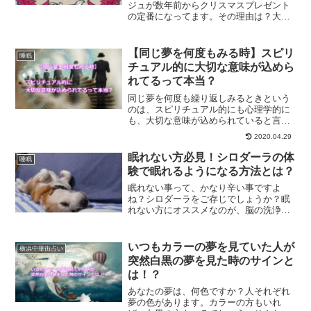
ジュが数年前からクリスマスプレゼント
の定番になってます。その理由は？大人
の塗り絵は眠れない方に大変オススメな
理由も書いていきます。
【同じ夢を何度もみる時】スピリ
睡眠
チュアル的に大切な意味が込めら
れてるって本当？
同じ夢を何度も繰り返しみるときという
のは、スピリチュアル的にも心理学的に
も、大切な意味が込められていると言わ
れています。何度も同じ夢をみる時の対
2020.04.29
処方法とは？
眠れない方必見！シロダーラの体
睡眠
験で眠れるようになる方法とは？
眠れない事って、かなり辛い事ですよ
ね？シロダーラをご存じでしょうか？眠
れない方にオススメなのが、脳の洗浄や
マッサージと呼ばれるシロダーラです。
シロダーラについて解説していきます。
いつもカラーの夢を見ていた人が
横浜中華街占い
突然白黒の夢を見た時のサインと
は！？
あなたの夢は、何色ですか？人それぞれ
夢の色があります。カラーの方もいれ