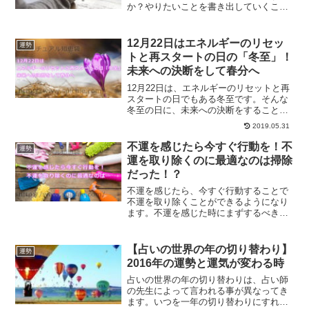
か？やりたいことを書き出していくこと
で、目標や夢は実現にちかづくことがで
きます。なぜ書き出すことで効果が出る
のかについて、解説していきます。
12月22日はエネルギーのリセッ
運勢
トと再スタートの日の「冬至」！
未来への決断をして春分へ
12月22日は、エネルギーのリセットと再
スタートの日でもある冬至です。そんな
冬至の日に、未来への決断をすることで
新しい春分を迎えることができます。冬
2019.05.31
至の日に大切になってくることが決断を
することです。冬至の日にするべきこと
不運を感じたら今すぐ行動を！不
運勢
についてご紹介します。
運を取り除くのに最適なのは掃除
だった！？
不運を感じたら、今すぐ行動することで
不運を取り除くことができるようになり
ます。不運を感じた時にまずするべきこ
とは、部屋の空気の入れ替えをするこ
と、掃除をすることなのです。不運を感
じた時の掃除方法についてご紹介しま
【占いの世界の年の切り替わり】
運勢
す。
2016年の運勢と運気が変わる時
占いの世界の年の切り替わりは、占い師
の先生によって言われる事が異なってき
ます。いつを一年の切り替わりにすれば