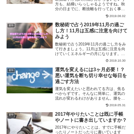
方も、結構いらっしゃるようですね。秋
分の日までに、断捨離を行っておく事で
新しいスタートを切る事ができます。断
2019.06.02
捨離や浄化をするための方法を、ご紹介
していきます。
数秘術で占う2019年11月の過ご
運勢
し方！11月は五感に注意を向けて
みよう
数秘術で占う2019年11月の過ごし方をみ
て行きましょう。11月は五感に注意を向
けていくエネルギーの月になります。数
秘で占う2019年11月の過ごし方は？
2019.10.30
運気を変えるには3ヶ月必要！？
運勢
悪い運気を断ち切り幸せな毎日を
過ごす方法
運気を変えたいと思われてる方は、焦る
べからずです。そんなに簡単に、運気の
流れが変わるわけがありません。腰を据
えて、まずは悪い運気を手放し、その後
2019.05.31
良い運気を取り込む練習をしてみません
か？
2017年やりたいことは既に手帳
運勢
やノートに書き出していますか？
2017年にやりたいことは、すでに手帳だ
ったりノートだったりに書いています