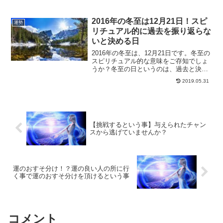
切なのは、あなたが好きな色かどうかで
す。好きな色の服でテンションを上げて
開運する方法です。
2016年の冬至は12月21日！スピ
運勢
リチュアル的に過去を振り返らな
いと決める日
2016年の冬至は、12月21日です。冬至の
スピリチュアル的な意味をご存知でしょ
うか？冬至の日というのは、過去と決別
する日でもあり、また色々とやるべきこ
2019.05.31
とがある日でもあります。冬至の日にス
ピリチュアル的にやるべきことをご紹介
していきます。
【挑戦するという事】与えられたチャン
スから逃げていませんか？
運のおすそ分け！？運の良い人の所に行
く事で運のおすそ分けを頂けるという事
コメント