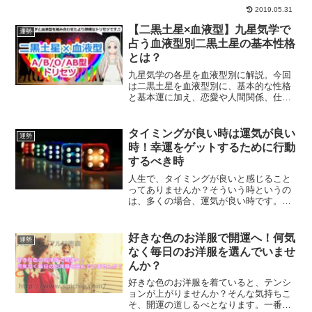
良いのかの解説です。また、運気が変わ
2019.05.31
る時っていつなのか、多くの方が気にな
る所なのではないでしょうか？2016年の
【二黒土星×血液型】九星気学で
運勢
運勢と運気が変わる時についてです。
占う血液型別二黒土星の基本性格
とは？
九星気学の各星を血液型別に解説。今回
は二黒土星を血液型別に、基本的な性格
と基本運に加え、恋愛や人間関係、仕事
やお金関連、開運のポイントや相性など
をご紹介していきます。
タイミングが良い時は運気が良い
運勢
時！幸運をゲットするために行動
するべき時
人生で、タイミングが良いと感じること
ってありませんか？そういう時というの
は、多くの場合、運気が良い時です。運
気が良い時というのは、幸運をゲットす
るために行動するべき時でもあります。
幸運をつかむために、まずは行動してい
好きな色のお洋服で開運へ！何気
運勢
きませんか？
なく毎日のお洋服を選んでいませ
んか？
好きな色のお洋服を着ていると、テンシ
ョンが上がりませんか？そんな気持ちこ
そ、開運の道しるべとなります。一番大