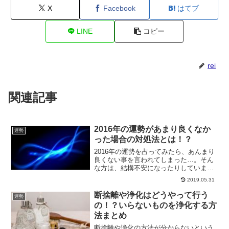
X
Facebook
はてブ
LINE
コピー
rei
関連記事
2016年の運勢があまり良くなか
運勢
った場合の対処法とは！？
2016年の運勢を占ってみたら、あんまり
良くない事を言われてしまった…。そん
な方は、結構不安になったりしていませ
んか？もしあんまり良くない運気だった
2019.05.31
としても、対処法はあります。悪い運気
を良くしていく方法をご紹介していきま
断捨離や浄化はどうやって行う
運勢
す。
の！？いらないものを浄化する方
法まとめ
断捨離や浄化の方法が分からないという